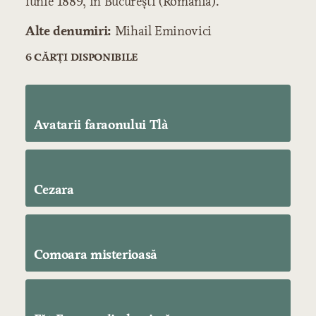
iunie 1889, în București (România).
Alte denumiri:
Mihail Eminovici
6 CĂRȚI DISPONIBILE
Avatarii faraonului Tlà
Cezara
Comoara misterioasă