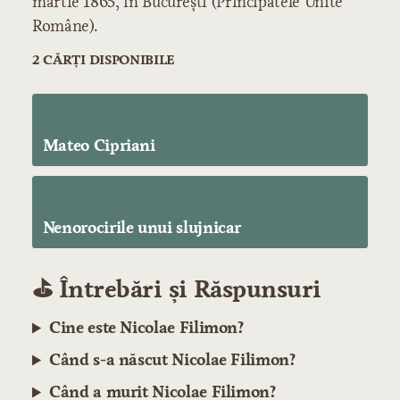
martie 1865, în București (Principatele Unite
Române).
2 CĂRȚI DISPONIBILE
Mateo Cipriani
Nenorocirile unui slujnicar
⛳️ Întrebări și Răspunsuri
Cine este Nicolae Filimon?
Când s-a născut Nicolae Filimon?
Când a murit Nicolae Filimon?