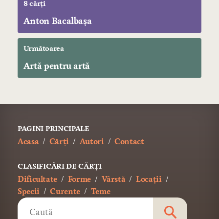
8 cărți
Anton Bacalbașa
Următoarea
Artă pentru artă
PAGINI PRINCIPALE
Acasa
Cărți
Autori
Contact
CLASIFICĂRI DE CĂRȚI
Dificultate
Forme
Vârstă
Locații
Specii
Curente
Teme