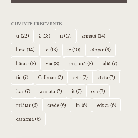
CUVINTE FRECVENTE
ti (22)
ă (18)
ii (17)
armată (14)
bine (14)
to (13)
ie (10)
căprar (9)
bătaia (8)
via (8)
militară (8)
altă (7)
tie (7)
Căliman (7)
cetă (7)
atâta (7)
ilor (7)
armata (7)
it (7)
om (7)
militar (6)
crede (6)
in (6)
educa (6)
cazarmă (6)