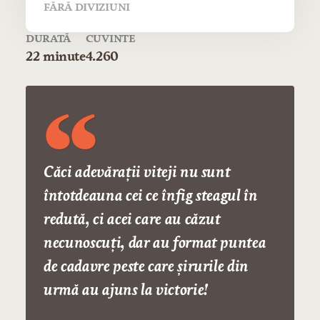
FĂRĂ DIVIZIUNI
DURATĂ
CUVINTE
22 minute
4.260
Căci adevăraţii viteji nu sunt
întotdeauna cei ce înfig steagul în
redută, ci acei care au căzut
necunoscuţi, dar au format puntea
de cadavre peste care şirurile din
urmă au ajuns la victorie!