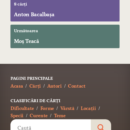
8 cărți
Anton Bacalbașa
Următoarea
Moș Teacă
PAGINI PRINCIPALE
Acasa
Cărți
Autori
Contact
CLASIFICĂRI DE CĂRȚI
Dificultate
Forme
Vârstă
Locații
Specii
Curente
Teme