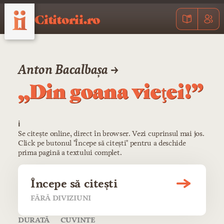
Cititorii.ro
Anton Bacalbașa →
„Din goana vieţei!”
ℹ️
Se citește online, direct în browser. Vezi cuprinsul mai jos.
Click pe butonul "Începe să citești" pentru a deschide
prima pagină a textului complet.
Începe să citești
FĂRĂ DIVIZIUNI
DURATĂ
CUVINTE