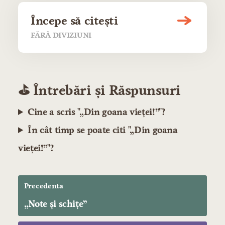
Începe să citești
FĂRĂ DIVIZIUNI
⛳️ Întrebări și Răspunsuri
Cine a scris "„Din goana vieţei!”"?
În cât timp se poate citi "„Din goana
vieţei!”"?
Precedenta
„Note şi schiţe”