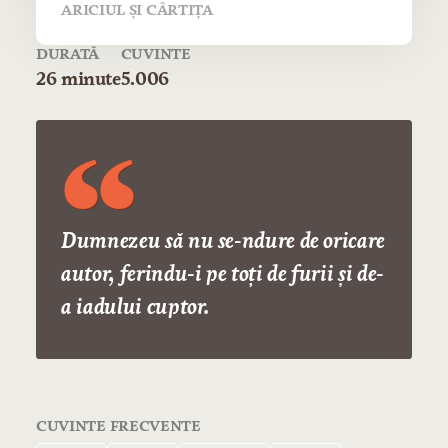
ARICIUL ŞI CÂRTIŢA
DURATĂ
CUVINTE
26 minute
5.006
Dumnezeu să nu se-ndure de oricare
autor, ferindu-i pe toţi de furii și de-
a iadului cuptor.
CUVINTE FRECVENTE