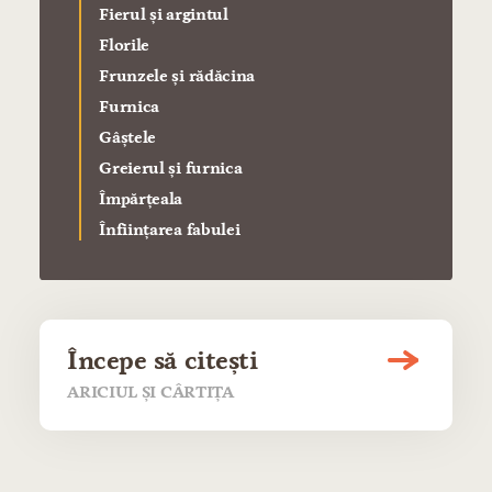
Fierul şi argintul
Florile
Frunzele şi rădăcina
Furnica
Gâştele
Greierul şi furnica
Împărţeala
Înfiinţarea fabulei
Începe să citești
ARICIUL ŞI CÂRTIŢA