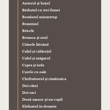
Autorul şi hoţul
Bărbatul cu trei femei
Bondarul mizantrop
Braminul
Bricele
Broasca şi zeul
Câinele lătrând
Calul şi călăreţul
Calul şi măgarul
Capra şi iada
Carele cu oale
Cheltuitorul şi rândunica
Doi câini
Doi raci
Două mance şi un copil
Elefantul în domnie