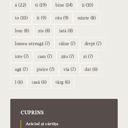
ă (22)
ti (19)
bine (14)
ii (10)
to (10)
it (9)
rău (9)
minte (8)
bun (8)
zis (8)
iată (8)
lumea-ntreagă (7)
câine (7)
drept (7)
iute (7)
cam (7)
zău (7)
zi (7)
agă (7)
pieire (7)
via (7)
dat (6)
î (6)
casă (6)
târg (6)
CUPRINS
Ariciul şi cârtiţa