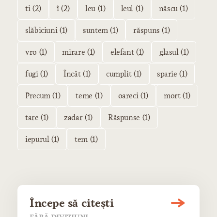
ti (2)
î (2)
leu (1)
leul (1)
născu (1)
slăbiciuni (1)
suntem (1)
răspuns (1)
vro (1)
mirare (1)
elefant (1)
glasul (1)
fugi (1)
Încât (1)
cumplit (1)
sparie (1)
Precum (1)
teme (1)
oareci (1)
mort (1)
tare (1)
zadar (1)
Răspunse (1)
iepurul (1)
tem (1)
Începe să citești