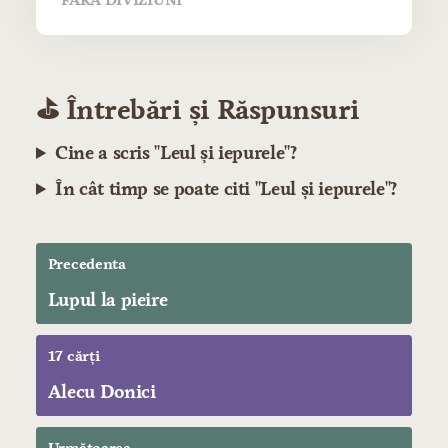
FĂRĂ DIVIZIUNI
⛳️ Întrebări și Răspunsuri
Cine a scris "Leul şi iepurele"?
În cât timp se poate citi "Leul şi iepurele"?
Precedenta
Lupul la pieire
17 cărți
Alecu Donici