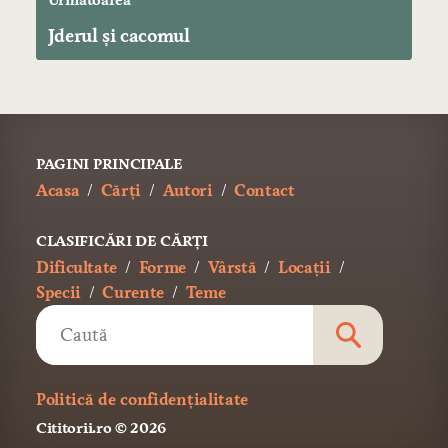
Următoarea
Jderul şi cacomul
PAGINI PRINCIPALE
Acasa
Cărți
Autori
Contact
CLASIFICĂRI DE CĂRȚI
Dificultate
Forme
Vârstă
Locații
Specii
Curente
Teme
Politică de confidențialitate
Cititorii.ro
© 2026