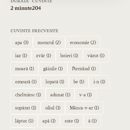
DURATĂ
CUVINTE
2 minute
204
CUVINTE FRECVENTE
apa (3)
morarul (2)
economie (2)
iaz (1)
zvâr (1)
boieri (1)
văzut (1)
moară (1)
găinile (1)
Pierzând (1)
omoară (1)
lopată (1)
be (1)
i-n (1)
cheltuiesc (1)
adunat (1)
v-a (1)
supărat (1)
uliul (1)
Mânca-v-ar (1)
lăptoc (1)
apă (1)
sute (1)
ă (1)