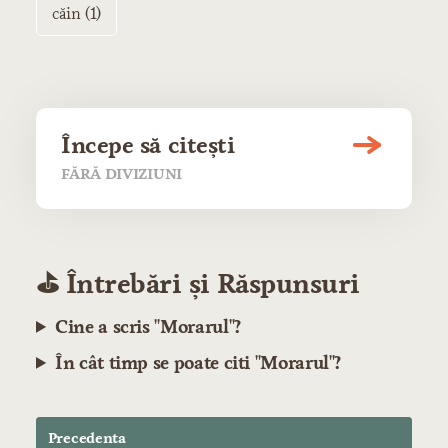
căin (1)
Începe să citești
FĂRĂ DIVIZIUNI
⛳️ Întrebări și Răspunsuri
Cine a scris "Morarul"?
În cât timp se poate citi "Morarul"?
Precedenta