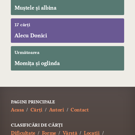
Muştele şi albina
17 cărți
Alecu Donici
Următoarea
Momiţa şi oglinda
PAGINI PRINCIPALE
Acasa
Cărți
Autori
Contact
CLASIFICĂRI DE CĂRȚI
Dificultate
Forme
Vârstă
Locații