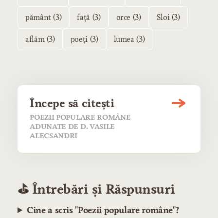
pământ (3)
față (3)
orce (3)
Sloi (3)
aflăm (3)
poeți (3)
lumea (3)
Începe să citești
POEZII POPULARE ROMÂNE
ADUNATE DE D. VASILE
ALECSANDRI
⛳️ Întrebări și Răspunsuri
Cine a scris "Poezii populare române"?