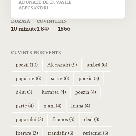
ADUNATE DE D. VASILE
ALECSANDRI
DURATĂ
CUVINTE
DIN
10 minute
1.847
1866
CUVINTE FRECVENTE
poezii (10)
Alecsandri (9)
umbră (6)
populare (6)
soare (6)
poezie (5)
d-lui (5)
lucrarea (4)
poezia (4)
parte (4)
n-am (4)
inima (4)
poporului (3)
frumos (3)
deal (3)
literare (3)
trandafir (3)
reflecției (3)