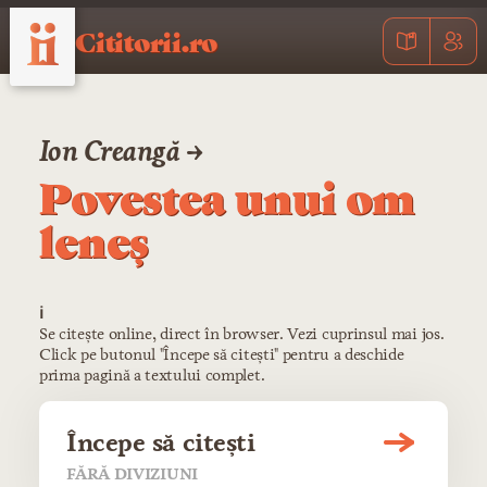
Cititorii.ro
Ion Creangă →
Povestea unui om
leneş
ℹ️
Se citește online, direct în browser. Vezi cuprinsul mai jos.
Click pe butonul "Începe să citești" pentru a deschide
prima pagină a textului complet.
Începe să citești
FĂRĂ DIVIZIUNI