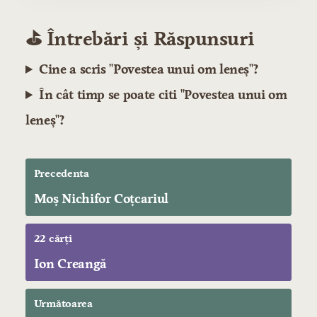
⛳️ Întrebări și Răspunsuri
Cine a scris "Povestea unui om leneş"?
În cât timp se poate citi "Povestea unui om
leneş"?
Precedenta
Moş Nichifor Coţcariul
22 cărți
Ion Creangă
Următoarea