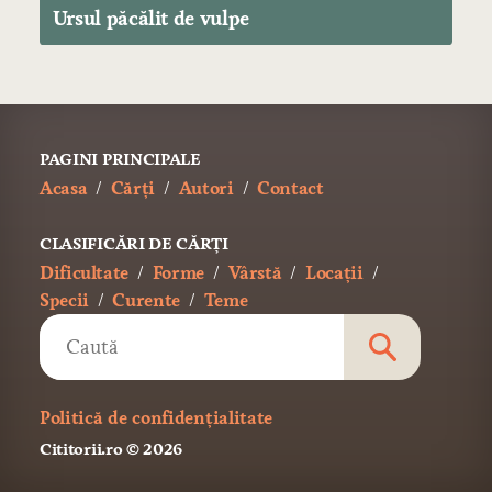
Ursul păcălit de vulpe
PAGINI PRINCIPALE
Acasa
Cărți
Autori
Contact
CLASIFICĂRI DE CĂRȚI
Dificultate
Forme
Vârstă
Locații
Specii
Curente
Teme
Politică de confidențialitate
Cititorii.ro
© 2026