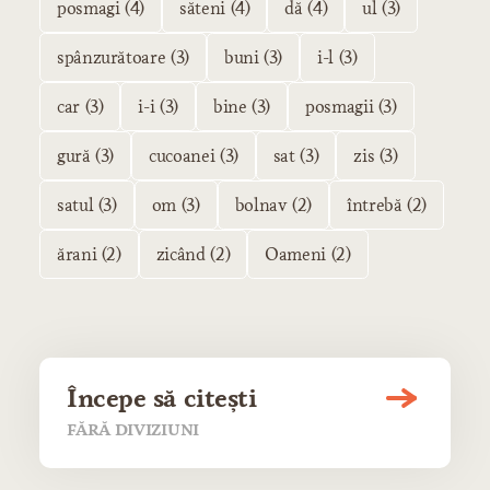
posmagi (4)
săteni (4)
dă (4)
ul (3)
spânzurătoare (3)
buni (3)
i-l (3)
car (3)
i-i (3)
bine (3)
posmagii (3)
gură (3)
cucoanei (3)
sat (3)
zis (3)
satul (3)
om (3)
bolnav (2)
întrebă (2)
ărani (2)
zicând (2)
Oameni (2)
Începe să citești
FĂRĂ DIVIZIUNI