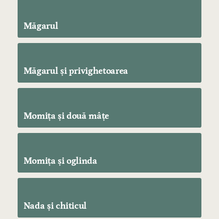
Măgarul
Măgarul şi privighetoarea
Momiţa şi două mâţe
Momiţa şi oglinda
Nada şi chiticul