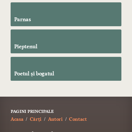
Parnas
Pieptenul
Poetul şi bogatul
PAGINI PRINCIPALE
Acasa
Cărți
Autori
Contact