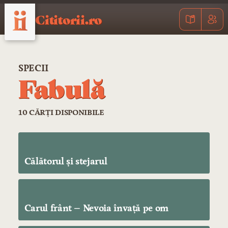
Cititorii.ro
SPECII
Fabulă
10 CĂRȚI DISPONIBILE
Călătorul şi stejarul
Carul frânt – Nevoia învaţă pe om