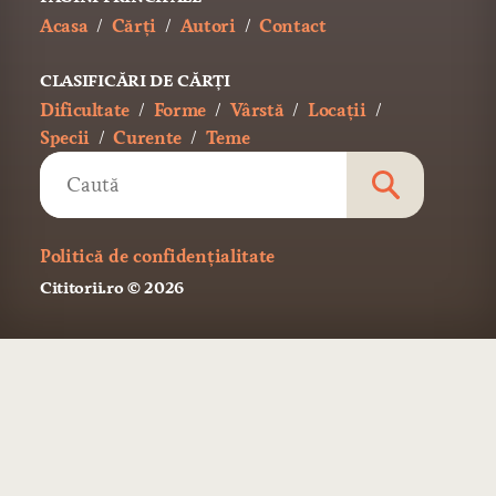
Acasa
Cărți
Autori
Contact
CLASIFICĂRI DE CĂRȚI
Dificultate
Forme
Vârstă
Locații
Specii
Curente
Teme
Politică de confidențialitate
Cititorii.ro
© 2026