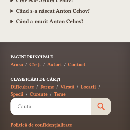
Cine este Anton Cehov?
Când s-a născut Anton Cehov?
Când a murit Anton Cehov?
PAGINI PRINCIPALE
Acasa
Cărți
Autori
Contact
CLASIFICĂRI DE CĂRȚI
Dificultate
Forme
Vârstă
Locații
Specii
Curente
Teme
Politică de confidențialitate