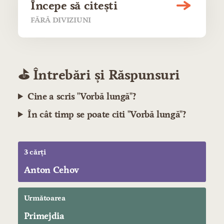
Începe să citești
FĂRĂ DIVIZIUNI
⛳️ Întrebări și Răspunsuri
Cine a scris "Vorbă lungă"?
În cât timp se poate citi "Vorbă lungă"?
3 cărți
Anton Cehov
Următoarea
Primejdia