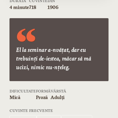
DURATĂ
CUVINTE
DIN
4 minute
718
1906
El la seminar a-nvățat, dar eu
trebuinți de-iestea, măcar să mă
ucizi, nimic nu-nțeleg.
DIFICULTATE
FORMĂ
VÂRSTĂ
Mică
Proză
Adulți
CUVINTE FRECVENTE