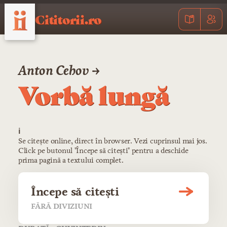
Cititorii.ro
Anton Cehov →
Vorbă lungă
ℹ️
Se citește online, direct în browser. Vezi cuprinsul mai jos.
Click pe butonul "Începe să citești" pentru a deschide
prima pagină a textului complet.
Începe să citești
FĂRĂ DIVIZIUNI