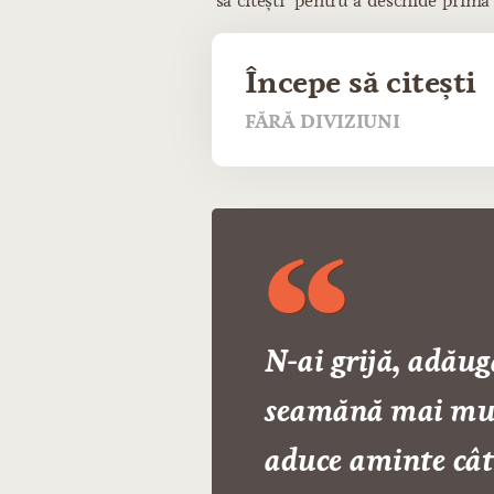
să citești" pentru a deschide prima
Începe să citești
FĂRĂ DIVIZIUNI
N-ai grijă, adăugă
seamănă mai mult 
aduce aminte cât 