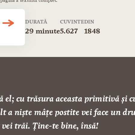
 pagină a textului complet.
DURATĂ
CUVINTE
DIN
29 minute
5.627
1848
 el; cu trăsura aceasta primitivă și cu
a niște mâțe postite vei face un dru
vei trăi. Ține-te bine, însă!