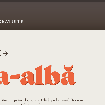
 GRATUITE
i →
a-albă
r. Vezi cuprinsul mai jos. Click pe butonul "Începe