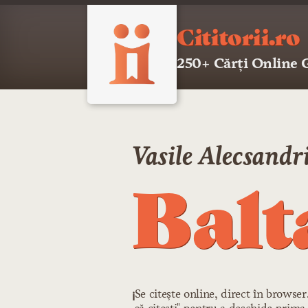
Cititorii.ro
250+ Cărți Online
Vasile Alecsandr
Balt
Se citește online, direct în browse
ℹ️