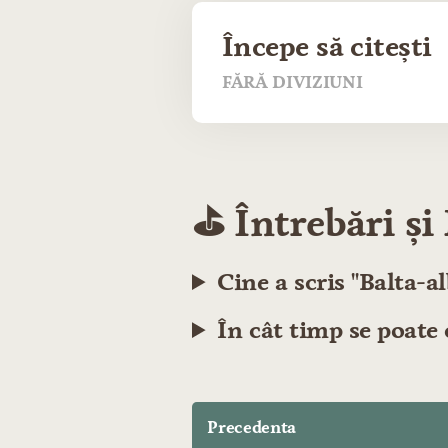
Începe să citești
FĂRĂ DIVIZIUNI
⛳️ Întrebări ș
Cine a scris "Balta-al
În cât timp se poate c
Precedenta