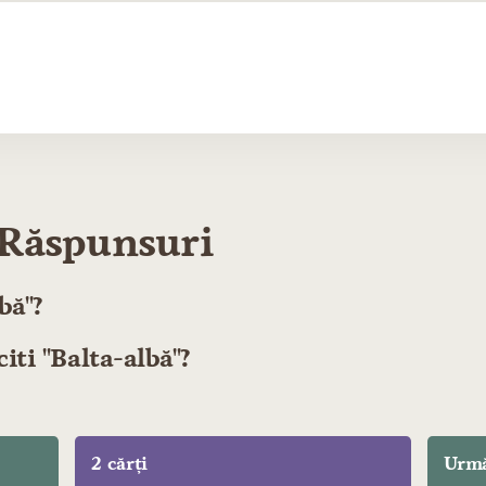
i Răspunsuri
bă"?
iti "Balta-albă"?
2 cărți
Urmă