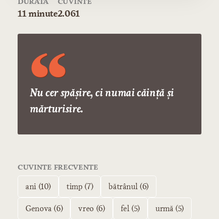
DURATĂ
CUVINTE
11 minute
2.061
Nu cer spășire, ci numai căință și
mărturisire.
CUVINTE FRECVENTE
ani (10)
timp (7)
bătrânul (6)
Genova (6)
vreo (6)
fel (5)
urmă (5)