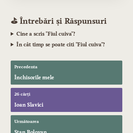
⛳️ Întrebări și Răspunsuri
Cine a scris "Fiul cuiva"?
În cât timp se poate citi "Fiul cuiva"?
Precedenta
Închisorile mele
26 cărți
Ioan Slavici
Următoarea
Stan Bolovan