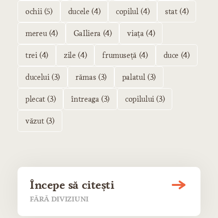
ochii (5)
ducele (4)
copilul (4)
stat (4)
mereu (4)
GaIliera (4)
viața (4)
trei (4)
zile (4)
frumuseță (4)
duce (4)
ducelui (3)
rămas (3)
palatul (3)
plecat (3)
întreaga (3)
copilului (3)
văzut (3)
Începe să citești
FĂRĂ DIVIZIUNI