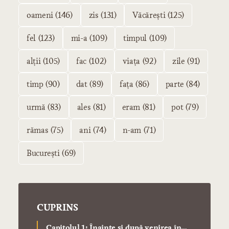
oameni (146)
zis (131)
Văcărești (125)
fel (123)
mi-a (109)
timpul (109)
alții (105)
fac (102)
viața (92)
zile (91)
timp (90)
dat (89)
fața (86)
parte (84)
urmă (83)
ales (81)
eram (81)
pot (79)
rămas (75)
ani (74)
n-am (71)
București (69)
CUPRINS
Capitolul 1: Înainte și după venirea în