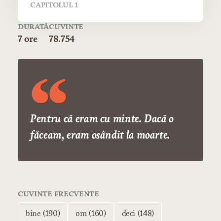
CAPITOLUL 1
DURATĂ
CUVINTE
7 ore
78.754
Pentru că eram cu minte. Dacă o
făceam, eram osândit la moarte.
CUVINTE FRECVENTE
bine (190)
om (160)
deci (148)