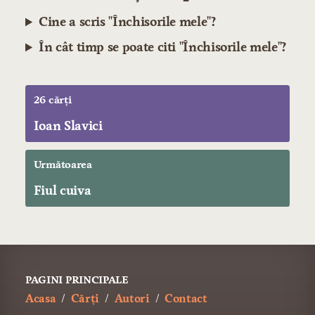
Cine a scris "Închisorile mele"?
În cât timp se poate citi "Închisorile mele"?
26 cărți
Ioan Slavici
Următoarea
Fiul cuiva
PAGINI PRINCIPALE
Acasa
Cărți
Autori
Contact