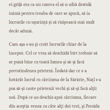
ei grijă era ca nu cumva el să n-aibă destulă
inimă pentru treaba de care se apucă, să ia
lucrurile cu ușurință și să risipească mai mult
decât adună.
Cam așa s-au și croit lucrurile chiar de la
început. Cel ce vrea să deschidă birt trebuie să
se pună bine cu toată lumea și să-și facă
pretutindenea prieteni. Îndată dar ce s-a
hotărât lucrul cu cârciuma de la Sărărie, Națl s-a
pus să-și caute prietenii vechi și să-și facă alții
noi. După ce au deschis apoi cârciuma, fiecare
din aceștia venea cu câte alți doi-trei, și Persida