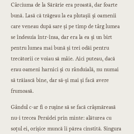
Cârciuma de la Sărărie era proastă, dar foarte
bună. Lasă că trăgeau la ea plutașii și oamenii
care veneau după sare și pe timp de târg lumea
se îndesuia într-însa, dar era la ea și un birt
pentru lumea mai bună și trei odăi pentru
trecătorii ce voiau să mâie. Aici puteau, dacă
erau oameni harnici și cu rânduială, nu numai
să trăiască bine, dar să-și mai și facă avere
frumoasă.
Gândul c-ar fi o rușine să se facă crâșmăreasă
nu-i trecea Persidei prin minte: alăturea cu
soțul ei, orișice muncă îi părea cinstită. Singura