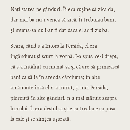
Națl stătea pe gânduri. Îi era rușine să zică da,
dar nici ba nu-i venea să zică. Îi trebuiau bani,
și mumă-sa nu i-ar fi dat dacă el ar fi zis ba.
Seara, când s-a întors la Persida, el era
îngândurat și scurt la vorbă. I-a spus, ce-i drept,
că s-a întâlnit cu mumă-sa și că are să primească
bani ca să ia în arendă cârciuma; în alte
amănunte însă el n-a intrat, și nici Persida,
pierdută în alte gânduri, n-a mai stăruit asupra
lucrului. Îi era destul să știe că treaba e ca pusă
la cale și se simțea ușurată.