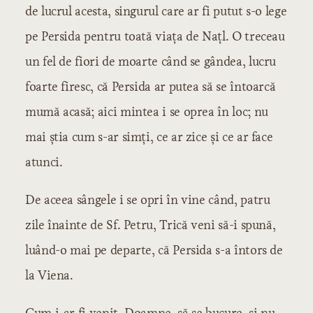
de lucrul acesta, singurul care ar fi putut s-o lege
Capitolul 18: Blestemul casei
Capitolul 19: Norocul casei
pe Persida pentru toată viața de Națl. O treceau
Capitolul 20: Verboncul
un fel de fiori de moarte când se gândea, lucru
Capitolul 21: Pace și liniște
foarte firesc, că Persida ar putea să se întoarcă
mumă acasă; aici mintea i se oprea în loc; nu
mai știa cum s-ar simți, ce ar zice și ce ar face
atunci.
De aceea sângele i se opri în vine când, patru
zile înainte de Sf. Petru, Trică veni să-i spună,
luând-o mai pe departe, că Persida s-a întors de
la Viena.
Cum i-ar fi venit, Doamne, să se bucure, și nu