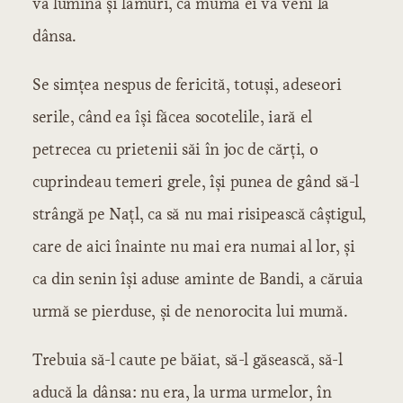
va lumina și lămuri, că muma ei va veni la
dânsa.
Se simțea nespus de fericită, totuși, adeseori
serile, când ea își făcea socotelile, iară el
petrecea cu prietenii săi în joc de cărți, o
cuprindeau temeri grele, își punea de gând să-l
strângă pe Națl, ca să nu mai risipească câștigul,
care de aici înainte nu mai era numai al lor, și
ca din senin își aduse aminte de Bandi, a căruia
urmă se pierduse, și de nenorocita lui mumă.
Trebuia să-l caute pe băiat, să-l găsească, să-l
aducă la dânsa: nu era, la urma urmelor, în