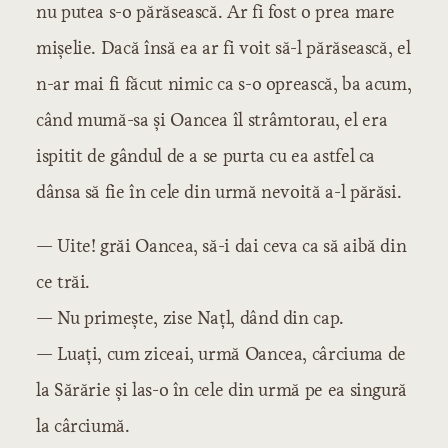
nu putea s-o părăsească. Ar fi fost o prea mare
mișelie. Dacă însă ea ar fi voit să-l părăsească, el
n-ar mai fi făcut nimic ca s-o oprească, ba acum,
când mumă-sa și Oancea îl strâmtorau, el era
ispitit de gândul de a se purta cu ea astfel ca
dânsa să fie în cele din urmă nevoită a-l părăsi.
— Uite! grăi Oancea, să-i dai ceva ca să aibă din
ce trăi.
— Nu primește, zise Națl, dând din cap.
— Luați, cum ziceai, urmă Oancea, cârciuma de
la Sărărie și las-o în cele din urmă pe ea singură
la cârciumă.