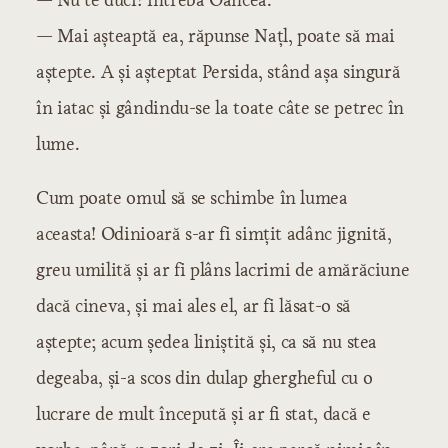
— Mai așteaptă ea, răpunse Națl, poate să mai
aștepte. A și așteptat Persida, stând așa singură
în iatac și gândindu-se la toate câte se petrec în
lume.
Cum poate omul să se schimbe în lumea
aceasta! Odinioară s-ar fi simțit adânc jignită,
greu umilită și ar fi plâns lacrimi de amărăciune
dacă cineva, și mai ales el, ar fi lăsat-o să
aștepte; acum ședea liniștită și, ca să nu stea
degeaba, și-a scos din dulap ghergheful cu o
lucrare de mult începută și ar fi stat, dacă e