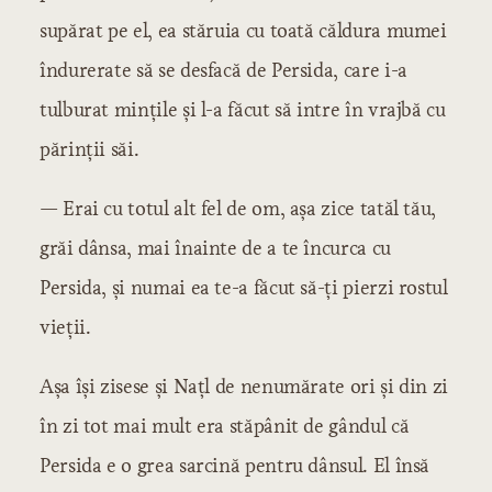
supărat pe el, ea stăruia cu toată căldura mumei
îndurerate să se desfacă de Persida, care i-a
tulburat mințile și l-a făcut să intre în vrajbă cu
părinții săi.
— Erai cu totul alt fel de om, așa zice tatăl tău,
grăi dânsa, mai înainte de a te încurca cu
Persida, și numai ea te-a făcut să-ți pierzi rostul
vieții.
Așa își zisese și Națl de nenumărate ori și din zi
în zi tot mai mult era stăpânit de gândul că
Persida e o grea sarcină pentru dânsul. El însă