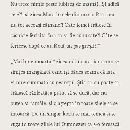
Nu trece nimic peste iubirea de mamă! „Și adică
Capitolul 2: Maica Aegidia
Capitolul 3: Furtuna cea mare
ce e?! își zicea Mara în cele din urmă. Parcă ea
Capitolul 4: Primăvara
nu tot aceeași rămâne?! Câte femei trăiesc în
Capitolul 5: Ani de tinerețe
căsnicie fericită fără ca să fie cununate?! Câte se
Capitolul 6: Ispita
fericesc după ce au făcut un pas greșit?!”
Capitolul 7: Zbuciumare
Capitolul 8: Datoria
„Mai bine moartă!” zicea odinioară, iar acum se
Capitolul 9: Inima, săraca
Capitolul 10: Cine ce poate
simțea mângâiată când își dădea seama că fata
Capitolul 11: Altă lume
ei nu e cununată cu neamțul. Știa că nu poate să
Capitolul 12: Două porunci
trăiască răzleață; a putut să se ducă, dar nu
Capitolul 13: Datorii vechi
Capitolul 14: Rostul lui Bandi
putea să rămâie, și o aștepta în toate zilele să se
Capitolul 15: Isprăvile lui Trică
întoarcă. De un singur lucru se mai temea și se
Capitolul 16: Greul vieții
ruga în toate zilele lui Dumnezeu ca s-o ferească
Capitolul 17: Birtul de la Sărărie