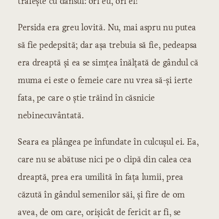
trăiește cu dânsul: ori eu, ori el!
Persida era greu lovită. Nu, mai aspru nu putea
să fie pedepsită; dar așa trebuia să fie, pedeapsa
era dreaptă și ea se simțea înălțată de gândul că
muma ei este o femeie care nu vrea să-și ierte
fata, pe care o știe trăind în căsnicie
nebinecuvântată.
Seara ea plângea pe înfundate în culcușul ei. Ea,
care nu se abătuse nici pe o clipă din calea cea
dreaptă, prea era umilită în fața lumii, prea
căzută în gândul semenilor săi, și fire de om
avea, de om care, orișicât de fericit ar fi, se