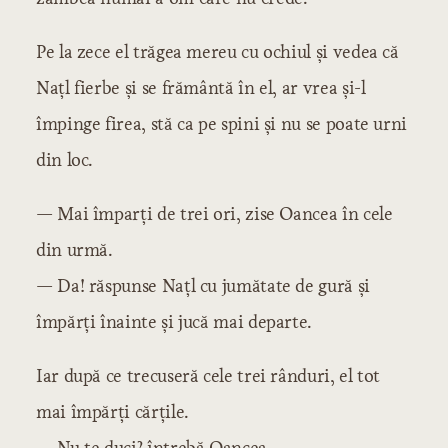
Pe la zece el trăgea mereu cu ochiul și vedea că
Națl fierbe și se frământă în el, ar vrea și-l
împinge firea, stă ca pe spini și nu se poate urni
din loc.
— Mai împarți de trei ori, zise Oancea în cele
din urmă.
— Da! răspunse Națl cu jumătate de gură și
împărți înainte și jucă mai departe.
Iar după ce trecuseră cele trei rânduri, el tot
mai împărți cărțile.
— Nu te duci? întrebă Oancea.