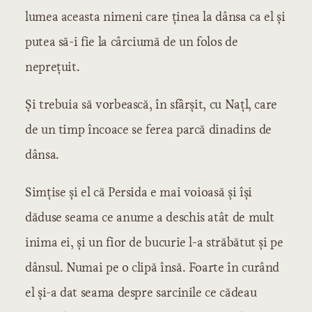
lumea aceasta nimeni care ținea la dânsa ca el și
putea să-i fie la cârciumă de un folos de
neprețuit.
Și trebuia să vorbească, în sfârșit, cu Națl, care
de un timp încoace se ferea parcă dinadins de
dânsa.
Simțise și el că Persida e mai voioasă și își
dăduse seama ce anume a deschis atât de mult
inima ei, și un fior de bucurie l-a străbătut și pe
dânsul. Numai pe o clipă însă. Foarte în curând
el și-a dat seama despre sarcinile ce cădeau