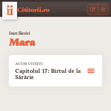
Cititorii.ro
Ioan Slavici
Mara
ACUM CITEȘTI
Capitolul 17: Birtul de la
Sărărie
CUPRINS
Capitolul 1: Sărăcuții mamei