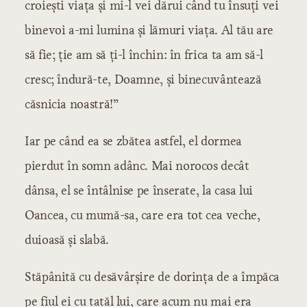
croiești viața și mi-l vei dărui când tu însuți vei
binevoi a-mi lumina și lămuri viața. Al tău are
să fie; ție am să ți-l închin: în frica ta am să-l
cresc; îndură-te, Doamne, și binecuvântează
căsnicia noastră!”
Iar pe când ea se zbătea astfel, el dormea
pierdut în somn adânc. Mai norocos decât
dânsa, el se întâlnise pe înserate, la casa lui
Oancea, cu mumă-sa, care era tot cea veche,
duioasă și slabă.
Stăpânită cu desăvârșire de dorința de a împăca
pe fiul ei cu tatăl lui, care acum nu mai era