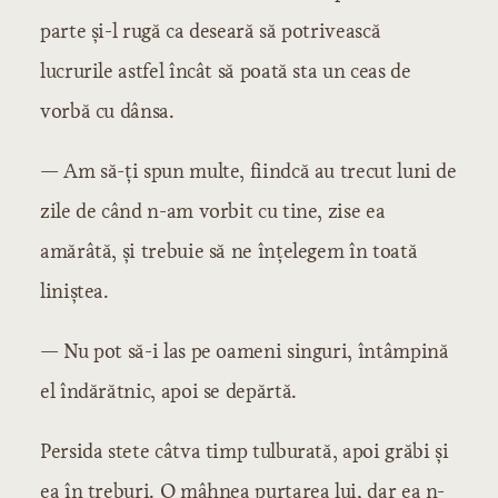
parte și-l rugă ca deseară să potrivească
lucrurile astfel încât să poată sta un ceas de
vorbă cu dânsa.
— Am să-ți spun multe, fiindcă au trecut luni de
zile de când n-am vorbit cu tine, zise ea
amărâtă, și trebuie să ne înțelegem în toată
liniștea.
— Nu pot să-i las pe oameni singuri, întâmpină
el îndărătnic, apoi se depărtă.
Persida stete câtva timp tulburată, apoi grăbi și
ea în treburi. O mâhnea purtarea lui, dar ea n-