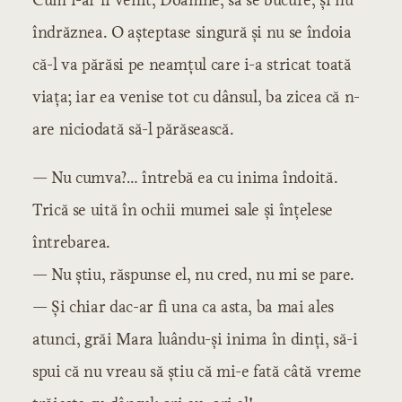
îndrăznea. O așteptase singură și nu se îndoia
că-l va părăsi pe neamțul care i-a stricat toată
viața; iar ea venise tot cu dânsul, ba zicea că n-
are niciodată să-l părăsească.
— Nu cumva?… întrebă ea cu inima îndoită.
Trică se uită în ochii mumei sale și înțelese
întrebarea.
— Nu știu, răspunse el, nu cred, nu mi se pare.
— Și chiar dac-ar fi una ca asta, ba mai ales
atunci, grăi Mara luându-și inima în dinți, să-i
spui că nu vreau să știu că mi-e fată câtă vreme