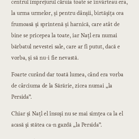
centrul împrejurul căruia toate se învârteau era,
la urma urmelor, și pentru dânșii, birtășița cea
frumoasă și sprintenă și harnică, care atât de
bine se pricepea la toate, iar Națl era numai
bărbatul nevestei sale, care ar fi putut, dacă e
vorba, și să nu-i fie nevastă.
Foarte curând dar toată lumea, când era vorba
de cârciuma de la Sărărie, zicea numai „la
Persida”.
Chiar și Națl el însuși nu se mai simțea ca la el
acasă și stătea ca-n gazdă „la Persida”.