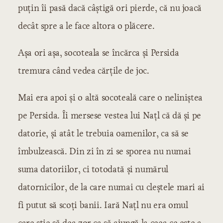
puțin îi pasă dacă câștigă ori pierde, că nu joacă
decât spre a le face altora o plăcere.
Așa ori așa, socoteala se încărca și Persida
tremura când vedea cărțile de joc.
Mai era apoi și o altă socoteală care o neliniștea
pe Persida. Îi mersese vestea lui Națl că dă și pe
datorie, și atât le trebuia oamenilor, ca să se
îmbulzească. Din zi în zi se sporea nu numai
suma datoriilor, ci totodată și numărul
datornicilor, de la care numai cu cleștele mari ai
fi putut să scoți banii. Iară Națl nu era omul
care știe să dea zor ca să ajungă la ceea ce este a