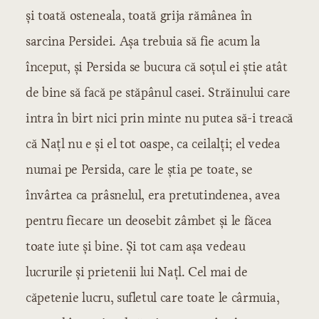
și toată osteneala, toată grija rămânea în
sarcina Persidei. Așa trebuia să fie acum la
început, și Persida se bucura că soțul ei știe atât
de bine să facă pe stăpânul casei. Străinului care
intra în birt nici prin minte nu putea să-i treacă
că Națl nu e și el tot oaspe, ca ceilalți; el vedea
numai pe Persida, care le știa pe toate, se
învârtea ca prâsnelul, era pretutindenea, avea
pentru fiecare un deosebit zâmbet și le făcea
toate iute și bine. Și tot cam așa vedeau
lucrurile și prietenii lui Națl. Cel mai de
căpetenie lucru, sufletul care toate le cârmuia,