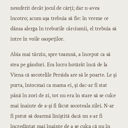
nesuferit decât jocul de cărți; dar n-avea
încotro; acum așa trebuia să fie: în vreme ce
dânsa alerga în treburile cârciumii, el trebuia să
intre în voile oaspeților.
Abia mai târziu, spre toamnă, a început ca să
stea pe gânduri. Era lucru hotărât încă de la
Viena că socotelile Persida are să le poarte. Le și
purta, întocmai ca mama ei, și dac-ar fi stat
până în zori de zi, tot nu era în stare să se culce
mai înainte de a-și fi făcut socoteala zilei. N-ar
fi putut să doarmă liniștită dacă nu s-ar fi
încredințat mai înainte de a se culca că nu în