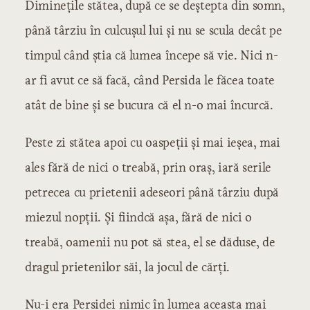
Diminețile stătea, după ce se deștepta din somn,
până târziu în culcușul lui și nu se scula decât pe
timpul când știa că lumea începe să vie. Nici n-
ar fi avut ce să facă, când Persida le făcea toate
atât de bine și se bucura că el n-o mai încurcă.
Peste zi stătea apoi cu oaspeții și mai ieșea, mai
ales fără de nici o treabă, prin oraș, iară serile
petrecea cu prietenii adeseori până târziu după
miezul nopții. Și fiindcă așa, fără de nici o
treabă, oamenii nu pot să stea, el se dăduse, de
dragul prietenilor săi, la jocul de cărți.
Nu-i era Persidei nimic în lumea aceasta mai