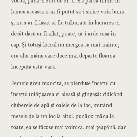
vorba, până-n zori de zi. Îi era parcă nimic în
lumea aceasta n-ar fi putut să-i strice voia bună
și nu s-ar fi lăsat să fie tulburată în lucrarea ei
decât dacă ar fi aflat, poate, că-i arde casa în
cap. Și totuși lucrul nu mergea ca mai-nainte;
era alta mâna care duce mai departe floarea
începută astă-vară.
Femeie greu muncită, se pierduse încetul cu
încetul înfățișarea ei aleasă și gingașă; ridicând
ciuberele de apă și oalele de la foc, mutând
mesele de la un loc la altul, punând mâna la
toate, ea se făcuse mai voinică, mai țeapănă, dar