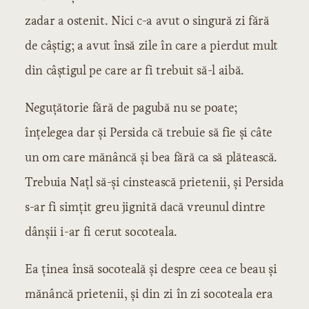
zadar a ostenit. Nici c-a avut o singură zi fără
de câștig; a avut însă zile în care a pierdut mult
din câștigul pe care ar fi trebuit să-l aibă.
Neguțătorie fără de pagubă nu se poate;
înțelegea dar și Persida că trebuie să fie și câte
un om care mănâncă și bea fără ca să plătească.
Trebuia Națl să-și cinstească prietenii, și Persida
s-ar fi simțit greu jignită dacă vreunul dintre
dânșii i-ar fi cerut socoteala.
Ea ținea însă socoteală și despre ceea ce beau și
mănâncă prietenii, și din zi în zi socoteala era