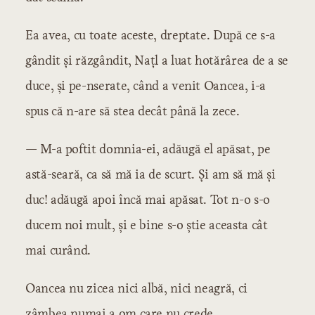
Ea avea, cu toate aceste, dreptate. După ce s-a
gândit și răzgândit, Națl a luat hotărârea de a se
duce, și pe-nserate, când a venit Oancea, i-a
spus că n-are să stea decât până la zece.
— M-a poftit domnia-ei, adăugă el apăsat, pe
astă-seară, ca să mă ia de scurt. Și am să mă și
duc! adăugă apoi încă mai apăsat. Tot n-o s-o
ducem noi mult, și e bine s-o știe aceasta cât
mai curând.
Oancea nu zicea nici albă, nici neagră, ci
zâmbea numai a om care nu crede.