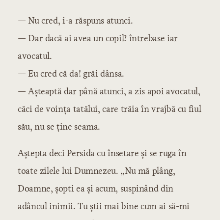
— Nu cred, i-a răspuns atunci.
— Dar dacă ai avea un copil? întrebase iar
avocatul.
— Eu cred că da! grăi dânsa.
— Așteaptă dar până atunci, a zis apoi avocatul,
căci de voința tatălui, care trăia în vrajbă cu fiul
său, nu se ține seama.
Aștepta deci Persida cu însetare și se ruga în
toate zilele lui Dumnezeu. „Nu mă plâng,
Doamne, șopti ea și acum, suspinând din
adâncul inimii. Tu știi mai bine cum ai să-mi