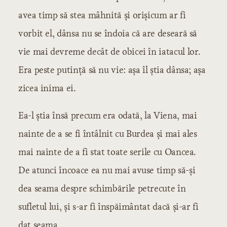
avea timp să stea mâhnită și orișicum ar fi
vorbit el, dânsa nu se îndoia că are deseară să
vie mai devreme decât de obicei în iatacul lor.
Era peste putință să nu vie: așa îl știa dânsa; așa
zicea inima ei.
Ea-l știa însă precum era odată, la Viena, mai
nainte de a se fi întâlnit cu Burdea și mai ales
mai nainte de a fi stat toate serile cu Oancea.
De atunci încoace ea nu mai avuse timp să-și
dea seama despre schimbările petrecute în
sufletul lui, și s-ar fi înspăimântat dacă și-ar fi
dat seama.