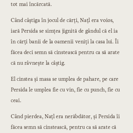
tot mai încărcată.
Când câștiga în jocul de cărți, Națl era voios,
iară Persida se simțea jignită de gândul că el ia
în cărți banii de la oamenii veniți la casa lui. Îi
făcea deci semn să cinstească pentru ca să arate
că nu râvnește la câștig.
El cinstea și masa se umplea de pahare, pe care
Persida le umplea fie cu vin, fie cu punch, fie cu
ceai.
Când pierdea, Națl era nerăbdător, și Persida îi
făcea semn să cinstească, pentru ca să arate că