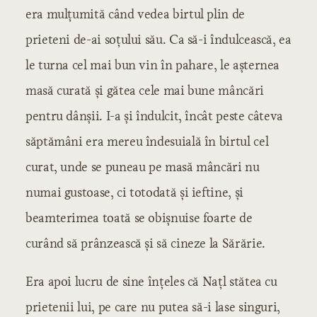
era mulțumită când vedea birtul plin de
prieteni de-ai soțului său. Ca să-i îndulcească, ea
le turna cel mai bun vin în pahare, le așternea
masă curată și gătea cele mai bune mâncări
pentru dânșii. I-a și îndulcit, încât peste câteva
săptămâni era mereu îndesuială în birtul cel
curat, unde se puneau pe masă mâncări nu
numai gustoase, ci totodată și ieftine, și
beamterimea toată se obișnuise foarte de
curând să prânzească și să cineze la Sărărie.
Era apoi lucru de sine înțeles că Națl stătea cu
prietenii lui, pe care nu putea să-i lase singuri,