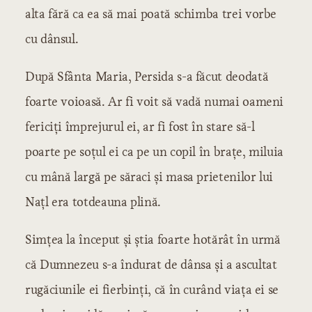
alta fără ca ea să mai poată schimba trei vorbe
cu dânsul.
După Sfânta Maria, Persida s-a făcut deodată
foarte voioasă. Ar fi voit să vadă numai oameni
fericiți împrejurul ei, ar fi fost în stare să-l
poarte pe soțul ei ca pe un copil în brațe, miluia
cu mână largă pe săraci și masa prietenilor lui
Națl era totdeauna plină.
Simțea la început și știa foarte hotărât în urmă
că Dumnezeu s-a îndurat de dânsa și a ascultat
rugăciunile ei fierbinți, că în curând viața ei se