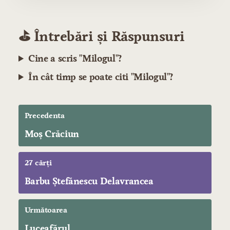
⛳️ Întrebări și Răspunsuri
Cine a scris "Milogul"?
În cât timp se poate citi "Milogul"?
Precedenta
Moş Crăciun
27 cărți
Barbu Ștefănescu Delavrancea
Următoarea
Luceafărul