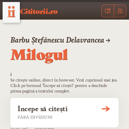
Cititorii.ro
Barbu Ștefănescu Delavrancea →
Milogul
ℹ️
Se citește online, direct în browser. Vezi cuprinsul mai jos.
Click pe butonul "Începe să citești" pentru a deschide
prima pagină a textului complet.
Începe să citești
FĂRĂ DIVIZIUNI