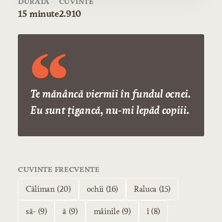
DURATĂ
CUVINTE
15 minute
2.910
Te mănâncă viermii în fundul ocnei.
Eu sunt ţigancă, nu-mi lepăd copiii.
CUVINTE FRECVENTE
Căliman (20)
ochii (16)
Raluca (15)
să- (9)
ă (9)
mâinile (9)
î (8)