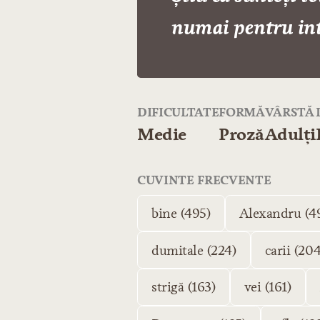
numai pentru int
DIFICULTATE
FORMĂ
VÂRSTĂ
Medie
Proză
Adulți
CUVINTE FRECVENTE
bine (495)
Alexandru (4
dumitale (224)
carii (204
strigă (163)
vei (161)