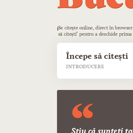
Se citește online, direct în browse
ℹ️
să citești" pentru a deschide prima
Începe să citești
INTRODUCERE
Știu că sunteți t