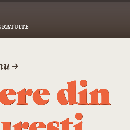
 GRATUITE
nu →
ere din
rești