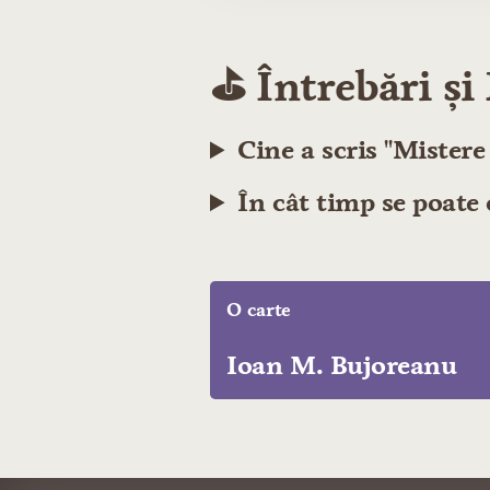
⛳️ Întrebări ș
Cine a scris "Mistere
În cât timp se poate 
O carte
Ioan M. Bujoreanu