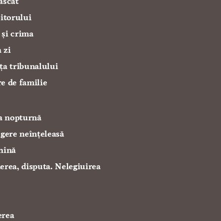
ascat
oitorului
 și crima
 zi
ța tribunalului
e de familie
ia nopturnă
egere neînțeleasă
hină
erea, disputa. Nelegiuirea
ă
erea