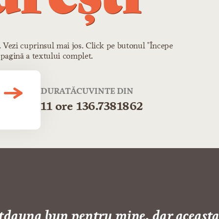
r. Vezi cuprinsul mai jos. Click pe butonul "Începe
 pagină a textului complet.
DURATĂ
CUVINTE
DIN
11 ore
136.738
1862
otdauna bun pentru mine, dar aceasta