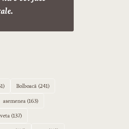
ale.
1)
Bolboacă (241)
asemenea (163)
aveta (137)