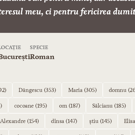
eresul meu, ci pentru fericirea dumit
LOCAȚIE
SPECIE
București
Roman
92)
Dăngescu (353)
Maria (305)
domnu (26
)
cocoane (195)
om (187)
Sălcianu (185)
Alexandre (154)
dînsa (147)
știu (145)
Elis