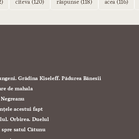
2)
cîteva (120)
răspunse (118)
acea (116)
Lungeni. Grădina Kiseleff. Pădurea Bănesii
are de mahala
 Negreanu
nțele acestui fapt
lul. Orbirea. Duelul
 spre satul Cătunu