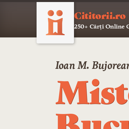
Cititorii.ro
250+ Cărți Online
Ioan M. Bujorea
Mist
Bucu