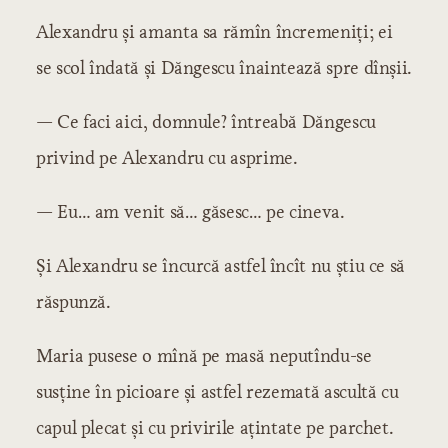
Alexandru și amanta sa rămîn încremeniți; ei
se scol îndată și Dăngescu înaintează spre dînșii.
— Ce faci aici, domnule? întreabă Dăngescu
privind pe Alexandru cu asprime.
— Eu… am venit să… găsesc… pe cineva.
Și Alexandru se încurcă astfel încît nu știu ce să
răspunză.
Maria pusese o mînă pe masă neputîndu-se
susține în picioare și astfel rezemată ascultă cu
capul plecat și cu privirile ațintate pe parchet.