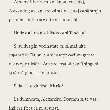
— Am fost bine și m-am luptat cu curaj,
Alexandre; aveam trebuință de curaj ca să susțiu
pe muma mea care este neconsolată.
— Unde este mama Elisaveta și Tincuța?
— S-au dus pîn vecinătate ca să mai uite
supărările. Eu nu le-am însoțit căci nu găsesc
distracție nicăiri. Am preferat să rămîi singură
și să mă gîndesc în liniște.
— Și la ce te gîndeai, Mario?
— La dumneata, Alexandre. Doream să te văz;
îmi era frică că m-ai uitat.