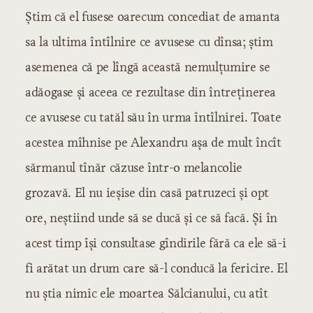
Știm că el fusese oarecum concediat de amanta
sa la ultima întîlnire ce avusese cu dînsa; știm
asemenea că pe lîngă această nemulțumire se
adăogase și aceea ce rezultase din întreținerea
ce avusese cu tatăl său în urma întîlnirei. Toate
acestea mîhnise pe Alexandru așa de mult încît
sărmanul tînăr căzuse într-o melancolie
grozavă. El nu ieșise din casă patruzeci și opt
ore, neștiind unde să se ducă și ce să facă. Și în
acest timp își consultase gîndirile fără ca ele să-i
fi arătat un drum care să-l conducă la fericire. El
nu știa nimic ele moartea Sălcianului, cu atît