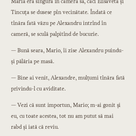
Maria era singură în camera sa, căci Elisaveta și
Tincuța se dusese pîn vecinătate. Îndată ce
tînăra fată văzu pe Alexandru intrînd în
cameră, se sculă palpitînd de bucurie.
— Bună seara, Mario, îi zise Alexandru puindu-
și pălăria pe masă.
— Bine ai venit, Alexandre, mulțumi tînăra fată
privindu-l cu aviditate.
— Vezi că sunt importun, Mario; m-ai gonit și
eu, cu toate acestea, tot nu am putut să mai
rabd și iată că reviu.