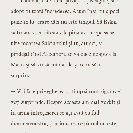
— În adevăr, este bună povața ta, Neagule, și o
adopt cu toată încrederea. Acum însă nu o poci
pune în lu- crare căci nu este timpul. Să lăsăm
să treacă vreo cîteva zile pînă va începe să se
uite moartea Sălcianului și tu, atunci, să
pîndești cînd Alexandru se va duce noaptea la
Maria și să vii să-mi dai de știre ca să-i
surprinz.
— Voi face privegherea la timp și sunt sigur că-i
veți surprinde. Despre aceasta am mai vorbit și
în urma întreținerei ce ați avut cu fiul
dumneavoastră, și prin urmare planul nu este