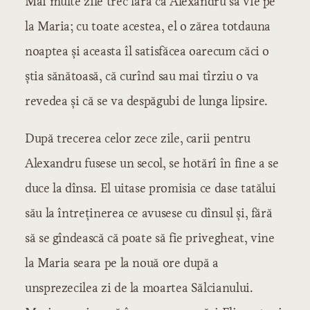
Mai multe zile trec fără ca Alexandru să vie pe
la Maria; cu toate acestea, el o zărea totdauna
noaptea și aceasta îl satisfăcea oarecum căci o
știa sănătoasă, că curînd sau mai tîrziu o va
revedea și că se va despăgubi de lunga lipsire.
După trecerea celor zece zile, carii pentru
Alexandru fusese un secol, se hotărî în fine a se
duce la dînsa. El uitase promisia ce dase tatălui
său la întreținerea ce avusese cu dînsul și, fără
să se gîndească că poate să fie privegheat, vine
la Maria seara pe la nouă ore după a
unsprezecilea zi de la moartea Sălcianului.