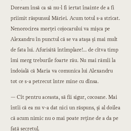
Doream însă ca să nu-l fi iertat înainte de a fi
priimit răspunsul Măriei. Acum totul s-a stricat.
Nenorocirea morței cojocarului va mișca pe
Alexandru în punctul că se va atașa și mai mult
de fata lui. Afurisită întîmplare!… de cîtva timp
îmi merg treburile foarte rău. Nu mai rămîi la
îndoială că Maria va comunica lui Alexandru
tot ce s-a petrecut între mine cu dînsa.
— Cît pentru aceasta, să fii sigur, cocoane. Mai
întîi că ea nu v-a dat nici un răspuns, și al doilea
că acum nimic nu o mai poate reține de a da pe
față secretul.