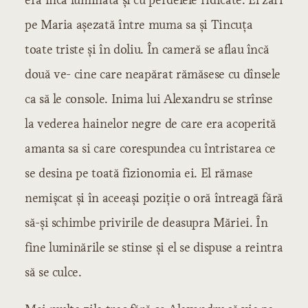
pe Maria așezată între muma sa și Tincuța
toate triste și în doliu. În cameră se aflau încă
două ve- cine care neapărat rămăsese cu dînsele
ca să le console. Inima lui Alexandru se strînse
la vederea hainelor negre de care era acoperită
amanta sa si care corespundea cu întristarea ce
se desina pe toată fizionomia ei. El rămase
nemișcat și în aceeași poziție o oră întreagă fără
să-și schimbe privirile de deasupra Măriei. În
fine luminările se stinse și el se dispuse a reintra
să se culce.