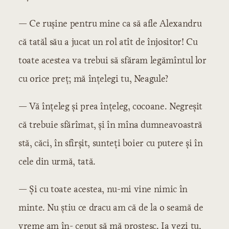
— Ce rușine pentru mine ca să afle Alexandru
că tatăl său a jucat un rol atît de înjositor! Cu
toate acestea va trebui să sfăram legămîntul lor
cu orice preț; mă înțelegi tu, Neagule?
— Vă înțeleg și prea înțeleg, cocoane. Negreșit
că trebuie sfărîmat, și în mîna dumneavoastră
stă, căci, în sfîrșit, sunteți boier cu putere și în
cele din urmă, tată.
— Și cu toate acestea, nu-mi vine nimic în
minte. Nu știu ce dracu am că de la o seamă de
vreme am în- ceput să mă prostesc. Ia vezi tu,