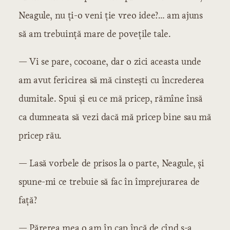
Neagule, nu ți-o veni ție vreo idee?… am ajuns
să am trebuință mare de povețile tale.
— Vi se pare, cocoane, dar o zici aceasta unde
am avut fericirea să mă cinstești cu încrederea
dumitale. Spui și eu ce mă pricep, rămîne însă
ca dumneata să vezi dacă mă pricep bine sau mă
pricep rău.
— Lasă vorbele de prisos la o parte, Neagule, și
spune-mi ce trebuie să fac în împrejurarea de
față?
— Părerea mea o am în cap încă de cînd s-a