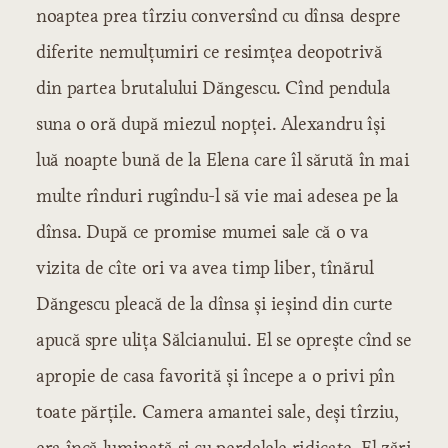
noaptea prea tîrziu conversînd cu dînsa despre
diferite nemulțumiri ce resimțea deopotrivă
din partea brutalului Dăngescu. Cînd pendula
suna o oră după miezul nopței. Alexandru își
luă noapte bună de la Elena care îl sărută în mai
multe rînduri rugîndu-l să vie mai adesea pe la
dînsa. După ce promise mumei sale că o va
vizita de cîte ori va avea timp liber, tînărul
Dăngescu pleacă de la dînsa și ieșind din curte
apucă spre ulița Sălcianului. El se oprește cînd se
apropie de casa favorită și începe a o privi pîn
toate părțile. Camera amantei sale, deși tîrziu,
era încă luminată și cu perdelele ridicate. El zări