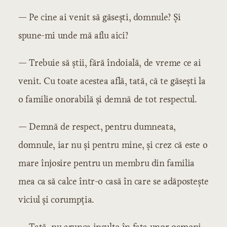
— Pe cine ai venit să găsești, domnule? Și
spune-mi unde mă aflu aici?
— Trebuie să știi, fără îndoială, de vreme ce ai
venit. Cu toate acestea află, tată, că te găsești la
o familie onorabilă și demnă de tot respectul.
— Demnă de respect, pentru dumneata,
domnule, iar nu și pentru mine, și crez că este o
mare înjosire pentru un membru din familia
mea ca să calce într-o casă în care se adăpostește
viciul și corumpția.
— Tată, nu arunca insulte în fața unor oameni