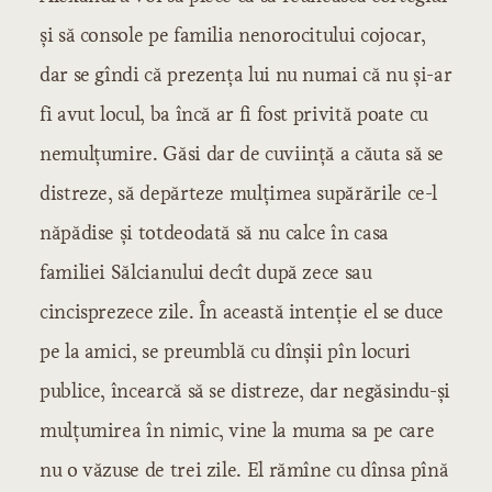
și să console pe familia nenorocitului cojocar,
dar se gîndi că prezența lui nu numai că nu și-ar
fi avut locul, ba încă ar fi fost privită poate cu
nemulțumire. Găsi dar de cuviință a căuta să se
distreze, să depărteze mulțimea supărările ce-l
năpădise și totdeodată să nu calce în casa
familiei Sălcianului decît după zece sau
cincisprezece zile. În această intenție el se duce
pe la amici, se preumblă cu dînșii pîn locuri
publice, încearcă să se distreze, dar negăsindu-și
mulțumirea în nimic, vine la muma sa pe care
nu o văzuse de trei zile. El rămîne cu dînsa pînă