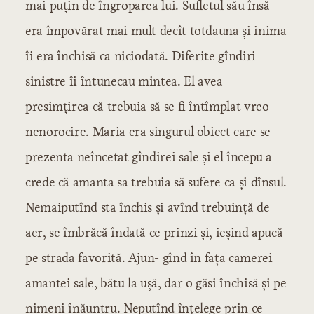
mai puțin de îngroparea lui. Sufletul său însă
era împovărat mai mult decît totdauna și inima
îi era închisă ca niciodată. Diferite gîndiri
sinistre îi întunecau mintea. El avea
presimțirea că trebuia să se fi întîmplat vreo
nenorocire. Maria era singurul obiect care se
prezenta neîncetat gîndirei sale și el începu a
crede că amanta sa trebuia să sufere ca și dînsul.
Nemaiputînd sta închis și avînd trebuință de
aer, se îmbrăcă îndată ce prinzi și, ieșind apucă
pe strada favorită. Ajun- gînd în fața camerei
amantei sale, bătu la ușă, dar o găsi închisă și pe
nimeni înăuntru. Neputînd înțelege prin ce