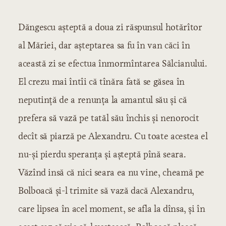
Introducere
Dăngescu așteptă a doua zi răspunsul hotărîtor
Volumul 1
Capitolul 1: Frații Lungeni. Grădina
al Măriei, dar așteptarea sa fu în van căci în
Kiseleff. Pădurea Bănesii
Capitolul 2: O adunare de mahala
această zi se efectua înmormîntarea Sălcianului.
Capitolul 3: Domnu Negreanu
El crezu mai întîi că tînăra fată se găsea în
Capitolul 4: Consecințele acestui fapt
Capitolul 5: Necalculul. Orbirea.
neputință de a renunța la amantul său și că
Duelul
Capitolul 6: Drumul spre satul
prefera să vază pe tatăl său închis și nenorocit
Cătunu
Capitolul 7: Balul mascat
decît să piarză pe Alexandru. Cu toate acestea el
Capitolul 8: Fata croitorului
Capitolul 9: Amorul și crima
nu-și pierdu speranța și așteptă pînă seara.
Capitolul 10: A doua zi
Văzînd insă că nici seara ea nu vine, cheamă pe
Capitolul 11: Sentența tribunalului
Bolboacă și-l trimite să vază dacă Alexandru,
Capitolul 12: Mîhnire de familie
care lipsea în acel moment, se afla la dînsa, și în
Volumul 2
Capitolul 1: Vizitația nopturnă