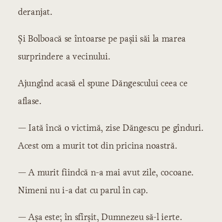
deranjat.
Și Bolboacă se întoarse pe pașii săi la marea
surprindere a vecinului.
Ajungînd acasă el spune Dăngescului ceea ce
aflase.
— Iată încă o victimă, zise Dăngescu pe gînduri.
Acest om a murit tot din pricina noastră.
— A murit fiindcă n-a mai avut zile, cocoane.
Nimeni nu i-a dat cu parul în cap.
— Așa este; în sfîrșit, Dumnezeu să-l ierte.