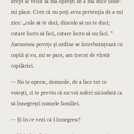
drept ai venit să mă oprești de a mă duce unde-
mi place. Crez că nu poți avea pretenția de a-mi
zice: „colo să te duci, dincolo să nu te duci;
cutare lucru să faci, cutare lucru să nu faci. ”
Asemenea povețe și ordine se întrebuințează cu
copiii și eu, mi se pare, am trecut de vîrstă
copilăriei.
— Nu te opresc, domnule, de a face tot ce
voiești, ci te previu că nu voi suferi niciodată ca
să înnegrești numele familiei.
— Și în ce vezi că-l înnegresc?