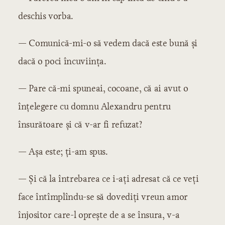
deschis vorba.
— Comunică-mi-o să vedem dacă este bună și
dacă o poci încuviința.
— Pare că-mi spuneai, cocoane, că ai avut o
înțelegere cu domnu Alexandru pentru
însurătoare și că v-ar fi refuzat?
— Așa este; ți-am spus.
— Și că la întrebarea ce i-ați adresat că ce veți
face întîmplîndu-se să dovediți vreun amor
înjositor care-l oprește de a se însura, v-a