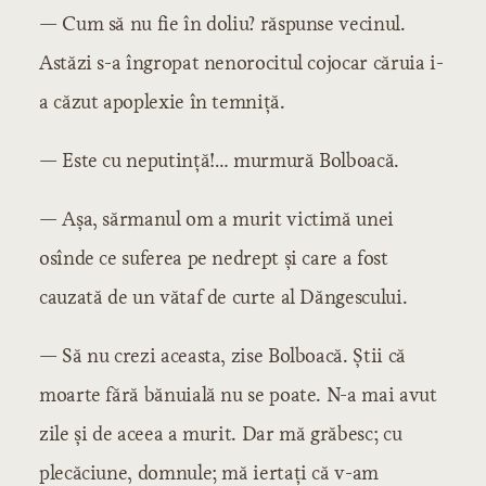
— Cum să nu fie în doliu? răspunse vecinul.
Astăzi s-a îngropat nenorocitul cojocar căruia i-
a căzut apoplexie în temniță.
— Este cu neputință!… murmură Bolboacă.
— Așa, sărmanul om a murit victimă unei
osînde ce suferea pe nedrept și care a fost
cauzată de un vătaf de curte al Dăngescului.
— Să nu crezi aceasta, zise Bolboacă. Știi că
moarte fără bănuială nu se poate. N-a mai avut
zile și de aceea a murit. Dar mă grăbesc; cu
plecăciune, domnule; mă iertați că v-am