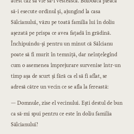
acest caz să vie să-l vestească. Bolboacă pleacă
Capitolul 2: O înțelegere neînțeleasă
să-i esecute ordinul și, ajungînd la casa
Capitolul 3: Ion Borhină
Sălcianului, văzu pe toată familia lui în doliu
Capitolul 4: Suprinderea, disputa.
Nelegiuirea
așezată pe prispa ce avea fațadă în grădină.
Capitolul 5: Esiliul
Capitolul 6: O vizită
Închipuindu-și pentru un minut că Sălcianu
Capitolul 7: Propunerea
poate să fi murit în temniță, dar neînțelegînd
Capitolul 8: O rudă
cum o asemenea împrejurare survenise într-un
Capitolul 9: Doi amanți
Capitolul 10: Reînturnarea
timp așa de scurt și fără ca el să fi aflat, se
Capitolul 11: Dezolația
adresă către un vecin ce se afla la fereastă:
Capitolul 12: Finalul
— Domnule, zise el vecinului. Ești destul de bun
Concluzia
ca să-mi spui pentru ce este în doliu familia
Sălcianului?