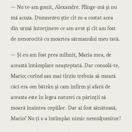
— Nu te-am gonit, Alexandre. Plînge-mă și nu
mă acuza. Dumnezeu știe cît m-a costat acea
din urmă întreținere ce am avut și cît am fost
de nenorocită cu moartea sărmanului meu tată.
— Și eu am fost prea mîhnit, Maria mea, de
această întâmplare neașteptată. Dar consolă-te,
Mario; curînd sau mai tîrziu trebuia să moară
căci era om bătrân și cam infirm și afară de
aceasta este în legea naturei ca părinții să
moară înaintea copiilor. Dar ai fost sănătoasă,
Mario? Nu ți s-a întîmplat nimic nemulțumitor?