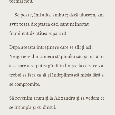
tocmai nou.
— Se poate, îmi aduc aminte; dacă uitasem, am
avut toată dreptatea căci sunt neîncetat
frămîntat de atîtea supărări!
După această întreținere care se sfîrși aci,
Neagu iese din camera stăpînului său și intră în
a sa spre a se putea gîndi în liniște la ceea ce va
trebui să facă ca să-și îndeplinească misia fără a
se compromite.
Să revenim acum și la Alexandru și să vedem ce
se întîmplă și cu dînsul.