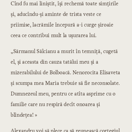
Cînd fu mai liniștit, își rechemă toate simțirile
și, aducîndu-și aminte de trista veste ce
priimise, lacrămile începură a-i curge șiroaie
ceea ce contribui mult la ușurarea lui.
„Sărmanul Sălcianu a murit în temniță, cugetă
el, și aceasta din cauza tatălui meu și a
mizerabilului de Bolboacă. Nenorocita Elisaveta
și scumpa mea Maria trebuie să fie neconsolate.
Dumnezeul meu, pentru ce atîta asprime cu o
familie care nu respiră decît onoarea și
blîndețea! »
Alexandru voi să plece ca să reunească cortegiul