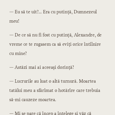
— Eu să te uit?… Era cu putință, Dumnezeul
meu!
— De ce să nu fi fost cu putință, Alexandre, de
vreme ce te rugasem ca să eviți orice întîlnire
cu mine?
— Astăzi mai ai aceeași dorință?
— Lucrurile au luat o altă turnură. Moartea
tatălui meu a sfărîmat o hotărîre care trebuia
să-mi cauzeze moartea.
— Mi se pare că încep a înțelege și văz că