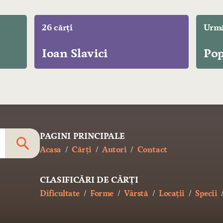
26 cărți
Urmă
Ioan Slavici
Po
PAGINI PRINCIPALE
Acasa
Cărți
Autori
Contact
CLASIFICĂRI DE CĂRȚI
Dificultate
Forme
Vârstă
Locații
Specii