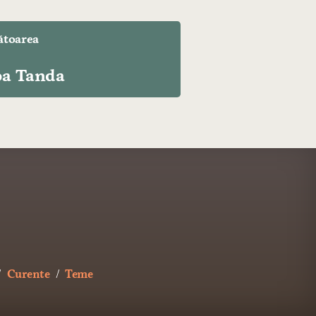
toarea
pa Tanda
Curente
Teme