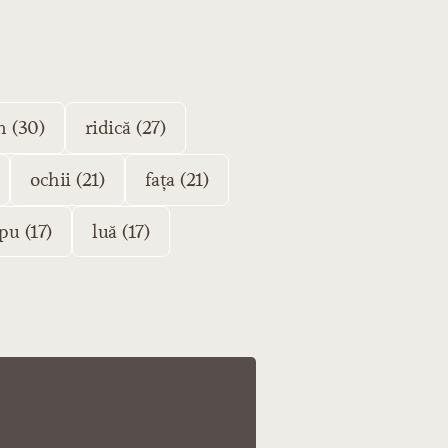
n (30)
ridică (27)
ochii (21)
fața (21)
pu (17)
luă (17)