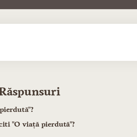
i Răspunsuri
 pierdută"?
citi "O viață pierdută"?