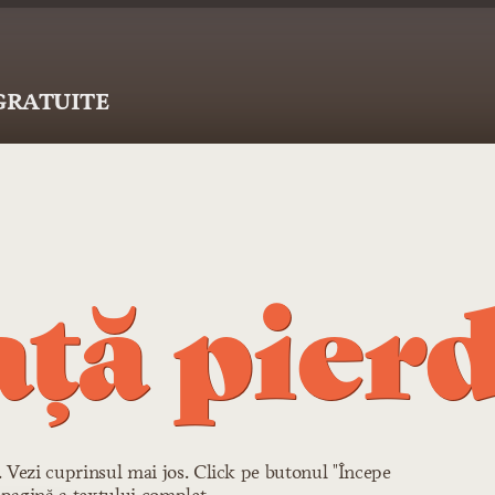
 GRATUITE
ață pier
r. Vezi cuprinsul mai jos. Click pe butonul "Începe