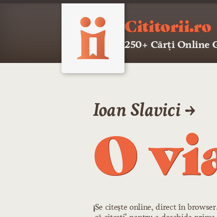
Cititorii.ro
250+ Cărți Online
Ioan Slavici →
O vi
Se citește online, direct în browse
ℹ️