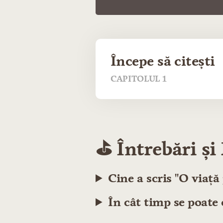
Începe să citești
CAPITOLUL 1
⛳️ Întrebări ș
Cine a scris "O viață
În cât timp se poate 