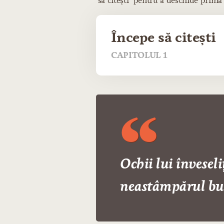
să citești" pentru a deschide prima
Începe să citești
CAPITOLUL 1
Ochii lui înveseli
neastâmpărul bucu