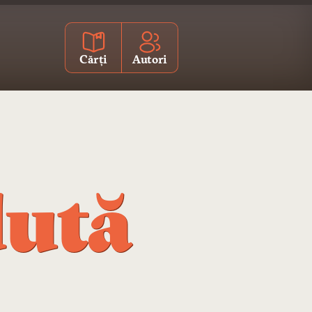
Cărți
Autori
dută