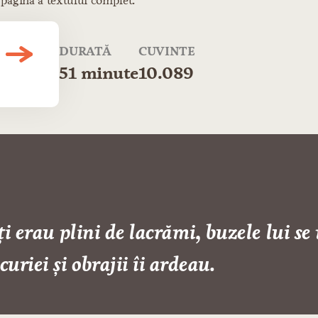
 pagină a textului complet.
DURATĂ
CUVINTE
51 minute
10.089
ți erau plini de lacrămi, buzele lui se
riei și obrajii îi ardeau.