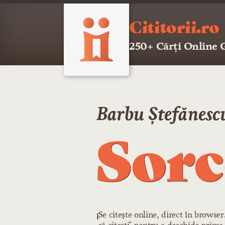
Cititorii.ro
250+ Cărți Online
Barbu Ștefănesc
Sorc
Se citește online, direct în browse
ℹ️