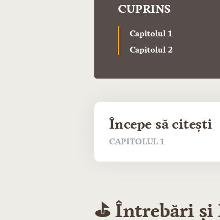
CUPRINS
Capitolul 1
Capitolul 2
Începe să citești
CAPITOLUL 1
⛳️ Întrebări ș