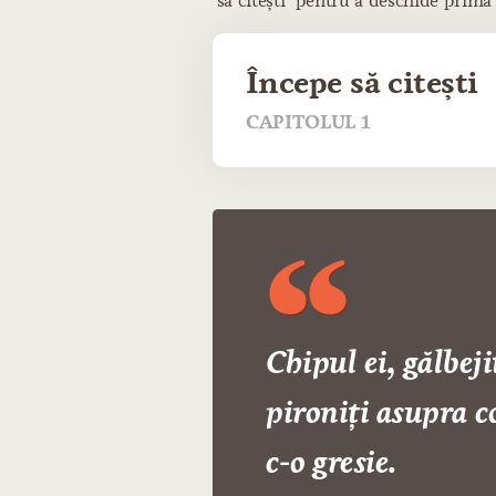
să citești" pentru a deschide prima
Începe să citești
CAPITOLUL 1
Chipul ei, gălbeji
pironiți asupra co
c-o gresie.