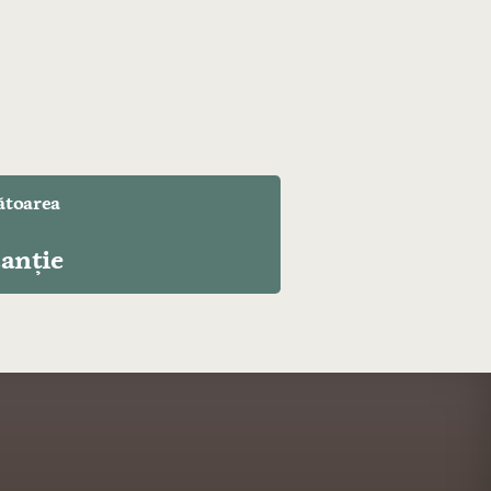
toarea
anție