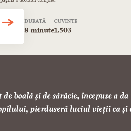
 pagină a textului complet.
DURATĂ
CUVINTE
8 minute
1.503
t de boală și de sărăcie, începuse a da 
pilului, pierduseră luciul vieții ca și 