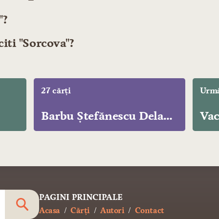
"?
citi "Sorcova"?
27 cărți
Urmă
Barbu Ștefănescu Delavrancea
Vac
PAGINI PRINCIPALE
Acasa
Cărți
Autori
Contact