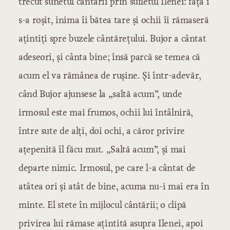
trecut sunetul cântării prin sufletul Ilenei: fața i
s-a roșit, inima îi bătea tare și ochii îi rămaseră
ațintiți spre buzele cântărețului. Bujor a cântat
adeseori, și cânta bine; însă parcă se temea că
acum el va rămânea de rușine. Și într-adevăr,
când Bujor ajunsese la „saltă acum”, unde
irmosul este mai frumos, ochii lui întâlniră,
între sute de alți, doi ochi, a căror privire
ațepenită îl făcu mut. „Saltă acum”, și mai
departe nimic. Irmosul, pe care l-a cântat de
atâtea ori și atât de bine, acuma nu-i mai era în
minte. El stete în mijlocul cântării; o clipă
privirea lui rămase ațintită asupra Ilenei, apoi