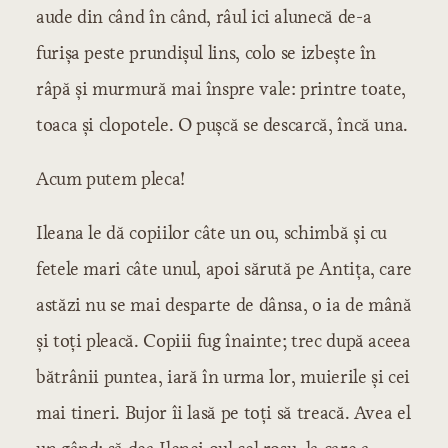
aude din când în când, râul ici alunecă de-a
furișa peste prundișul lins, colo se izbește în
râpă și murmură mai înspre vale: printre toate,
toaca și clopotele. O pușcă se descarcă, încă una.
Acum putem pleca!
Ileana le dă copiilor câte un ou, schimbă și cu
fetele mari câte unul, apoi sărută pe Antița, care
astăzi nu se mai desparte de dânsa, o ia de mână
și toți pleacă. Copiii fug înainte; trec după aceea
bătrânii puntea, iară în urma lor, muierile și cei
mai tineri. Bujor îi lasă pe toți să treacă. Avea el