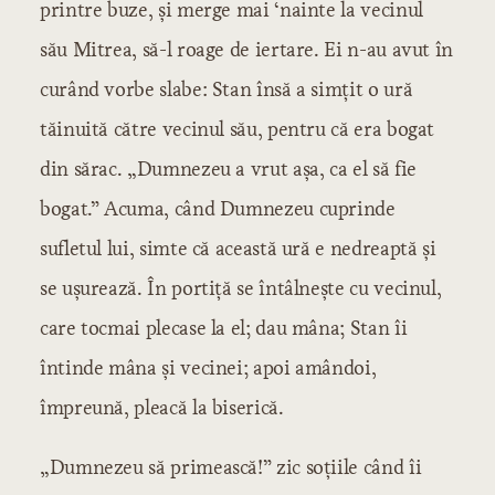
printre buze, și merge mai ‘nainte la vecinul
său Mitrea, să-l roage de iertare. Ei n-au avut în
curând vorbe slabe: Stan însă a simțit o ură
tăinuită către vecinul său, pentru că era bogat
din sărac. „Dumnezeu a vrut așa, ca el să fie
bogat.” Acuma, când Dumnezeu cuprinde
sufletul lui, simte că această ură e nedreaptă și
se ușurează. În portiță se întâlnește cu vecinul,
care tocmai plecase la el; dau mâna; Stan îi
întinde mâna și vecinei; apoi amândoi,
împreună, pleacă la biserică.
„Dumnezeu să primească!” zic soțiile când îi