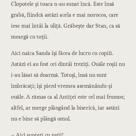
Clopotele și toaca n-au sunat încă. Este însă
grabă, fiindcă astăzi acela e mai norocos, care
iese mai întâi la uliță. Grăbește dar Stan, ca să
meargă cu toții.
Aici naica Sanda își făcea de lucru cu copiii.
Astăzi ei au fost cei dintâi treziți. Ouăle roșii nu
i-au lăsat să doarmă. Totuși, însă nu sunt
îmbrăcați; își pierd vremea asemănându-și
ouăle. A rămas ca al Antiței este cel mai frumos;
altfel, ar merge plângând la biserică, iar astăzi
nu e bine să plângă omul.
– Aici sunteți cu toții!