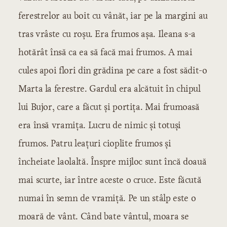
ferestrelor au boit cu vânăt, iar pe la margini au
tras vrâste cu roșu. Era frumos așa. Ileana s-a
hotărât însă ca ea să facă mai frumos. A mai
cules apoi flori din grădina pe care a fost sădit-o
Marta la ferestre. Gardul era alcătuit în chipul
lui Bujor, care a făcut și portița. Mai frumoasă
era însă vramița. Lucru de nimic și totuși
frumos. Patru leațuri cioplite frumos și
încheiate laolaltă. Înspre mijloc sunt încă doauă
mai scurte, iar între aceste o cruce. Este făcută
numai în semn de vramiță. Pe un stâlp este o
moară de vânt. Când bate vântul, moara se