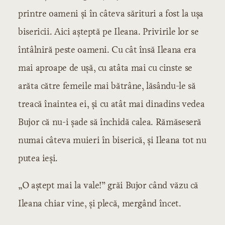
printre oameni și în câteva sărituri a fost la ușa
bisericii. Aici așteptă pe Ileana. Privirile lor se
întâlniră peste oameni. Cu cât însă Ileana era
mai aproape de ușă, cu atâta mai cu cinste se
arăta către femeile mai bătrâne, lăsându-le să
treacă înaintea ei, și cu atât mai dinadins vedea
Bujor că nu-i șade să închidă calea. Rămăseseră
numai câteva muieri în biserică, și Ileana tot nu
putea ieși.
„O aștept mai la vale!” grăi Bujor când văzu că
Ileana chiar vine, și plecă, mergând încet.