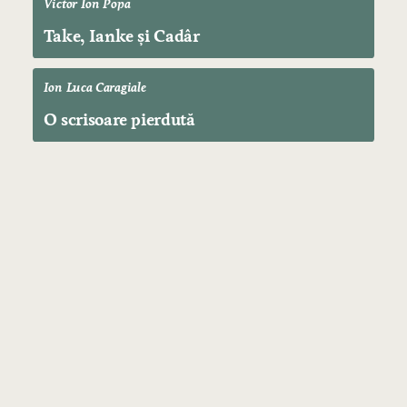
Victor Ion Popa
Take, Ianke și Cadâr
Ion Luca Caragiale
O scrisoare pierdută
PAGINI PRINCIPALE
Acasa
Cărți
Autori
Contact
CLASIFICĂRI DE CĂRȚI
Dificultate
Forme
Vârstă
Locații
Specii
Curente
Teme