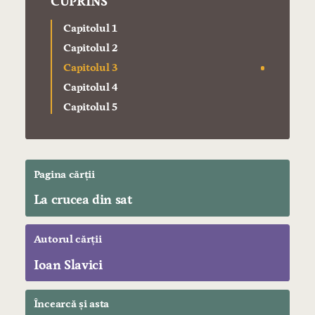
CUPRINS
Capitolul 1
Capitolul 2
Capitolul 3
Capitolul 4
Capitolul 5
Pagina cărții
La crucea din sat
Autorul cărții
Ioan Slavici
Încearcă și asta