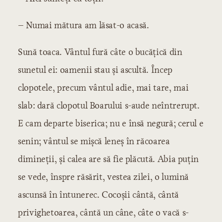
– Numai mătura am lăsat-o acasă.
Sună toaca. Vântul fură câte o bucățică din
sunetul ei: oamenii stau și ascultă. Încep
clopotele, precum vântul adie, mai tare, mai
slab: dară clopotul Boarului s-aude neîntrerupt.
E cam departe biserica; nu e însă negură; cerul e
senin; vântul se mișcă leneș în răcoarea
dimineții, și calea are să fie plăcută. Abia puțin
se vede, înspre răsărit, vestea zilei, o lumină
ascunsă în întunerec. Cocoșii cântă, cântă
privighetoarea, cântă un câne, câte o vacă s-