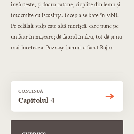
învârtește, și doauă cătane, cioplite din lemn și
întocmite cu iscusință, încep a se bate în săbii.
Pe celălalt stâlp este altă morișcă, care pune pe
un faur în mișcare; dă faurul în ileu, tot dă și nu
mai încetează. Poznașe lucruri a făcut Bujor.
CONTINUĂ
Capitolul 4