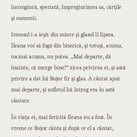
încongiură, speriată, împregiurimea sa, cărțile
și oamenii.
Irmosul i-a ieșit din minte și glasul îi lipsea.
Ileana voi să fugă din biserică, și totuși, acuma,
tocmai acuma, nu putea. „Mai departe, dă
înainte, că merge bine!” zicea privirea ei, și astă
privire a dat lui Bujor fir și glas. A cântat apoi
mai departe, și sufletul lui întreg era în astă
cântare.
În viața ei, mai fericită Ileana nu a fost. În
vreme ce Bujor cânta și după ce el a cântat,