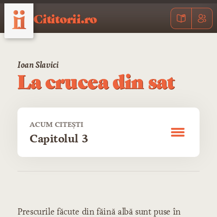
Cititorii.ro
Ioan Slavici
La crucea din sat
ACUM CITEȘTI
Capitolul 3
CUPRINS
Capitolul 1
Prescurile făcute din făină albă sunt puse în
Capitolul 2