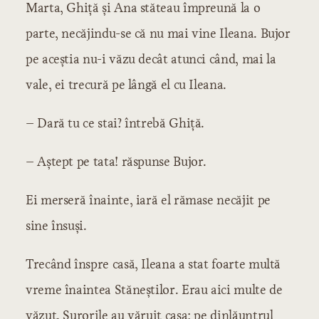
Marta, Ghiță și Ana stăteau împreună la o
parte, necăjindu-se că nu mai vine Ileana. Bujor
pe aceștia nu-i văzu decât atunci când, mai la
vale, ei trecură pe lângă el cu Ileana.
– Dară tu ce stai? întrebă Ghiță.
– Aștept pe tata! răspunse Bujor.
Ei merseră înainte, iară el rămase necăjit pe
sine însuși.
Trecând înspre casă, Ileana a stat foarte multă
vreme înaintea Stăneștilor. Erau aici multe de
văzut. Surorile au văruit casa; pe dinlăuntrul