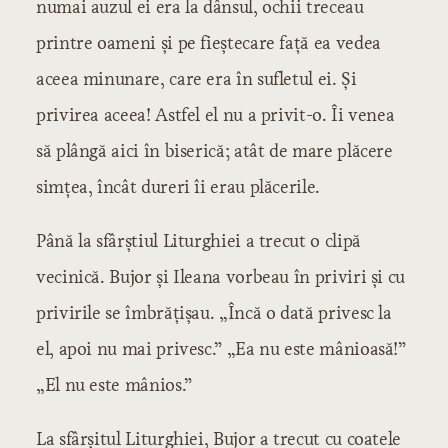
numai auzul ei era la dânsul, ochii treceau
printre oameni și pe fieștecare față ea vedea
aceea minunare, care era în sufletul ei. Și
privirea aceea! Astfel el nu a privit-o. Îi venea
să plângă aici în biserică; atât de mare plăcere
simțea, încât dureri îi erau plăcerile.
Până la sfârștiul Liturghiei a trecut o clipă
vecinică. Bujor și Ileana vorbeau în priviri și cu
privirile se îmbrățișau. „Încă o dată privesc la
el, apoi nu mai privesc.” „Ea nu este mânioasă!”
„El nu este mânios.”
La sfârșitul Liturghiei, Bujor a trecut cu coatele