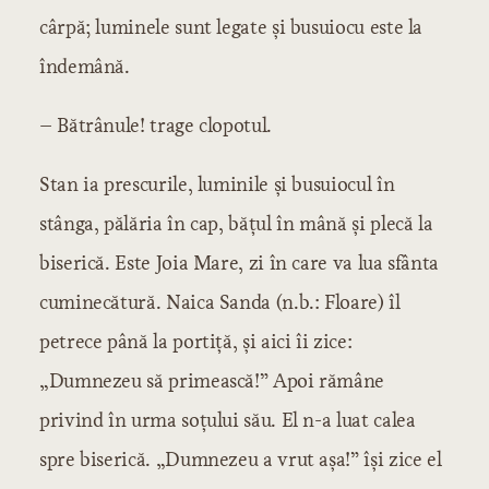
Capitolul 3
cârpă; luminele sunt legate și busuiocu este la
Capitolul 4
îndemână.
Capitolul 5
– Bătrânule! trage clopotul.
Stan ia prescurile, luminile și busuiocul în
stânga, pălăria în cap, bățul în mână și plecă la
biserică. Este Joia Mare, zi în care va lua sfânta
cuminecătură. Naica Sanda (n.b.: Floare) îl
petrece până la portiță, și aici îi zice:
„Dumnezeu să primească!” Apoi rămâne
privind în urma soțului său. El n-a luat calea
spre biserică. „Dumnezeu a vrut așa!” își zice el