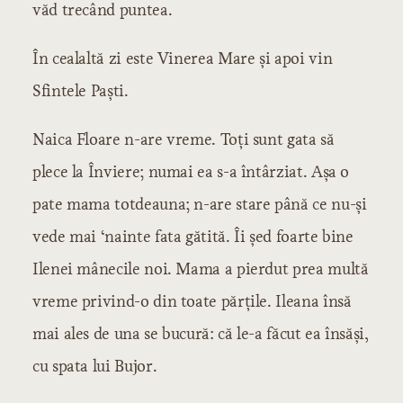
văd trecând puntea.
În cealaltă zi este Vinerea Mare și apoi vin
Sfintele Paști.
Naica Floare n-are vreme. Toți sunt gata să
plece la Înviere; numai ea s-a întârziat. Așa o
pate mama totdeauna; n-are stare până ce nu-și
vede mai ‘nainte fata gătită. Îi șed foarte bine
Ilenei mânecile noi. Mama a pierdut prea multă
vreme privind-o din toate părțile. Ileana însă
mai ales de una se bucură: că le-a făcut ea însăși,
cu spata lui Bujor.