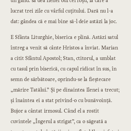
un gând: să dea Ilenei oul cel roșu, la care a
lucrat trei zile cu vârful cuțitului. Dară nu l-a
dat: gândea că e mai bine să-l deie astăzi la joc.
E Sfânta Liturghie, biserica e plină. Astăzi satul
întreg a venit să cânte Hristos a înviat. Marian
a citit Sfântul Apostol; Stan, ctitorul, a umblat
cu tasul prin biserică, cu capul ridicat în sus, în
semn de sărbătoare, oprindu-se la fieștecare
„mărire Tatălui.” Și pe dinaintea Ilenei a trecut;
și înaintea ei a stat privind-o cu bunăvoință.
Bujor a cântat irmosul. Când el a rostit
cuvintele „Îngerul a strigat”, ca o săgeată a