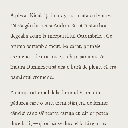
Capitolul 1: Partea întâi
A plecat Niculăiță la oraș, cu căruța cu lemne.
Capitolul 2: Partea a doua
Capitolul 3: Partea a treia
Că s’a gândit neica Andrei că tot îi stau boii
Capitolul 4: Partea a patra
degeaba acum la începutul lui Octombrie… Ce
Capitolul 5: Partea a cincea
bruma porumb a făcut, l-a cărat, prunele
Capitolul 6: Partea a șasea
asemenea; de arat nu era chip, până nu s’o
Capitolul 7: Partea a șaptea
Capitolul 8: Partea a opta
îndura Dumnezeu să dea o bură de ploae, că era
pământul cremene…
A cumpărat omul dela domnul Frim, din
pădurea care o taie, treni stânjeni de lemne:
când și când să’ncarce căruța cu cât or putea
duce boii, — și ori să se ducă el la târg ori să