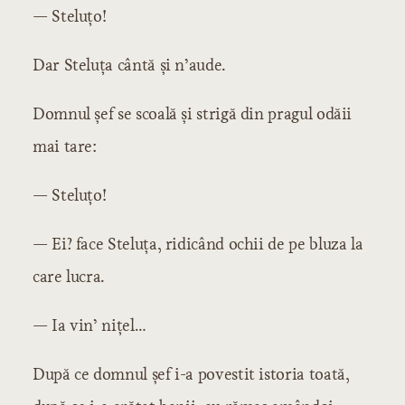
— Steluțo!
Dar Steluța cântă și n’aude.
Domnul șef se scoală și strigă din pragul odăii
mai tare:
— Steluțo!
— Ei? face Steluța, ridicând ochii de pe bluza la
care lucra.
— Ia vin’ nițel…
După ce domnul șef i-a povestit istoria toată,