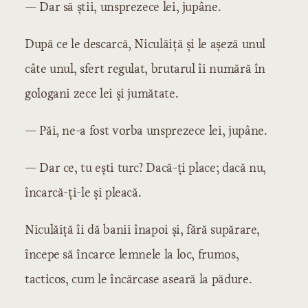
— Dar să știi, unsprezece lei, jupâne.
După ce le descarcă, Niculăiță și le așeză unul
câte unul, sfert regulat, brutarul îi numără în
gologani zece lei și jumătate.
— Păi, ne-a fost vorba unsprezece lei, jupâne.
— Dar ce, tu ești turc? Dacă-ți place; dacă nu,
încarcă-ți-le și pleacă.
Niculăiță îi dă banii înapoi și, fără supărare,
începe să încarce lemnele la loc, frumos,
tacticos, cum le încărcase aseară la pădure.