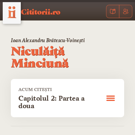
Cititorii.ro
Ioan Alexandru Brătescu-Voinești
Niculăiță
Minciună
ACUM CITEȘTI
Capitolul 2: Partea a
doua
CUPRINS