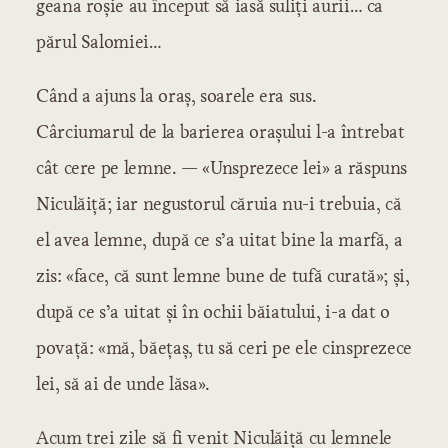
geana roșie au început să iasă suliți aurii… ca
părul Salomiei…
Când a ajuns la oraș, soarele era sus.
Cârciumarul de la barierea orașului l-a întrebat
cât cere pe lemne. — «Unsprezece lei» a răspuns
Niculăiță; iar negustorul căruia nu-i trebuia, că
el avea lemne, după ce s’a uitat bine la marfă, a
zis: «face, că sunt lemne bune de tufă curată»; și,
după ce s’a uitat și în ochii băiatului, i-a dat o
povață: «mă, băețaș, tu să ceri pe ele cinsprezece
lei, să ai de unde lăsa».
Acum trei zile să fi venit Niculăiță cu lemnele