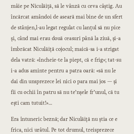
mâie pe Niculăiță, să le vânză cu ceva câștig. Au
încărcat amândoi de aseară mai bine de un sfert
de stânjen,l-au legat regulat cu lanțul să nu pice
și, când mai erau două ceasuri până la ziuă, și-a
îmbrăcat Niculăiță cojocul; maică-sa i-a strigat
dela vatră: «încheie-te la piept, că e frig»; tat-su
i-a adus aminte pentru a patra oară: «să nu le
dai din unsprezece lei nici o para mai jos — și
fii cu ochii în patru să nu te’nșele fr’unul, că tu
ești cam tutuit!»…
Era întuneric beznă; dar Niculăiță nu știa ce e
frica, nici urâtul. Pe tot drumul, treisprezece