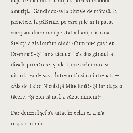
după ce i-a arătat banii, au rămas amândoi
amuțiți… Gândindu-se la bluzele de mătasă, la
jachetele, la pălăriile, pe care și le-ar fi putut
cumpăra dumneaei pe atâția bani, cucoana
Steluța a zis într’un rând: «Cum nu-i găsii eu,
Doamne?!» Și iar a tăcut și i s’a dus gândul la
ifosele primăresei și ale Irimeaschii care se
uitau la ea de sus… Într-un târziu a întrebat: —
«Ăla de-i zice Niculăiță Minciună?» Și iar după o
tăcere: «Și zici că nu l-a văzut nimeni?»
Dar domnul șef s’a uitat în ochii ei și n’a
răspuns nimic…