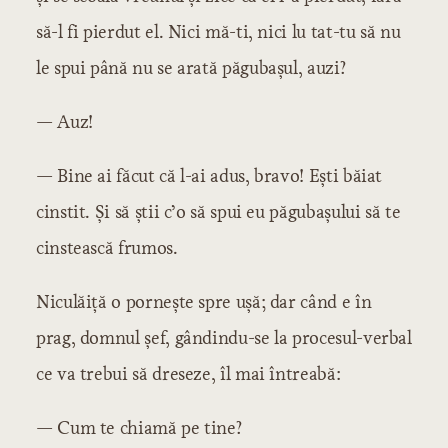
să-l fi pierdut el. Nici mă-ti, nici lu tat-tu să nu
le spui până nu se arată păgubașul, auzi?
— Auz!
— Bine ai făcut că l-ai adus, bravo! Ești băiat
cinstit. Și să știi c’o să spui eu păgubașului să te
cinstească frumos.
Niculăiță o pornește spre ușă; dar când e în
prag, domnul șef, gândindu-se la procesul-verbal
ce va trebui să dreseze, îl mai întreabă:
— Cum te chiamă pe tine?