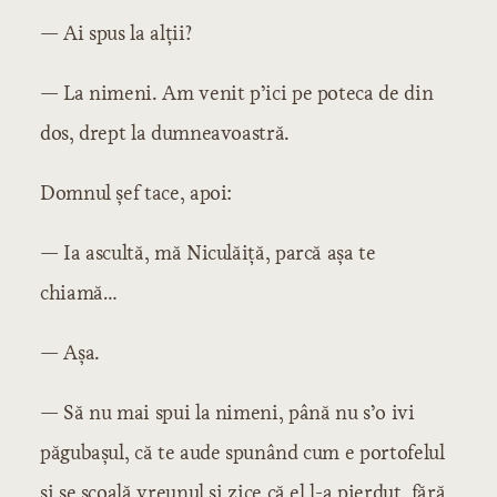
— Ai spus la alții?
— La nimeni. Am venit p’ici pe poteca de din
dos, drept la dumneavoastră.
Domnul șef tace, apoi:
— Ia ascultă, mă Niculăiță, parcă așa te
chiamă…
— Așa.
— Să nu mai spui la nimeni, până nu s’o ivi
păgubașul, că te aude spunând cum e portofelul
și se scoală vreunul și zice că el l-a pierdut, fără