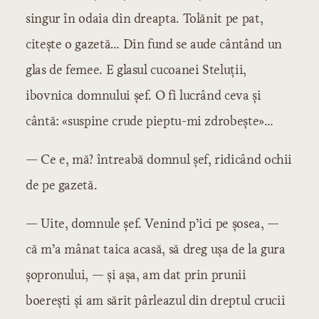
singur în odaia din dreapta. Tolănit pe pat,
citește o gazetă… Din fund se aude cântând un
glas de femee. E glasul cucoanei Steluții,
ibovnica domnului șef. O fi lucrând ceva și
cântă: «suspine crude pieptu-mi zdrobește»…
— Ce e, mă? întreabă domnul șef, ridicând ochii
de pe gazetă.
— Uite, domnule șef. Venind p’ici pe șosea, —
că m’a mânat taica acasă, să dreg ușa de la gura
șopronului, — și așa, am dat prin prunii
boerești și am sărit pârleazul din dreptul crucii