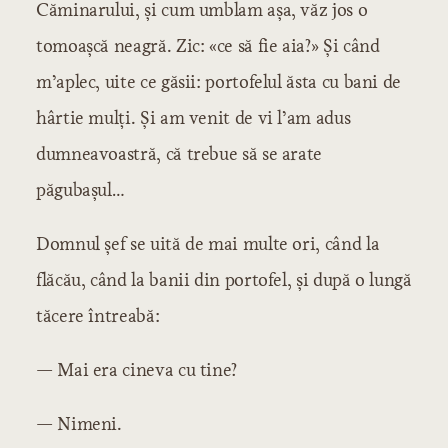
Căminarului, și cum umblam așa, văz jos o
tomoașcă neagră. Zic: «ce să fie aia?» Și când
m’aplec, uite ce găsii: portofelul ăsta cu bani de
hârtie mulți. Și am venit de vi l’am adus
dumneavoastră, că trebue să se arate
păgubașul…
Domnul șef se uită de mai multe ori, când la
flăcău, când la banii din portofel, și după o lungă
tăcere întreabă:
— Mai era cineva cu tine?
— Nimeni.