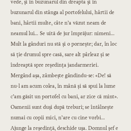
vede, și în buzunarul din dreapta și în
buzunarul din stânga al portofelului, hârtii de
bani, hârtii multe, câte n’a văzut neam de
neamul lui… Se uită de jur împrăjur: nimeni…
Mult la gânduri nu stă și o pornește; dar, în loc
să ție drumul spre casă, sare alt pârleaz și se
îndreaptă spre reședința jandarmeriei.
Mergând așa, zâmbește gândindu-se: «De! să
nu-l am acum colea, în mână și să spui la lume
c’am găsit un portofel cu bani, ar zice că mint».
Oamenii sunt duși după treburi; se întâlnește
numai cu copii mici, n’are cu cine vorbi…
Ajunge la reședință, deschide ușa. Domnul șef e