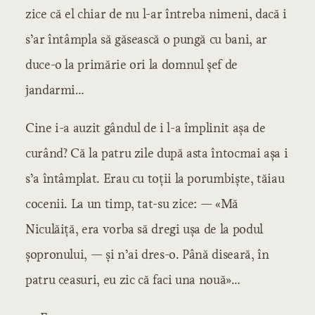
zice că el chiar de nu l-ar întreba nimeni, dacă i
s’ar întâmpla să găsească o pungă cu bani, ar
duce-o la primărie ori la domnul șef de
jandarmi…
Cine i-a auzit gândul de i l-a împlinit așa de
curând? Că la patru zile după asta întocmai așa i
s’a întâmplat. Erau cu toții la porumbiște, tăiau
cocenii. La un timp, tat-su zice: — «Mă
Niculăiță, era vorba să dregi ușa de la podul
șopronului, — și n’ai dres-o. Până diseară, în
patru ceasuri, eu zic că faci una nouă»…