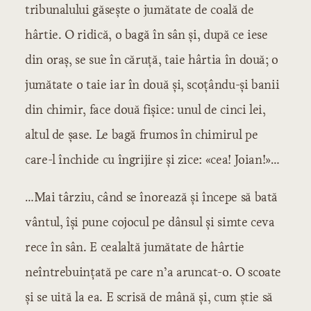
tribunalului găsește o jumătate de coală de
hârtie. O ridică, o bagă în sân și, după ce iese
din oraș, se sue în căruță, taie hârtia în două; o
jumătate o taie iar în două și, scoțându-și banii
din chimir, face două fișice: unul de cinci lei,
altul de șase. Le bagă frumos în chimirul pe
care-l închide cu îngrijire și zice: «cea! Joian!»…
…Mai târziu, când se înorează și începe să bată
vântul, își pune cojocul pe dânsul și simte ceva
rece în sân. E cealaltă jumătate de hârtie
neîntrebuințată pe care n’a aruncat-o. O scoate
și se uită la ea. E scrisă de mână și, cum știe să