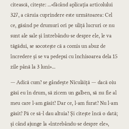
citească, citește: …«făcând aplicația articolului
327, a căruia cuprindere este următoarea: Cel
ce, găsind pe drumuri ori pe uliță lucruri ce nu
sunt ale sale și întrebându-se despre ele, le va
tăgădui, se socotește că a comis un abuz de
încredere și se va pedepsi cu închisoarea dela 15
zile până la 3 luni»…
— Adică cum? se gândește Niculăiță — dacă oiu
găsi eu în drum, să zicem un galben, să nu fie al
meu care l-am găsit? Dar ce, l-am furat? Nu l-am
găsit? Pă ce să-l dau altuia? Și citește încă o dată;
și când ajunge la «întrebându-se despre ele»,