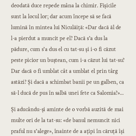
deodată duce repede mâna la chimir. Fișicile
sunt la locul lor; dar acum începe să se facă
lumină în mintea lui Niculăiță: «Dar dacă ăl de
l-a pierdut a muncit pe el? Dacă s’a dus la
pădure, cum s’a dus el cu tat-su și i-o fi căzut
peste picior un buștean, cum i-a căzut lui tat-su?
Dar dacă o fi umblat cât a umblat el prin târg
astăzi? Și dacă a schimbat banii pe un galben, ca
să-l ducă de pus în salbă unei fete ca Salomia?»…
Și aducându-și aminte de o vorbă auzită de mai
multe ori de la tat-su: «de banul nemuncit nici
praful nu s’alege», înainte de a ațipi în căruță își