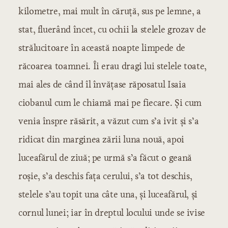
kilometre, mai mult în căruță, sus pe lemne, a
stat, fluerând încet, cu ochii la stelele grozav de
strălucitoare în această noapte limpede de
răcoarea toamnei. Îi erau dragi lui stelele toate,
mai ales de când îl învățase răposatul Isaia
ciobanul cum le chiamă mai pe fiecare. Și cum
venia înspre răsărit, a văzut cum s’a ivit și s’a
ridicat din marginea zării luna nouă, apoi
luceafărul de ziuă; pe urmă s’a făcut o geană
roșie, s’a deschis fața cerului, s’a tot deschis,
stelele s’au topit una câte una, și luceafărul, și
cornul lunei; iar în dreptul locului unde se ivise