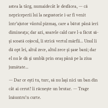
astea la târg, numaidecât le desfăcea, — că
nepriceperii lui la negustorie i-ar fi venit
într’ajutor vântul pizmaș, care a bătut până ieri
dimineața; dar azi, soarele cald care l-a făcut să-
și scoată cojocul, îi strică vertul mărfii… Unul îi
dă opt lei, altul zece, altul zece și șase bani; dar
el nu le dă și umblă prin oraș până pe la ziua
jumătate…
— Dar ce ești tu, turc, să nu lași nici un ban din
cât ai cerut? îi răcnește un brutar. — Trage
înăuntru’n curte.