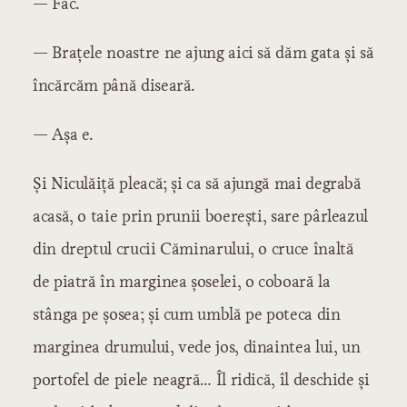
— Fac.
— Brațele noastre ne ajung aici să dăm gata și să
încărcăm până diseară.
— Așa e.
Și Niculăiță pleacă; și ca să ajungă mai degrabă
acasă, o taie prin prunii boerești, sare pârleazul
din dreptul crucii Căminarului, o cruce înaltă
de piatră în marginea șoselei, o coboară la
stânga pe șosea; și cum umblă pe poteca din
marginea drumului, vede jos, dinaintea lui, un
portofel de piele neagră… Îl ridică, îl deschide și