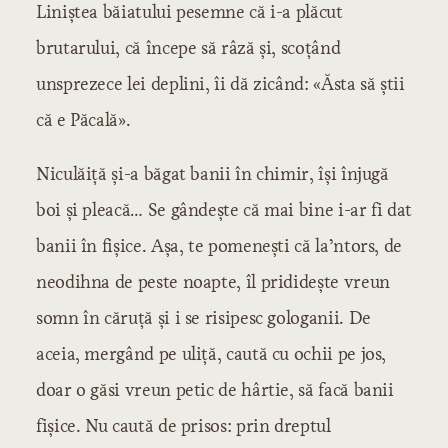
Liniștea băiatului pesemne că i-a plăcut
brutarului, că începe să râză și, scoțând
unsprezece lei deplini, îi dă zicând: «Ăsta să știi
că e Păcală».
Niculăiță și-a băgat banii în chimir, își înjugă
boi și pleacă… Se gândește că mai bine i-ar fi dat
banii în fișice. Așa, te pomenești că la’ntors, de
neodihna de peste noapte, îl prididește vreun
somn în căruță și i se risipesc gologanii. De
aceia, mergând pe uliță, caută cu ochii pe jos,
doar o găsi vreun petic de hârtie, să facă banii
fișice. Nu caută de prisos: prin dreptul