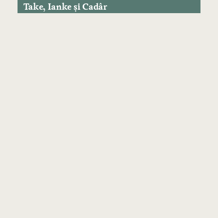
Take, Ianke și Cadâr
Ion Luca Caragiale
O scrisoare pierdută
PAGINI PRINCIPALE
Acasa
Cărți
Autori
Contact
CLASIFICĂRI DE CĂRȚI
Dificultate
Forme
Vârstă
Locații
Specii
Curente
Teme