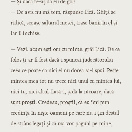
— Și dacă te-aș da eu de gol?
— De asta nu mă tem, răspunse Lică. Ghiță se
ridică, scoase saltarul mesei, trase banii în el și
iar îl închise.
— Vezi, acum ești om cu minte, grăi Lică. De ce
folos ți-ar fi fost dacă-i spuneai judecătorului
ceea ce poate că nici el nu dorea să-i spui. Peste
mintea mea tot nu trece nici unul cu mintea lui,
nici tu, nici altul. Lasă-i, șadă la răcoare, dacă
sunt proști. Credeau, proștii, că eu îmi pun
credința în niște oameni pe care nu-i țin destul
de strâns legați și că mă vor păgubi pe mine,