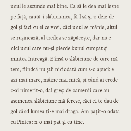
unul le ascunde mai bine. Ca să le dea mai lesne
pe față, caută-i slăbiciunea, fă-l să și-o deie de
gol și faci cu el ce vrei, căci unul se mânie, altul
se rușinează, al treilea se zăpăcește, dar nu e
nici unul care nu-și pierde bunul cumpăt și
mintea întreagă. E însă o slăbiciune de care mă
tem, fiindcă nu știi niciodată cum s-o apuci; e
azi mai mare, mâine mai mică, și când ai crede
c-ai nimerit-o, dai greș: de oamenii care au
asemenea slăbiciune mă feresc, căci ei te dau de
gol când lumea ți-e mai dragă. Am pățit-o odată
cu Pintea: n-o mai pat și cu tine.