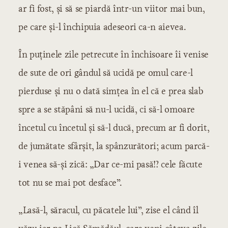
ar fi fost, și să se piardă într-un viitor mai bun,
pe care și-l închipuia adeseori ca-n aievea.
În puținele zile petrecute în închisoare îi venise
de sute de ori gândul să ucidă pe omul care-l
pierduse și nu o dată simțea în el că e prea slab
spre a se stăpâni să nu-l ucidă, ci să-l omoare
încetul cu încetul și să-l ducă, precum ar fi dorit,
de jumătate sfârșit, la spânzurători; acum parcă-
i venea să-și zică: „Dar ce-mi pasă!? cele făcute
tot nu se mai pot desface”.
„Lasă-l, săracul, cu păcatele lui”, zise el când îl