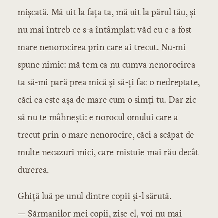
Capitolul 3
mișcată. Mă uit la fața ta, mă uit la părul tău, și
Capitolul 4
nu mai întreb ce s-a întâmplat: văd eu c-a fost
Capitolul 5
mare nenorocirea prin care ai trecut. Nu-mi
Capitolul 6
spune nimic: mă tem ca nu cumva nenorocirea
Capitolul 7
Capitolul 8
ta să-mi pară prea mică și să-ți fac o nedreptate,
Capitolul 9
căci ea este așa de mare cum o simți tu. Dar zic
Capitolul 10
să nu te mâhnești: e norocul omului care a
Capitolul 11
Capitolul 12
trecut prin o mare nenorocire, căci a scăpat de
Capitolul 13
multe necazuri mici, care mistuie mai rău decât
Capitolul 14
durerea.
Capitolul 15
Capitolul 16
Ghiță luă pe unul dintre copii și-l sărută.
Capitolul 17
— Sărmanilor mei copii, zise el, voi nu mai