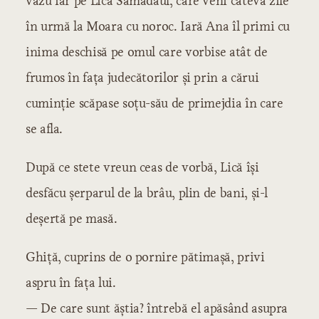
văzu iar pe Lică Sămădăul, care veni câteva zile
în urmă la Moara cu noroc. Iară Ana îl primi cu
inima deschisă pe omul care vorbise atât de
frumos în fața judecătorilor și prin a cărui
cuminție scăpase soțu-său de primejdia în care
se afla.
După ce stete vreun ceas de vorbă, Lică își
desfăcu șerparul de la brâu, plin de bani, și-l
deșertă pe masă.
Ghiță, cuprins de o pornire pătimașă, privi
aspru în fața lui.
— De care sunt ăștia? întrebă el apăsând asupra