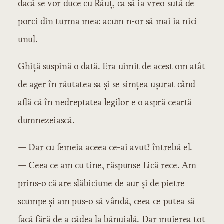
dacă se vor duce cu Răuț, ca să ia vreo sută de
porci din turma mea: acum n-or să mai ia nici
unul.
Ghiță suspină o dată. Era uimit de acest om atât
de ager în răutatea sa și se simțea ușurat când
află că în nedreptatea legilor e o aspră ceartă
dumnezeiască.
— Dar cu femeia aceea ce-ai avut? întrebă el.
— Ceea ce am cu tine, răspunse Lică rece. Am
prins-o că are slăbiciune de aur și de pietre
scumpe și am pus-o să vândă, ceea ce putea să
facă fără de a cădea la bănuială. Dar muierea tot