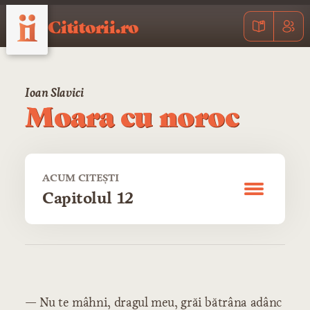
Cititorii.ro
Ioan Slavici
Moara cu noroc
ACUM CITEȘTI
Capitolul 12
CUPRINS
Capitolul 1
— Nu te mâhni, dragul meu, grăi bătrâna adânc
Capitolul 2