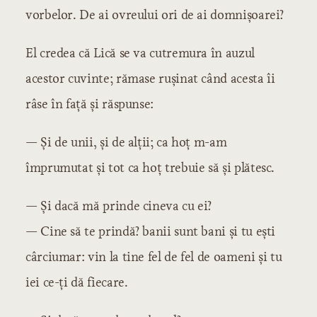
vorbelor. De ai ovreului ori de ai domnișoarei?
El credea că Lică se va cutremura în auzul
acestor cuvinte; rămase rușinat când acesta îi
râse în față și răspunse:
— Și de unii, și de alții; ca hoț m-am
împrumutat și tot ca hoț trebuie să și plătesc.
— Și dacă mă prinde cineva cu ei?
— Cine să te prindă? banii sunt bani și tu ești
cârciumar: vin la tine fel de fel de oameni și tu
iei ce-ți dă fiecare.