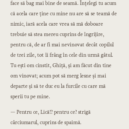
face să bag mai bine de seamă. Înțelegi tu acum
că acela care ține cu mine nu are să se teamă de
nimic, iară acela care vrea să mă doboare
trebuie să stea mereu cuprins de îngrijire,
pentru că, de ar fi mai nevinovat decât copilul
de trei zile, tot îi frâng în cele din urmă gâtul.
Tu ești om cinstit, Ghiță, și am făcut din tine
om vinovat; acum pot să merg lesne și mai
departe și să te duc eu la furcile cu care mă
sperii tu pe mine.
— Pentru ce, Lică!? pentru ce? strigă
cârciumarul, cuprins de spaimă.