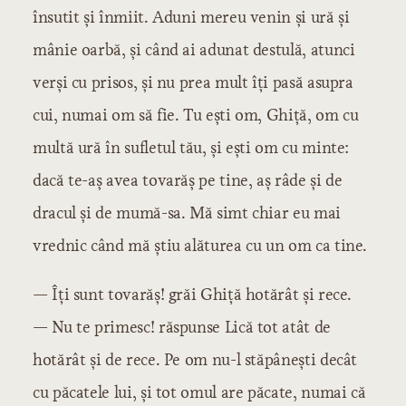
însutit și înmiit. Aduni mereu venin și ură și
mânie oarbă, și când ai adunat destulă, atunci
verși cu prisos, și nu prea mult îți pasă asupra
cui, numai om să fie. Tu ești om, Ghiță, om cu
multă ură în sufletul tău, și ești om cu minte:
dacă te-aș avea tovarăș pe tine, aș râde și de
dracul și de mumă-sa. Mă simt chiar eu mai
vrednic când mă știu alăturea cu un om ca tine.
— Îți sunt tovarăș! grăi Ghiță hotărât și rece.
— Nu te primesc! răspunse Lică tot atât de
hotărât și de rece. Pe om nu-l stăpânești decât
cu păcatele lui, și tot omul are păcate, numai că