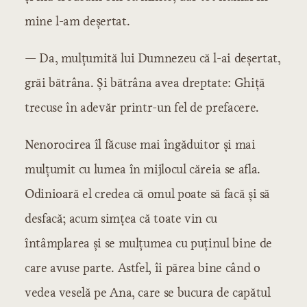
mine l-am deșertat.
— Da, mulțumită lui Dumnezeu că l-ai deșertat,
grăi bătrâna. Și bătrâna avea dreptate: Ghiță
trecuse în adevăr printr-un fel de prefacere.
Nenorocirea îl făcuse mai îngăduitor și mai
mulțumit cu lumea în mijlocul căreia se afla.
Odinioară el credea că omul poate să facă și să
desfacă; acum simțea că toate vin cu
întâmplarea și se mulțumea cu puținul bine de
care avuse parte. Astfel, îi părea bine când o
vedea veselă pe Ana, care se bucura de capătul