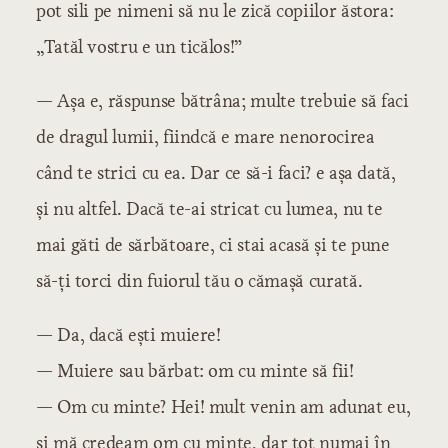
pot sili pe nimeni să nu le zică copiilor ăstora:
„Tatăl vostru e un ticălos!”
— Așa e, răspunse bătrâna; multe trebuie să faci
de dragul lumii, fiindcă e mare nenorocirea
când te strici cu ea. Dar ce să-i faci? e așa dată,
și nu altfel. Dacă te-ai stricat cu lumea, nu te
mai găti de sărbătoare, ci stai acasă și te pune
să-ți torci din fuiorul tău o cămașă curată.
— Da, dacă ești muiere!
— Muiere sau bărbat: om cu minte să fii!
— Om cu minte? Hei! mult venin am adunat eu,
și mă credeam om cu minte, dar tot numai în