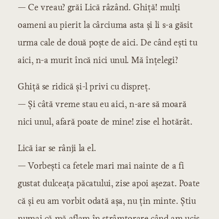
— Ce vreau? grăi Lică râzând. Ghiță! mulți
oameni au pierit la cârciuma asta și li s-a găsit
urma cale de două poște de aici. De când ești tu
aici, n-a murit încă nici unul. Mă înțelegi?
Ghiță se ridică și-l privi cu dispreț.
— Și câtă vreme stau eu aici, n-are să moară
nici unul, afară poate de mine! zise el hotărât.
Lică iar se rânji la el.
— Vorbești ca fetele mari mai nainte de a fi
gustat dulceața păcatului, zise apoi așezat. Poate
că și eu am vorbit odată așa, nu țin minte. Știu
numai că mă aflam în strâmtorare când am ucis