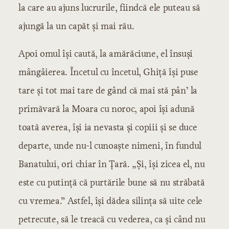
la care au ajuns lucrurile, fiindcă ele puteau să
ajungă la un capăt și mai rău.
Apoi omul își caută, la amărăciune, el însuși
mângâierea. Încetul cu încetul, Ghiță își puse
tare și tot mai tare de gând că mai stă pân’ la
primăvară la Moara cu noroc, apoi își adună
toată averea, își ia nevasta și copiii și se duce
departe, unde nu-l cunoaște nimeni, în fundul
Banatului, ori chiar în Țară. „Și, își zicea el, nu
este cu putință că purtările bune să nu străbată
cu vremea.” Astfel, își dădea silința să uite cele
petrecute, să le treacă cu vederea, ca și când nu