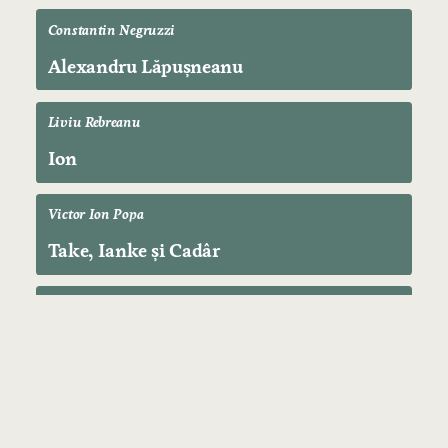
Constantin Negruzzi
Alexandru Lăpușneanu
Liviu Rebreanu
Ion
Victor Ion Popa
Take, Ianke și Cadâr
Ion Luca Caragiale
O scrisoare pierdută