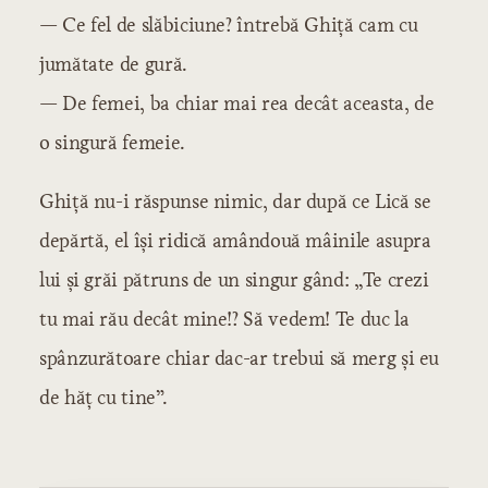
— Ce fel de slăbiciune? întrebă Ghiță cam cu
jumătate de gură.
— De femei, ba chiar mai rea decât aceasta, de
o singură femeie.
Ghiță nu-i răspunse nimic, dar după ce Lică se
depărtă, el își ridică amândouă mâinile asupra
lui și grăi pătruns de un singur gând: „Te crezi
tu mai rău decât mine!? Să vedem! Te duc la
spânzurătoare chiar dac-ar trebui să merg și eu
de hăț cu tine”.