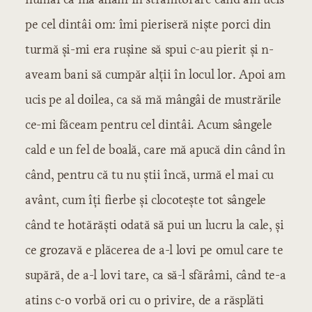
pe cel dintâi om: îmi pieriseră niște porci din
turmă și-mi era rușine să spui c-au pierit și n-
aveam bani să cumpăr alții în locul lor. Apoi am
ucis pe al doilea, ca să mă mângâi de mustrările
ce-mi făceam pentru cel dintâi. Acum sângele
cald e un fel de boală, care mă apucă din când în
când, pentru că tu nu știi încă, urmă el mai cu
avânt, cum îți fierbe și clocotește tot sângele
când te hotărăști odată să pui un lucru la cale, și
ce grozavă e plăcerea de a-l lovi pe omul care te
supără, de a-l lovi tare, ca să-l sfărâmi, când te-a
atins c-o vorbă ori cu o privire, de a răsplăti