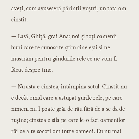
aveți, cum avuseseră părinții voștri, un tată om
cinstit.
— Lasă, Ghiță, grăi Ana; noi și toți oamenii
buni care te cunosc te știm cine ești și ne
mustrăm pentru gândurile rele ce ne vom fi
făcut despre tine.
— Nu asta e cinstea, întâmpină soțul. Cinstit nu
e decât omul care a astupat gurile rele, pe care
nimeni nu-l poate grăi de rău fără de a se da de
rușine; cinstea e sila pe care le-o faci oamenilor
răi de a te socoti om între oameni. Eu nu mai