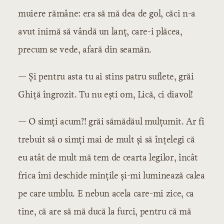
muiere rămâne: era să mă dea de gol, căci n-a
avut inimă să vândă un lanț, care-i plăcea,
precum se vede, afară din seamăn.
— Și pentru asta tu ai stins patru suflete, grăi
Ghiță îngrozit. Tu nu ești om, Lică, ci diavol!
— O simți acum?! grăi sămădăul mulțumit. Ar fi
trebuit să o simți mai de mult și să înțelegi că
eu atât de mult mă tem de cearta legilor, încât
frica îmi deschide mințile și-mi luminează calea
pe care umblu. E nebun acela care-mi zice, ca
tine, că are să mă ducă la furci, pentru că mă