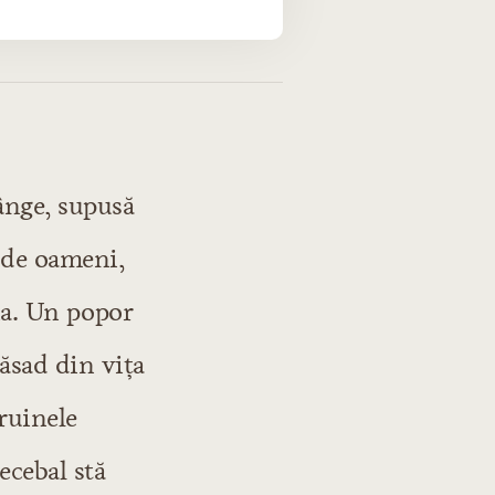
sânge, supusă
e de oameni,
ria. Un popor
ăsad din vița
ruinele
ecebal stă