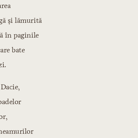
area
gă și lămurită
ă în paginile
care bate
i.
 Dacie,
roadelor
or,
 neamurilor