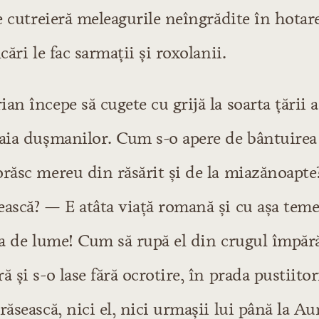
ce cutreieră meleagurile neîngrădite în hota
cări le fac sarmații și roxolanii.
an începe să cugete cu grijă la soarta țării a
taia dușmanilor. Cum s-o apere de bântuirea
răsc mereu din răsărit și de la miazănoapte?
ască? — E atâta viață romană și cu așa teme
la de lume! Cum să rupă el din crugul împără
 și s-o lase fără ocrotire, în prada pustiitor
răsească, nici el, nici urmașii lui până la Au