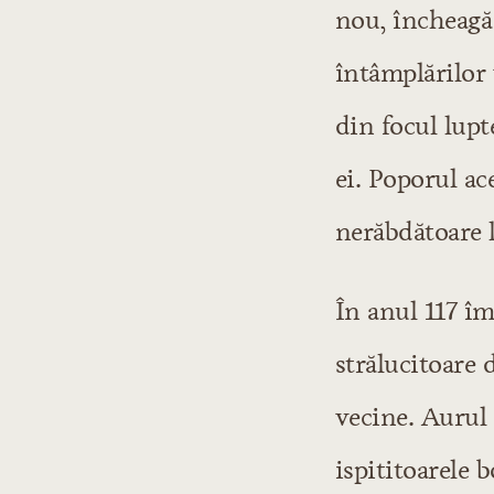
nou, încheagă 
întâmplărilor 
din focul lupt
ei. Poporul ac
nerăbdătoare l
În anul 117 îm
strălucitoare 
vecine. Aurul 
ispititoarele 