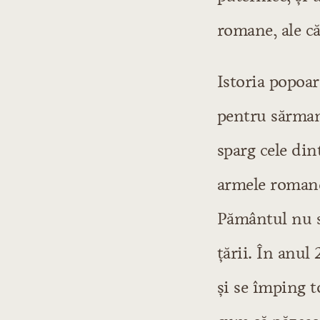
romane, ale că
Istoria popoar
pentru sărmana
sparg cele din
armele romane,
Pământul nu se
țării. În anul
și se împing t