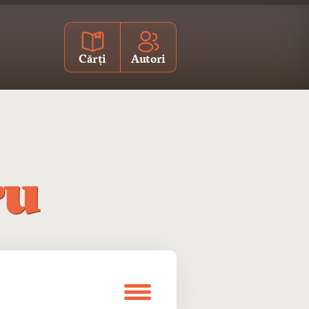
Cărți
Autori
ru