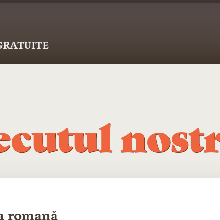
 GRATUITE
ecutul nost
ia romană