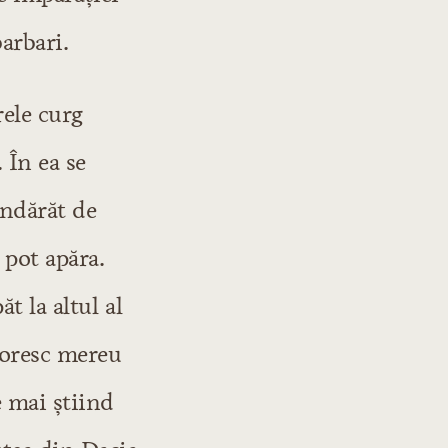
arbari.
rele curg
 În ea se
îndărăt de
 pot apăra.
t la altul al
sporesc mereu
e mai știind