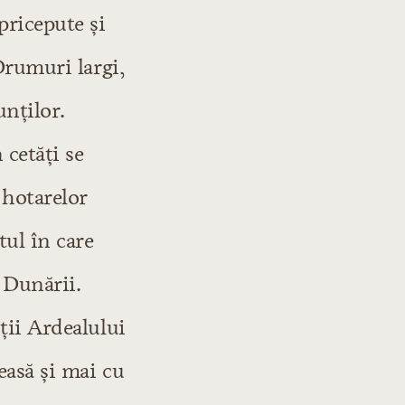
pricepute și
Drumuri largi,
unților.
 cetăți se
 hotarelor
ul în care
 Dunării.
ții Ardealului
easă și mai cu