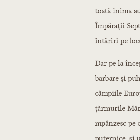
toată inima au
Împărații Sep
întăriri pe lo
Dar pe la înce
barbare și pu
câmpiile Europ
țărmurile Mări
mpânzesc pe co
puternice, și 