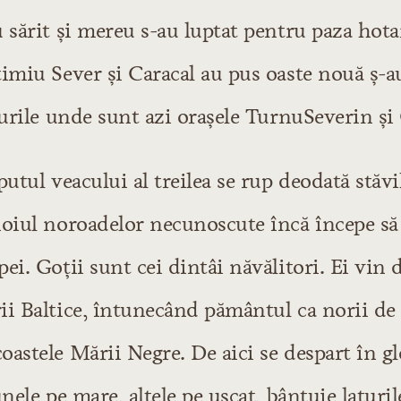
 sărit și mereu s-au luptat pentru paza hotar
timiu Sever și Caracal au pus oaste nouă ș-a
curile unde sunt azi orașele TurnuSeverin și 
putul veacului al treilea se rup deodată stăvi
hoiul noroadelor necunoscute încă începe să
ei. Goții sunt cei dintâi năvălitori. Ei vin 
i Baltice, întunecând pământul ca norii de l
astele Mării Negre. De aici se despart în gl
unele pe mare, altele pe uscat, bântuie laturi