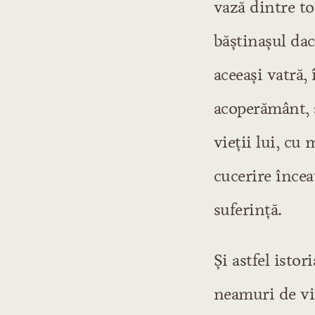
vază dintre to
băștinașul dac
aceeași vatră, 
acoperământ, ș
vieții lui, cu
cucerire înceat
suferință.
Și astfel isto
neamuri de vit