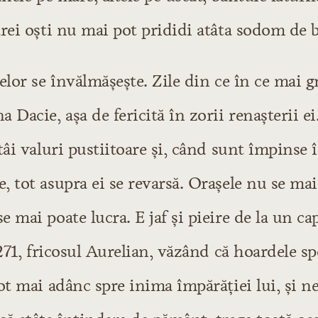
rei oști nu mai pot prididi atâta sodom de b
elor se învălmășește. Zile din ce în ce mai g
 Dacie, așa de fericită în zorii renașterii ei.
tâi valuri pustiitoare și, când sunt împinse 
 tot asupra ei se revarsă. Orașele nu se mai
 mai poate lucra. E jaf și pieire de la un capă
 271, fricosul Aurelian, văzând că hoardele 
ot mai adânc spre inima împărăției lui, și n