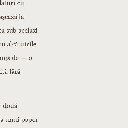
lături cu
așează la
ea sub același
u alcătuirile
 limpede — o
ită fără
or două
ura unui popor