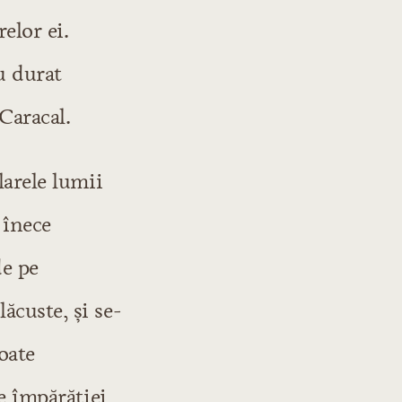
elor ei.
u durat
Caracal.
larele lumii
 înece
de pe
ăcuste, și se-
oate
le împărăției