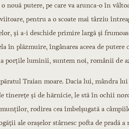
o nouă putere, pe care va arunca-o în vâlto
viitoare, pentru a o scoate mai târziu întrea
elor, și a-i deschide primire largă și frumoas
ela în plăzmuire, îngânarea aceea de putere 
a porțile luminii, suntem noi, românii de az
păratul Traian moare. Dacia lui, mândra lui
de tinerețe și de hărnicie, le stă în ochii no
munților, rodirea cea îmbelșugată a câmpiil
bogății ale orașelor stârnesc pofta de pradă a