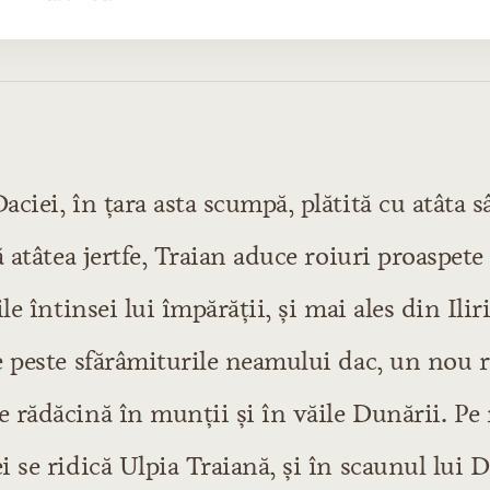
recutului
ciei, în țara asta scumpă, plătită cu atâta 
i
raian. Luptele lor
ă atâtea jertfe, Traian aduce roiuri proaspet
ană
ile întinsei lui împărății, și mai ales din Ili
năvălirilor
 Carpaților
e peste sfărâmiturile neamului dac, un nou r
neamului românesc
 rădăcină în munții și în văile Dunării. Pe 
a principatelor
Basaraba
 se ridică Ulpia Traiană, și în scaunul lui D
va, Alexandru cel Bun