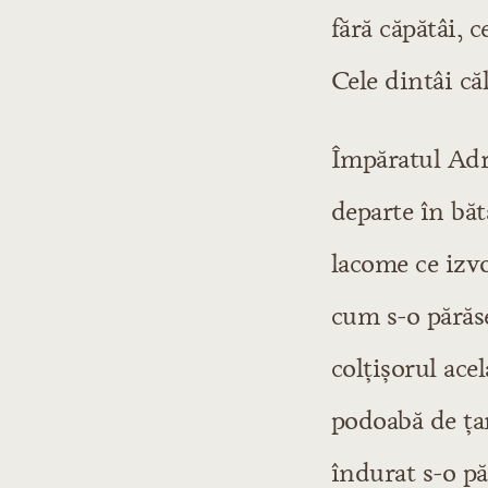
fără căpătâi, 
Cele dintâi căl
Împăratul Adri
departe în bă
lacome ce izvo
cum s-o părăse
colțișorul ace
podoabă de țară
îndurat s-o pă