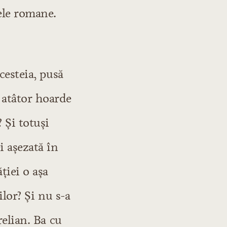
rele romane.
cesteia, pusă
 atâtor hoarde
 Și totuși
i așezată în
ției o așa
ilor? Și nu s-a
relian. Ba cu