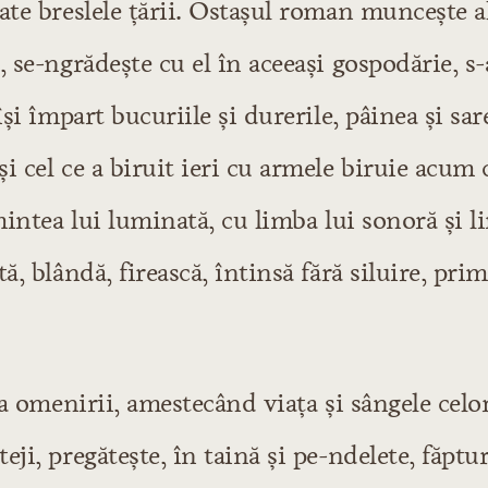
ate breslele țării. Ostașul roman muncește a
, se-ngrădește cu el în aceeași gospodărie, s-
își împart bucuriile și durerile, pâinea și sar
i cel ce a biruit ieri cu armele biruie acum c
 mintea lui luminată, cu limba lui sonoră și
ă, blândă, firească, întinsă fără siluire, prim
ria omenirii, amestecând viața și sângele cel
eji, pregătește, în taină și pe-ndelete, făpt