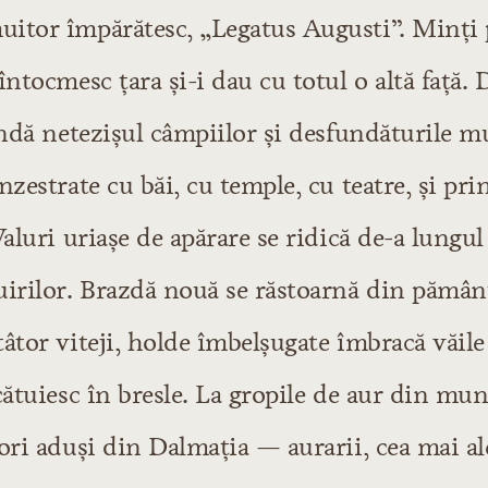
itor împărătesc, „Legatus Augusti”. Minți 
nia, Mircea cel Mare
ui Mircea, Vlad Țepeș
întocmesc țara și-i dau cu totul o altă față. 
lui Alexandru cel Bun
indă netezișul câmpiilor și desfundăturile m
l Mare
a 1494–1593
nzestrate cu băi, cu temple, cu teatre, și prin
sub urmașii lui Ștefan cel Mare
Valuri uriașe de apărare se ridică de-a lungul
teazul
uirilor. Brazdă nouă se răstoarnă din pământ
mâne în veacul al XVII-lea
ioți
âtor viteji, holde îmbelșugate îmbracă văile
mântuirii
cătuiesc în bresle. La gropile de aur din mun
ori aduși din Dalmația — aurarii, cea mai al