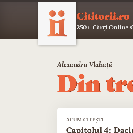
Cititorii.ro
250+ Cărți Online
Alexandru Vlahuță
Din tr
ACUM CITEȘTI
Capitolul 4: Dac