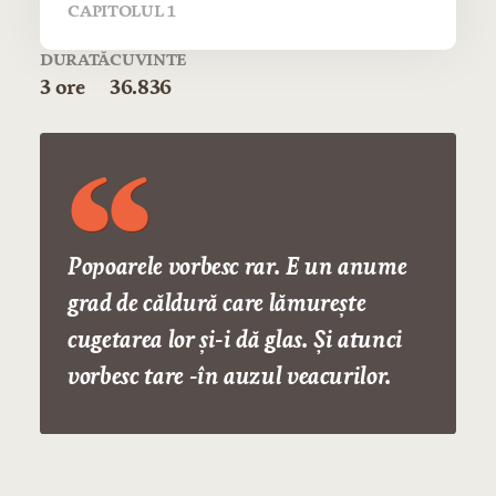
CAPITOLUL 1
DURATĂ
CUVINTE
3 ore
36.836
Popoarele vorbesc rar. E un anume
grad de căldură care lămurește
cugetarea lor și-i dă glas. Și atunci
vorbesc tare -în auzul veacurilor.