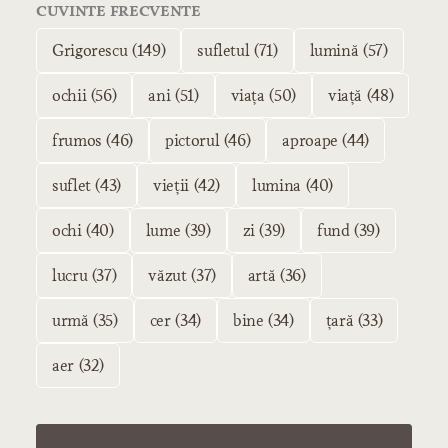
CUVINTE FRECVENTE
Grigorescu (149)
sufletul (71)
lumină (57)
ochii (56)
ani (51)
viața (50)
viață (48)
frumos (46)
pictorul (46)
aproape (44)
suflet (43)
vieții (42)
lumina (40)
ochi (40)
lume (39)
zi (39)
fund (39)
lucru (37)
văzut (37)
artă (36)
urmă (35)
cer (34)
bine (34)
țară (33)
aer (32)