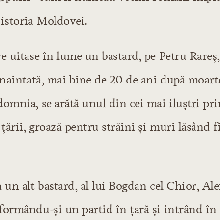
 istoria Moldovei.
e uitase în lume un bastard, pe Petru Rareş, 
înaintată, mai bine de 20 de ani după moart
omnia, se arătă unul din cei mai iluştri pr
 ţării, groază pentru străini şi muri lăsând fi
 un alt bastard, al lui Bogdan cel Chior, A
formându-şi un partid în ţară şi intrând în