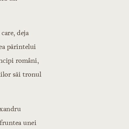
care, deja
ea părintelui
incipi români,
ilor săi tronul
lexandru
 fruntea unei