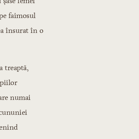
u şase femei
 pe faimosul
a însurat în o
 treaptă,
piilor
rare numai
 cununiei
venind