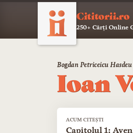
Cititorii.ro
250+ Cărți Online
Bogdan Petriceicu Hasdeu
Ioan V
ACUM CITEȘTI
Capitolul 1: Aven