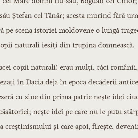
n cel Mare domni fiu-său, Bogdan cel Chior
-său Ştefan cel Tânăr; acesta murind fără urm
că pe scena istoriei moldovene o lungă trage
 copii naturali ieşiţi din trupina domnească.
acei copii naturali! erau mulţi, căci românii
aşezaţi în Dacia deja în epoca decăderii antic
eră cu sine din prima patrie neşte idei ciu
ăsătoriei; neşte idei pe care nu le putu stârp
 creştinismului şi care apoi, fireşte, deveni