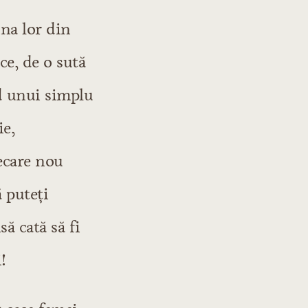
ina lor din
ce, de o sută
d unui simplu
ie,
ecare nou
ă puteţi
ă cată să fi
!