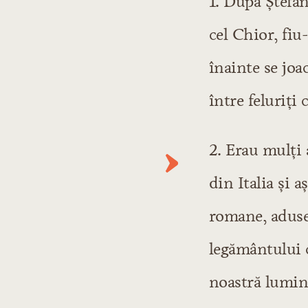
1. După Ştefa
cel Chior, fiu
înainte se joa
între feluriţi
2. Erau mulţi 
din Italia şi 
romane, aduses
legământului c
noastră lumina