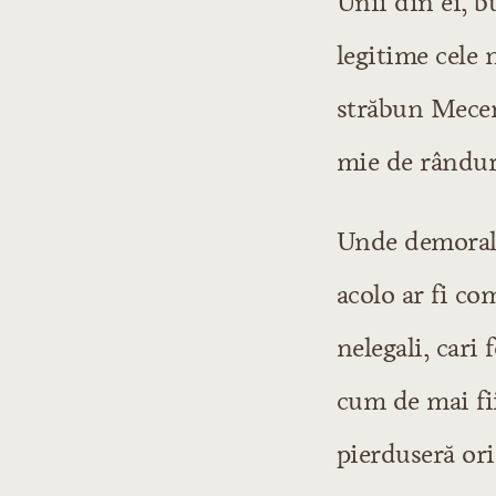
Unii din ei, b
legitime cele
străbun Mecena
mie de rândur
Unde demorali
acolo ar fi co
nelegali, cari
cum de mai fi
pierduseră ori