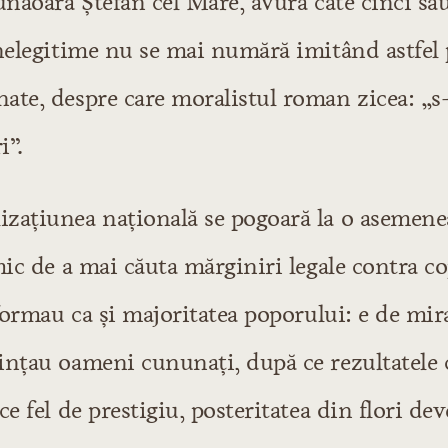
unăoară Ştefan cel Mare, avură câte cinci sa
 nelegitime nu se mai numără imitând astfel
te, despre care moralistul roman zicea: „s-
i”.
zaţiunea naţională se pogoară la o asemenea
mic de a mai căuta mărginiri legale contra co
 formau ca şi majoritatea poporului: e de mi
inţau oameni cununaţi, după ce rezultatele
ce fel de prestigiu, posteritatea din flori de