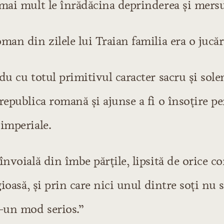
 mai mult le înrădăcina deprinderea şi mersu
man din zilele lui Traian familia era o jucăr
du cu totul primitivul caracter sacru şi sole
republica romană şi ajunse a fi o însoţire pe
imperiale.
învoială din îmbe părţile, lipsită de orice c
igioasă, şi prin care nici unul dintre soţi nu 
r-un mod serios.”