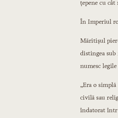
ţepene cu cât
În Imperiul ro
Măritişul pier
distingea sub 
numesc legile 
„Era o simplă 
civilă sau rel
îndatorat înt