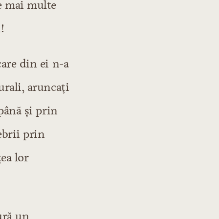
le mai multe
!
care din ei n-a
urali, aruncaţi
 până şi prin
ebrii prin
ea lor
ură un