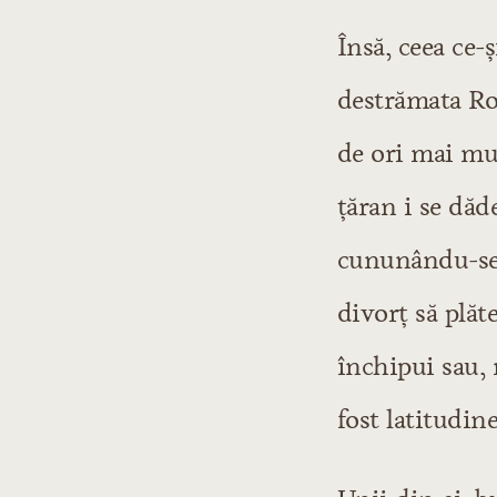
Însă, ceea ce-
destrămata Rom
de ori mai mu
ţăran i se dăd
cununându-se 
divorţ să plăt
închipui sau, 
fost latitudin