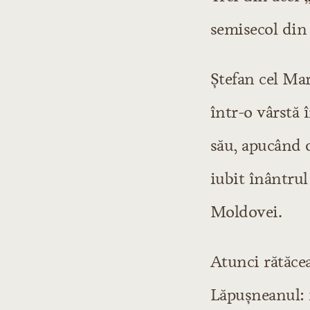
semisecol din
Ştefan cel Mar
într-o vârstă 
său, apucând d
iubit înântrul
Moldovei.
Atunci rătăcea
Lăpuşneanul: 