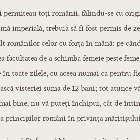
şi permiteau toţi românii, fălindu-se cu orig
ă imperială, trebuia să fi fost permis de ze
lt românilor celor cu forţa în mână: pe cân
ea facultatea de a schimba femeie peste feme
în toate zilele, cu aceea numai ca pentru fi
ească visteriei suma de 12 bani; tot atunce v
mai bine, nu vă puteţi închipui, cât de întins
ea principilor români în privinţa măritişului