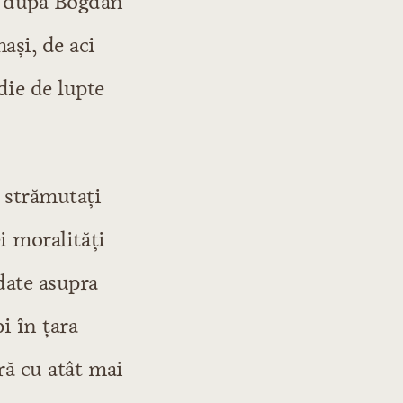
; după Bogdan
aşi, de aci
die de lupte
, strămutaţi
ei moralităţi
date asupra
i în ţara
ră cu atât mai