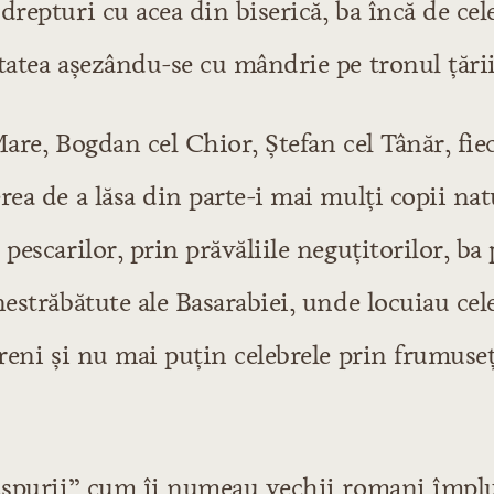
drepturi cu acea din biserică, ba încă de ce
tatea aşezându-se cu mândrie pe tronul ţării
Mare, Bogdan cel Chior, Ştefan cel Tânăr, fie
rea de a lăsa din parte-i mai mulţi copii nat
 pescarilor, prin prăvăliile neguţitorilor, ba
nestrăbătute ale Basarabiei, unde locuiau cel
dreni şi nu mai puţin celebrele prin frumuseţ
 „spurii” cum îi numeau vechii romani împl