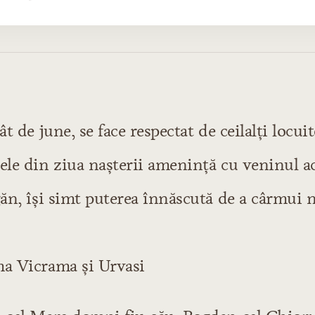
ne
ât de june, se face respectat de ceilalţi locuit
ele din ziua naşterii ameninţă cu veninul ac
rul
găn, îşi simt puterea înnăscută de a cârmui
ma Vicrama şi Urvasi