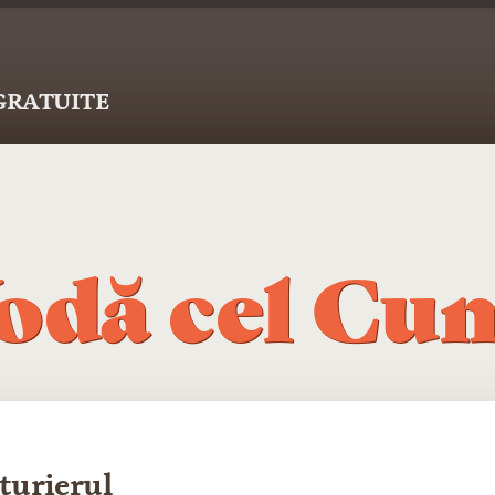
 GRATUITE
odă cel Cu
turierul