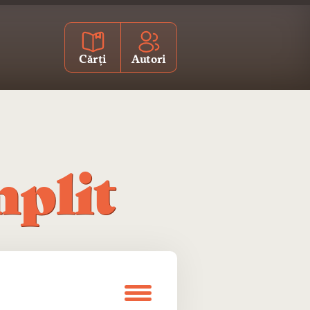
Cărți
Autori
mplit