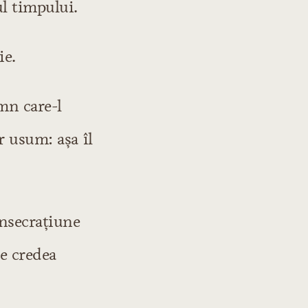
l timpului.
ie.
mn care-l
r usum: aşa îl
onsecraţiune
se credea