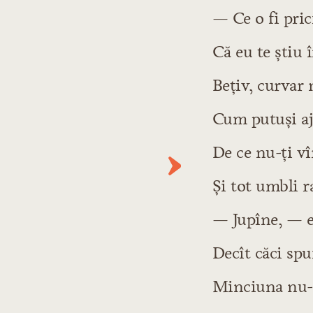
— Ce o fi pri
Capitolul 11: Despre mi
Capitolul 12: Povestea 
Că eu te ştiu 
Capitolul 13: Povestea 
Beţiv, curvar n
Capitolul 14: Despre m
Capitolul 15: Povestea 
Cum putuşi aj
Capitolul 16: Povestea 
De ce nu-ţi vî
Capitolul 17: Povestea 
Şi tot umbli 
Capitolul 18: Despre nă
Capitolul 19: Povestea 
— Jupîne, — e
Decît căci spu
Minciuna nu-m