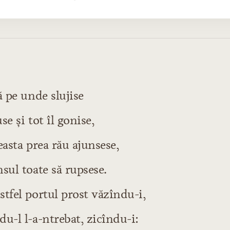
ururi sau urîciuni
ă pe unde slujise
orbei
orbei
use şi tot îl gonise,
anţi sau copilăroşi
easta prea rău ajunsese,
orbei
rbire
sul toate să rupsese.
tfel portul prost văzîndu-i,
bire iarăşi
orbei
u-l l-a-ntrebat, zicîndu-i:
 vorbei