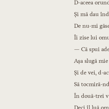
D-aceea orund
Şi mă dau înda
De nu-mi găses
Îi zise lui om
— Că spui ade
Aşa slugă mie 
Şi de vei, d-a
Să tocmiră-nda
În două-trei v
Deci îl luă om