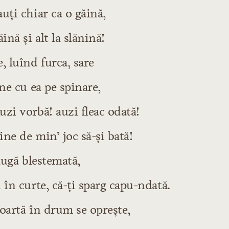
uţi chiar ca o găină,
ină şi alt la slănină!
, luînd furca, sare
ine cu ea pe spinare,
zi vorbă! auzi fleac odată!
ne de min’ joc să-şi bată!
slugă blestemată,
 în curte, că-ţi sparg capu-ndată.
oartă în drum se opreşte,