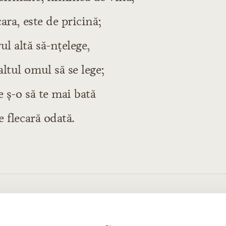
cara, este de pricină;
ul altă să-nţelege,
ltul omul să se lege;
e ş-o să te mai bată
e flecară odată.