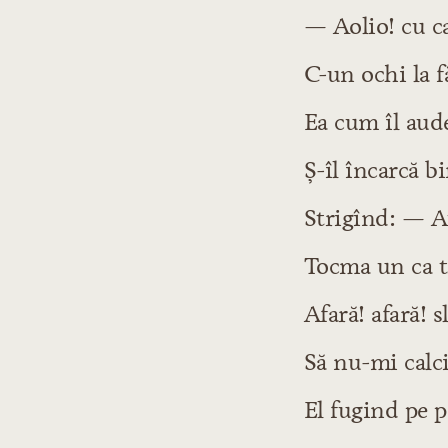
— Aolio! cu ca
C-un ochi la fă
Ea cum îl aude
Ş-îl încarcă b
Strigînd: — Au
Tocma un ca ti
Afară! afară! 
Să nu-mi calci
El fugind pe p