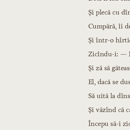
Şi plecă cu dî
Cumpără, îi d
Şi într-o hîrti
Zicîndu-i: — N
Şi ză să gătea
El, dacă se dus
Să uită la dîn
Şi văzînd că c
Începu să-i zic