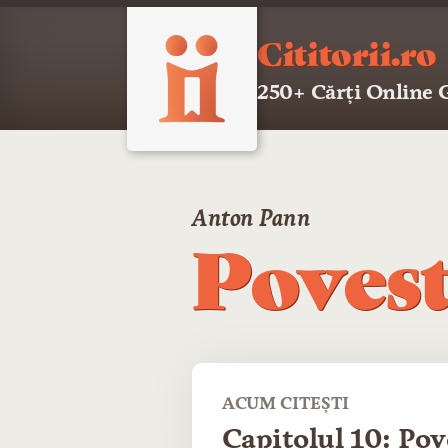
Cititorii.ro
250+ Cărți Online
Anton Pann
Povest
ACUM CITEȘTI
Capitolul 10: Pov