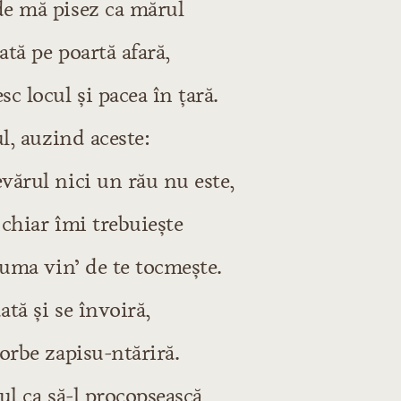
e mă pisez ca mărul
tă pe poartă afară,
c locul şi pacea în ţară.
ul, auzind aceste:
vărul nici un rău nu este,
chiar îmi trebuieşte
cuma vin’ de te tocmeşte.
tă şi se învoiră,
orbe zapisu-ntăriră.
ul ca să-l procopsească