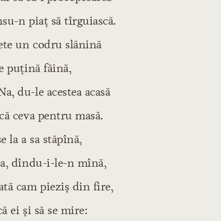
nsu-n piaţ să tîrguiască.
ete un codru slănină
e puţină făină,
a, du-le acestea acasă
scă ceva pentru masă.
e la a sa stăpînă,
sa, dîndu-i-le-n mînă,
ată cam pieziş din fire,
ă ei şi să se mire: