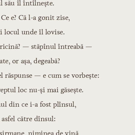
l său îl întîlneşte.
 Ce e? Că l-a gonit zise,
 locul unde îl lovise.
ricină? — stăpînul întreabă —
te, or aşa, degeabă?
l răspunse — e cum se vorbeşte:
ptul loc nu-şi mai găseşte.
l din ce i-a fost plînsul,
 asfel către dînsul:
 sirmane, niminea de vină,