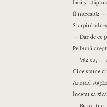
Iacă şi stăpînu
Îl întreabă: —
Scărpinîndu-şi
— Dar de ce p
Pe bună drepta
— Văz eu, — e
Cine spune dre
Auzind stăpînu
Începu să zică
— Ba nu-ţi e,