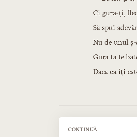
Ci gura-ţi, fle
Să spui adevăr
Nu de unul ş-a
Gura ta te bat
Daca ea îţi est
CONTINUĂ