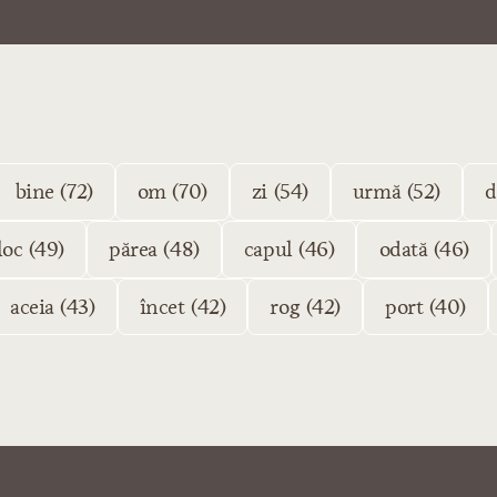
bine (72)
om (70)
zi (54)
urmă (52)
d
loc (49)
părea (48)
capul (46)
odată (46)
aceia (43)
încet (42)
rog (42)
port (40)