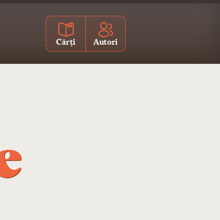
Cărți
Autori
e