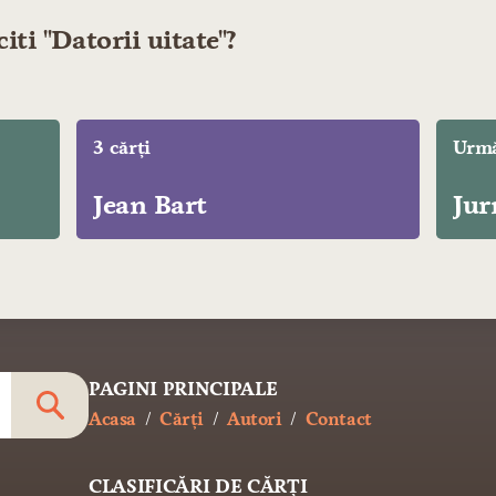
iti "Datorii uitate"?
3 cărți
Urmă
Jean Bart
Jur
PAGINI PRINCIPALE
Acasa
Cărți
Autori
Contact
CLASIFICĂRI DE CĂRȚI