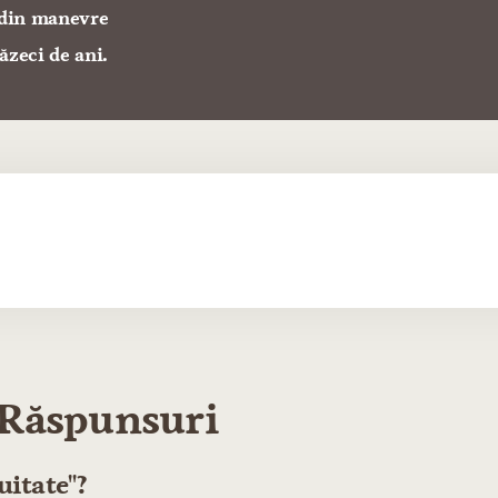
 din manevre
ăzeci de ani.
i Răspunsuri
uitate"?