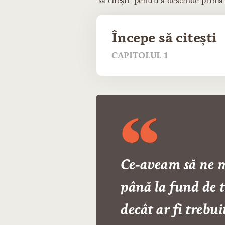
să citești" pentru a deschide prima
Începe să citești
CAPITOLUL 1
Ce‑aveam să ne m
până la fund de 
decât ar fi trebui