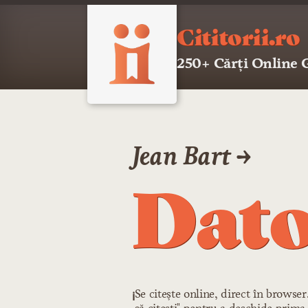
Cititorii.ro
250+ Cărți Online
Jean Bart →
Dato
Se citește online, direct în browse
ℹ️