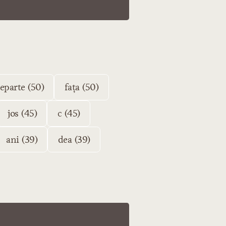
eparte (50)
fața (50)
jos (45)
c (45)
ani (39)
dea (39)