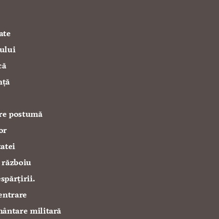
ate
eului
că
nță
are postumă
or
tatei
n războiu
spărțirii.
entrare
ântare militară