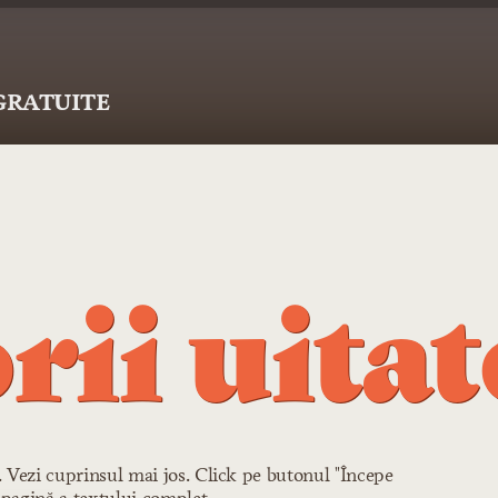
 GRATUITE
rii uitat
r. Vezi cuprinsul mai jos. Click pe butonul "Începe