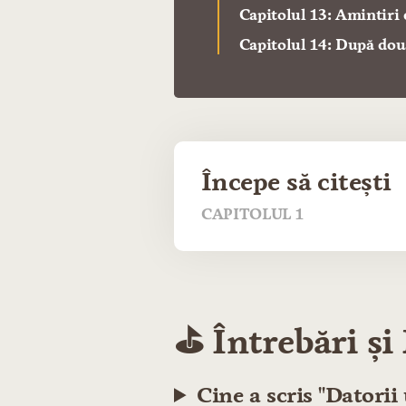
Capitolul 13: Amintiri
Capitolul 14: După dou
Începe să citești
CAPITOLUL 1
⛳️ Întrebări ș
Cine a scris "Datorii 