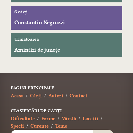
6 cărți
Constantin Negruzzi
Următoarea
Amintiri de junețe
PAGINI PRINCIPALE
Acasa
Cărți
Autori
Contact
CLASIFICĂRI DE CĂRȚI
Dificultate
Forme
Vârstă
Locații
Specii
Curente
Teme