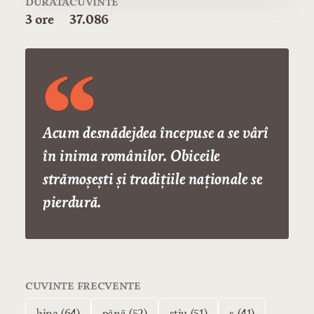
DURATĂ
CUVINTE
3 ore
37.086
Acum desnădejdea începuse a se vârî
în inima românilor. Obiceile
strămoșești și tradițiile naționale se
pierdură.
CUVINTE FRECVENTE
bine (64)
pănă (52)
știu (51)
ș (41)