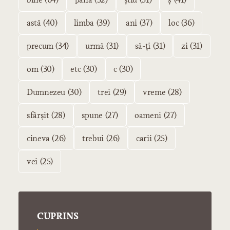
astă (40)
limba (39)
ani (37)
loc (36)
precum (34)
urmă (31)
să-ți (31)
zi (31)
om (30)
etc (30)
c (30)
Dumnezeu (30)
trei (29)
vreme (28)
sfârșit (28)
spune (27)
oameni (27)
cineva (26)
trebui (26)
carii (25)
vei (25)
CUPRINS