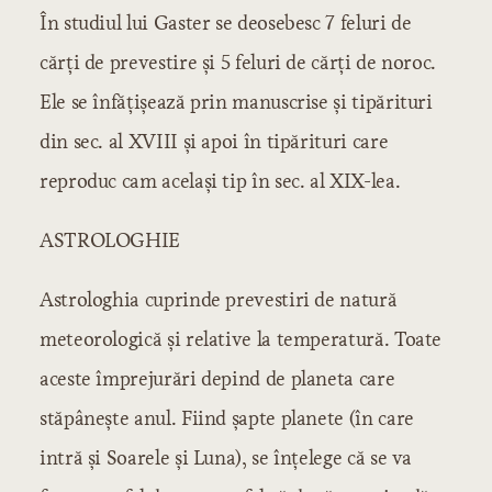
În studiul lui Gaster se deosebesc 7 feluri de
Secolul XVI
cărţi de prevestire şi 5 feluri de cărţi de noroc.
Secolul XVII
Secolul XVIII
Ele se înfăţişează prin manuscrise şi tipărituri
Literatura istorică
din sec. al XVIII şi apoi în tipărituri care
Secolul XVI
reproduc cam acelaşi tip în sec. al XIX-lea.
Secolul XVII
Secolul XVIII
ASTROLOGHIE
Şcoala ardeleană
Samuil Micu
Astrologhia cuprinde prevestiri de natură
George Şincai
meteorologică şi relative la temperatură. Toate
Petru Maior
Budai-Deleanu
aceste împrejurări depind de planeta care
Literatura modernă
stăpâneşte anul. Fiind şapte planete (în care
Începuturile literaturii moderne
intră şi Soarele şi Luna), se înţelege că se va
Influenţe şi curente