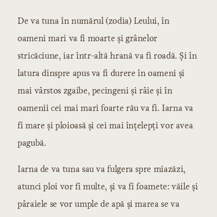
De va tuna în numărul (zodia) Leului, în
oameni mari va fi moarte şi grânelor
stricăciune, iar într-altă hrană va fi roadă. Şi în
latura dinspre apus va fi durere în oameni şi
mai vârstos zgaibe, pecingeni şi râie şi în
oamenii cei mai mari foarte rău va fi. Iarna va
fi mare şi ploioasă şi cei mai înţelepţi vor avea
pagubă.
Iarna de va tuna sau va fulgera spre miazăzi,
atunci ploi vor fi multe, şi va fi foamete: văile şi
pâraiele se vor umple de apă şi marea se va