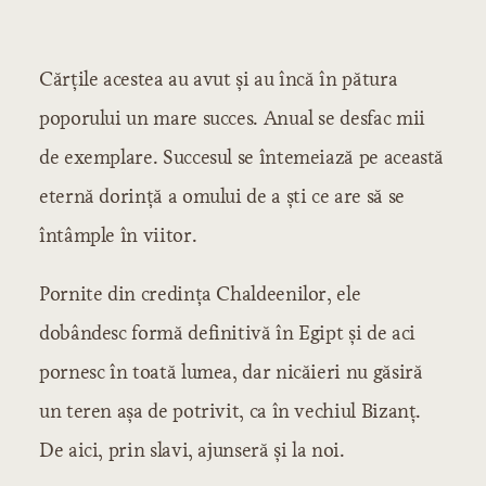
CUPRINS
Introducere
Cărţile acestea au avut şi au încă în pătura
Literatura poporană
Literatura poporană orală
poporului un mare succes. Anual se desfac mii
Producţiuni de natură didactică
de exemplare. Succesul se întemeiază pe această
Capitolul 1: Producţiuni de natură
dramatică
Producţiuni de natură epică
eternă dorinţă a omului de a şti ce are să se
Producţiuni de natură lirică
întâmple în viitor.
Literatura poporană scrisă
Cărţile de prevestire şi de noroc
Pornite din credinţa Chaldeenilor, ele
Literatura eroică
dobândesc formă definitivă în Egipt şi de aci
Literatura etică
pornesc în toată lumea, dar nicăieri nu găsiră
Literatura religioasă
un teren aşa de potrivit, ca în vechiul Bizanţ.
Literatura cultă
De aici, prin slavi, ajunseră şi la noi.
Literatura veche
Literatura religioasă