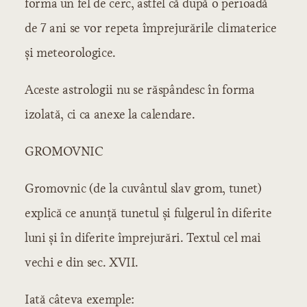
forma un fel de cerc, astfel că după o perioadă
Autori şi scrieri
de 7 ani se vor repeta împrejurările climaterice
Perioada eroică
Epoca lui Heliade
şi meteorologice.
1830-1835
1835-1845
Aceste astrologii nu se răspândesc în forma
1845-1848
izolată, ci ca anexe la calendare.
Epoca lui Alecsandri
1848-1859
GROMOVNIC
1860-1870
Gromovnic (de la cuvântul slav grom, tunet)
Perioada critică
Epoca polemicilor literare
explică ce anunţă tunetul şi fulgerul în diferite
Epoca lui Eminescu
luni şi în diferite împrejurări. Textul cel mai
1880-1890
vechi e din sec. XVII.
1890-1900
IV. Literatura care se formează
Iată câteva exemple: