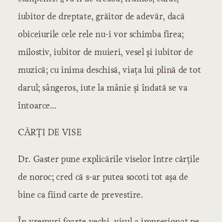
iubitor de dreptate, grăitor de adevăr, dacă
obiceiurile cele rele nu-i vor schimba firea;
milostiv, iubitor de muieri, vesel şi iubitor de
muzică; cu inima deschisă, viaţa lui plină de tot
darul; sângeros, iute la mânie şi îndată se va
întoarce…
CĂRŢI DE VISE
Dr. Gaster pune explicările viselor între cărţile
de noroc; cred că s-ar putea socoti tot aşa de
bine ca fiind carte de prevestire.
În vremuri foarte vechi, visul a impresionat pe