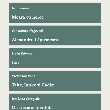
Ioan Slavici
Moara cu noroc
Constantin Negruzzi
Alexandru Lăpușneanu
Liviu Rebreanu
Ion
Victor Ion Popa
Take, Ianke și Cadâr
Ion Luca Caragiale
O scrisoare pierdută