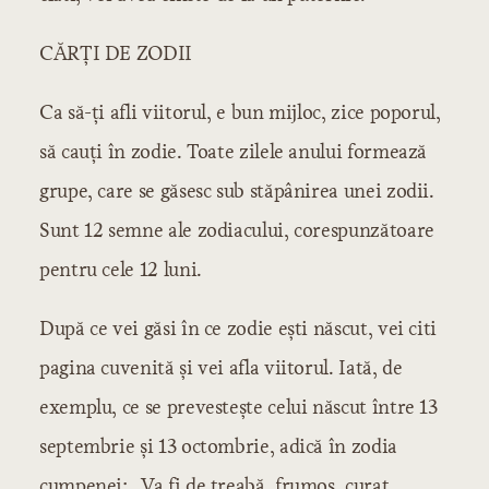
CĂRŢI DE ZODII
Ca să-ţi afli viitorul, e bun mijloc, zice poporul,
să cauţi în zodie. Toate zilele anului formează
grupe, care se găsesc sub stăpânirea unei zodii.
Sunt 12 semne ale zodiacului, corespunzătoare
pentru cele 12 luni.
După ce vei găsi în ce zodie eşti născut, vei citi
pagina cuvenită şi vei afla viitorul. Iată, de
exemplu, ce se prevesteşte celui născut între 13
septembrie şi 13 octombrie, adică în zodia
cumpenei: „Va fi de treabă, frumos, curat,