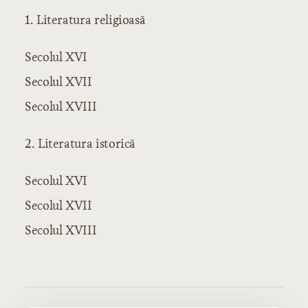
Introducere
1. Literatura religioasă
Literatura poporană
Literatura poporană orală
Producţiuni de natură didactică
Secolul XVI
Capitolul 1: Producţiuni de natură
Secolul XVII
dramatică
Producţiuni de natură epică
Secolul XVIII
Producţiuni de natură lirică
Literatura poporană scrisă
2. Literatura istorică
Cărţile de prevestire şi de noroc
Literatura eroică
Secolul XVI
Literatura etică
Secolul XVII
Literatura religioasă
Secolul XVIII
Literatura cultă
Literatura veche
Literatura religioasă
Secolul XVI