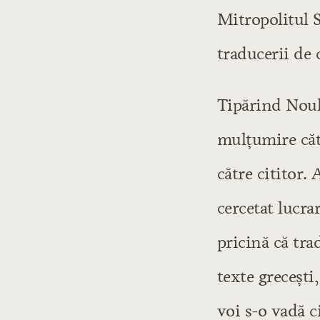
Mitropolitul S
traducerii de c
Tipărind Noul 
mulţumire cătr
către cititor.
cercetat lucra
pricină că tra
texte greceşti,
voi s-o vadă c