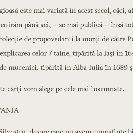
gioasă este mai variată în acest secol, căci, a
menirăm până aci, – se mai publică – însă t
colecţie de propovedanii la morţi de către 
explicarea celor 7 taine, tipărită la Iaşi în 1
de mucenici, tipărită în Alba-Iulia în 1689 ş
te cărţi vom alege pe cele mai însemnate.
VANIA
ilvestru, despre care nu avem cunoştinţe bi