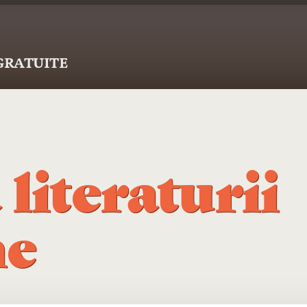
 GRATUITE
 literaturii
ne