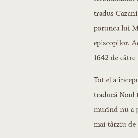
tradus Cazania
porunca lui M
episcopilor. A
1642 de către 
Tot el a încep
traducă Noul 
murind nu a pu
mai târziu de