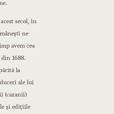
ne.
acest secol, în
omâneşti ne
 timp avem cea
n din 1688.
ărită la
duceri ale lui
i (cazanii)
e şi ediţiile