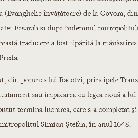
 (Evanghelie învăţătoare) de la Govora, din
atei Basarab şi după îndemnul mitropolitulu
ceastă traducere a fost tipărită la mănăstire
Preda.
ut, din porunca lui Racotzi, principele Transi
testament sau împăcarea cu legea nouă a lui 
tut termina lucrarea, care s-a completat şi 
 mitropolitul Simion Ştefan, în anul 1648.