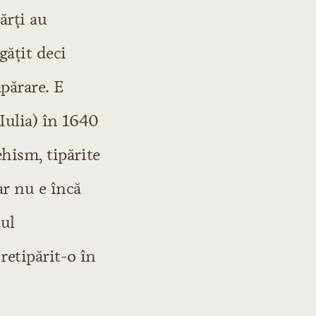
ărţi au
găţit deci
părare. E
Iulia) în 1640
ehism, tipărite
ar nu e încă
tul
retipărit-o în