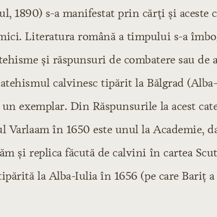
l, 1890) s-a manifestat prin cărţi şi aceste c
mici. Literatura română a timpului s-a îmbo
i
atehisme şi răspunsuri de combatere sau de a
atehismul calvinesc tipărit la Bălgrad (Alba-
i un exemplar. Din Răspunsurile la acest cat
 literare
ul Varlaam în 1650 este unul la Academie, d
scu
ăm şi replica făcută de calvini în cartea Scu
ipărită la Alba-Iulia în 1656 (pe care Bariţ a 
se formează