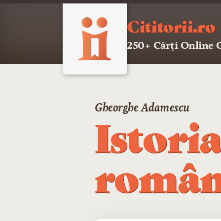
Cititorii.ro
250+ Cărți Online
Gheorghe Adamescu
Istoria
româ