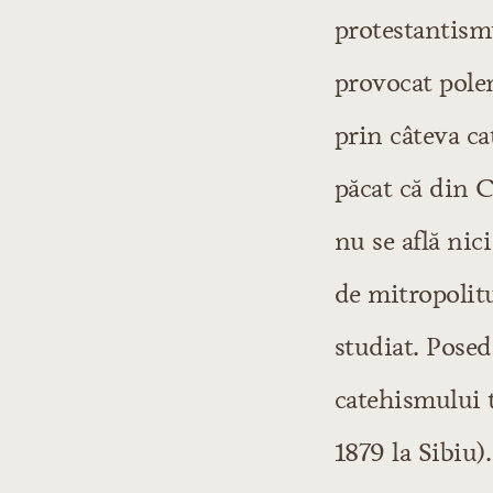
1830-1835
protestantismu
1835-1845
1845-1848
provocat pole
Epoca lui Alecsandr
prin câteva c
1848-1859
păcat că din C
1860-1870
nu se află nic
Perioada critică
Epoca polemicilor
de mitropolit
Epoca lui Emine
1880-1890
studiat. Posed
1890-1900
catehismului t
IV. Literatura care 
1879 la Sibiu).