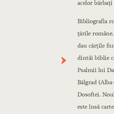
acelor bărbaţi 
Literatura poporană
Cărţile de preves
Literatura eroică
Bibliografia r
Literatura etică
ţările române.
Literatura religi
dau cărţile fu
Literatura cultă
dintâi biblie 
Literatura veche
Literatura religi
Psalmii lui Da
Secolul XVI
Bălgrad (Alba-
Secolul XVII
Secolul XVIII
Dosoftei. Nou
Literatura istori
este însă carte
Secolul XVI