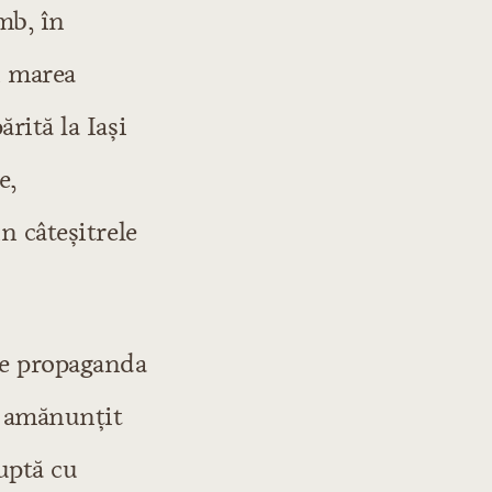
mb, în
n marea
rită la Iaşi
e,
n câteşitrele
 de propaganda
o amănunţit
uptă cu