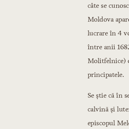
Secolul XVII
câte se cunosc
Secolul XVIII
Moldova apare 
Şcoala ardeleană
lucrare în 4 v
Samuil Micu
George Şincai
între anii 168
Petru Maior
Molitfelnice) 
Budai-Deleanu
principatele.
Literatura modernă
Începuturile lit
Influenţe şi cure
Se ştie că în 
Autori şi scrieri
calvină şi lut
Perioada eroică
Epoca lui Heliad
episcopul Melc