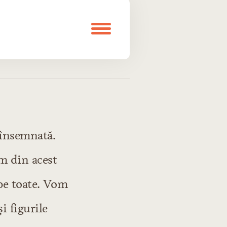
e însemnată.
em din acest
 pe toate. Vom
i figurile