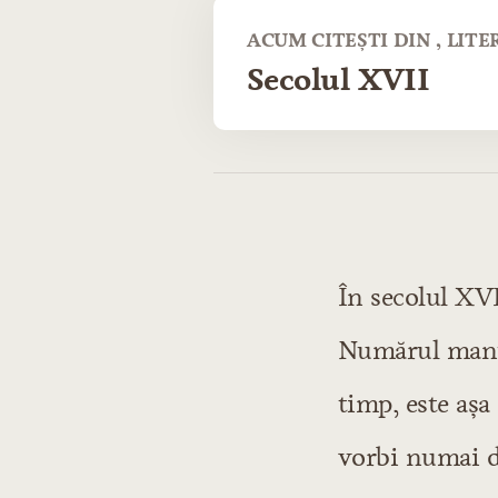
ACUM CITEȘTI DIN , LIT
Secolul XVII
CUPRINS
Introducere
În secolul XVI
Literatura poporană
Literatura poporană
Numărul manusc
Producţiuni de n
Capitolul 1: Pro
timp, este aşa
Producţiuni de n
vorbi numai d
Producţiuni de na