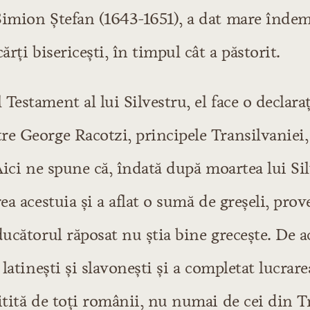
imion Ştefan (1643-1651), a dat mare îndemn
ărţi bisericeşti, în timpul cât a păstorit.
Testament al lui Silvestru, el face o declara
e George Racotzi, principele Transilvaniei, 
 Aici ne spune că, îndată după moartea lui Sil
rea acestuia şi a aflat o sumă de greşeli, pro
ducătorul răposat nu ştia bine greceşte. De a
 latineşti şi slavoneşti şi a completat lucrare
itită de toţi românii, nu numai de cei din T