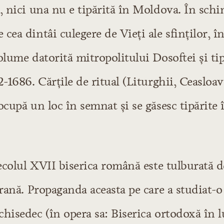
, nici una nu e tipărită în Moldova. În schi
cea dintâi culegere de Vieţi ale sfinţilor, î
olume datorită mitropolitului Dosoftei şi tipă
2-1686. Cărţile de ritual (Liturghii, Ceasloav
ocupă un loc în semnat şi se găsesc tipărite î
eraturii moderne
nte
secolul XVII biserica română este tulburată
erană. Propaganda aceasta pe care a studiat-
e
hisedec (în opera sa: Biserica ortodoxă în l