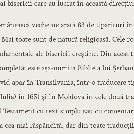
ai bisericii care au lucrat în această direcţiu
 scrisă
tire şi de noroc
omânească veche ne arată 83 de tipărituri în 
 Mai toate sunt de natură religioasă. Cele r
oasă
ndamentale ale bisericii creştine. Din acest
completă: este aşa-numita Biblie a lui Şerba
oasă
vid apar în Transilvania, într-o traducere tip
Iulia) în 1651 şi în Moldova în cele două tra
l Testament cu text simplu sau cu comentari
că
a cea mai răspândită, dar din toate traducţiil