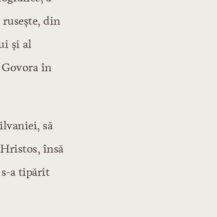
 ruseşte, din
i şi al
a Govora în
lvaniei, să
Hristos, însă
s-a tipărit