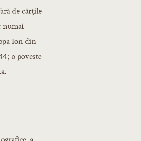
fară de cărţile
ot numai
Popa Ion din
644; o poveste
.a.
ografice, a