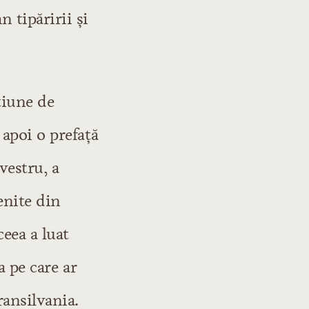
 tipăririi şi
ţiune de
apoi o prefaţă
vestru, a
venite din
ceea a luat
a pe care ar
ransilvania.