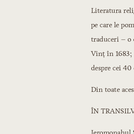
Literatura reli
pe care le po
traduceri – o 
Vinţ în 1683; 
despre cei 40 
Din toate aces
ÎN TRANSIL
Ieromonahul S