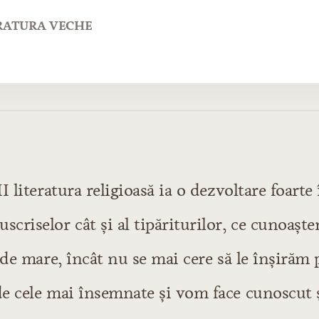
ERATURA VECHE
I literatura religioasă ia o dezvoltare foart
 orală
riselor cât şi al tipăriturilor, ce cunoaşt
atură didactică
ducţiuni de natură dramatică
 de mare, încât nu se mai cere să le înşirăm
atură epică
e cele mai însemnate şi vom face cunoscut ş
tură lirică