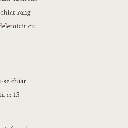
 chiar rang
deletnicit cu
-se chiar
tă e: 15