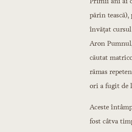
Primii ani ai c
1830-1835
1835-1845
părin tească), 
1845-1848
învăţat cursul
Epoca lui Alecsandr
1848-1859
Aron Pumnul, 
1860-1870
căutat matricol
Perioada critică
rămas repetent
Epoca polemicilor
Epoca lui Emine
ori a fugit de
1880-1890
1890-1900
Aceste întâmpl
IV. Literatura care 
fost câtva tim