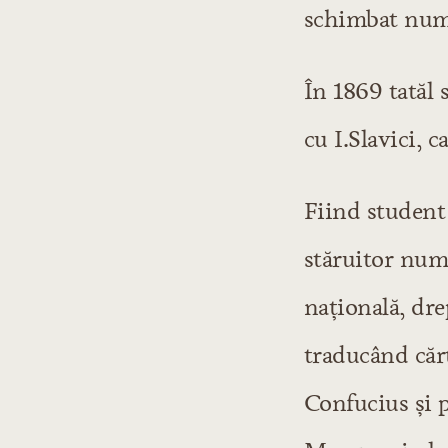
schimbat num
În 1869 tatăl 
cu I.Slavici, 
Fiind student
stăruitor num
naţională, dre
traducând cărţ
Confucius şi p