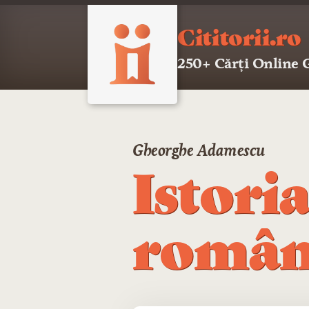
Cititorii.ro
250+ Cărți Online
Gheorghe Adamescu
Istoria
româ