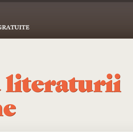
 GRATUITE
 literaturii
ne