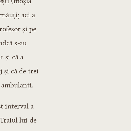
teşti (moşia
rnăuţi; aci a
rofesor şi pe
ndcă s-au
t şi că a
 şi că de trei
i ambulanţi.
t interval a
Traiul lui de