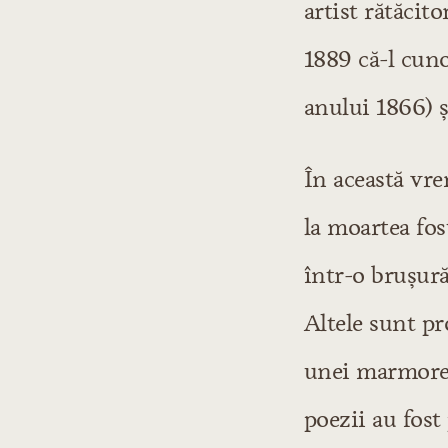
artist rătăcito
1889 că-l cun
anului 1866) ş
În această vre
la moartea fos
într-o bruşură
Altele sunt pr
unei marmore) 
poezii au fost 