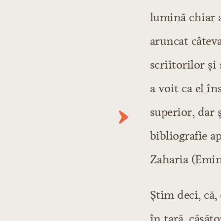
Literatura poporană
lumină chiar a
Cărţile de preves
Literatura eroică
aruncat câteva
Literatura etică
scriitorilor ş
Literatura religi
a voit ca el î
Literatura cultă
superior, dar 
Literatura veche
Literatura religi
bibliografie a
Secolul XVI
Zaharia (Emine
Secolul XVII
Secolul XVIII
Literatura istori
Ştim deci, că
Secolul XVI
în ţară, căsăt