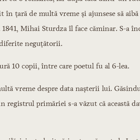
lit în ţară de multă vreme şi ajunsese să aibă
 1841, Mihai Sturdza îl face căminar. S-a în
diferite neguţătorii.
ură 10 copii, între care poetul fu al 6-lea.
ultă vreme despre data naşterii lui. Găsindu
eraturii moderne
nte
in registrul primăriei s-a văzut că această da
e