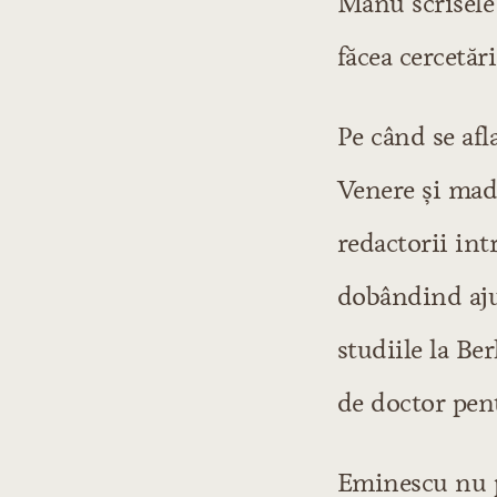
Manu scrisele 
făcea cercetări
Pe când se afl
Venere şi mado
redactorii int
dobândind ajut
studiile la Be
de doctor pent
Eminescu nu p