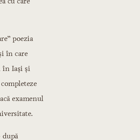
ea cu care
are” poezia
i în care
în Iaşi şi
i completeze
reacă examenul
iversitate.
– după