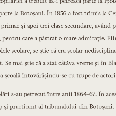
opilăriei a trebuit să-i petreacă parte la Ipo
parte la Botoşani. În 1856 a fost trimis la Ce
 primar şi apoi trei clase secundare, având p
i
pentru care a păstrat o mare admiraţie. Fii
ele şcolare, se ştie că era şcolar nedisciplina
. Se mai ştie că a stat câtăva vreme şi în Blaj
 literare
scu
 la şcoală întovărăşindu-se cu trupe de actor
ări s-au petrecut între anii 1864-67. În aces
se formează
p şi practicant al tribunalului din Botoşani. 