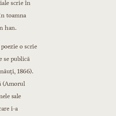
iale scrie în
 în toamna
un han.
 poezie o scrie
e se publică
năuţi, 1866).
pă (Amorul
mele sale
care i-a