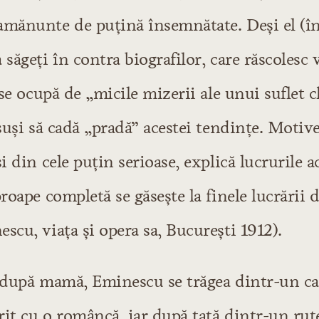
 scrisă
mănunte de puţină însemnătate. Deşi el (în 
tire şi de noroc
 săgeţi în contra biografilor, care răscolesc 
i se ocupă de „micile mizerii ale unui suflet c
oasă
nsuşi să cadă „pradă” acestei tendinţe. Motiv
şi din cele puţin serioase, explică lucrurile a
oasă
proape completă se găseşte la finele lucrării d
scu, viaţa şi opera sa, Bucureşti 1912).
că
, după mamă, Eminescu se trăgea dintr-un c
orit cu o româncă, iar după tată dintr-un rut