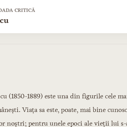
IOADA CRITICĂ
scu
 orală
atură didactică
u (1850-1889) este una din figurile cele ma
ducţiuni de natură dramatică
atură epică
mâneşti. Viaţa sa este, poate, mai bine cunos
tură lirică
or noştri; pentru unele epoci ale vieţii lui s-