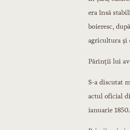
Secolul XVII
era însă stabi
Secolul XVIII
Şcoala ardeleană
boieresc, după
Samuil Micu
agricultura şi 
George Şincai
Petru Maior
Părinţii lui av
Budai-Deleanu
Literatura modernă
S-a discutat m
Începuturile lit
Influenţe şi cure
actul oficial d
Autori şi scrieri
ianuarie 1850.
Perioada eroică
Epoca lui Heliad