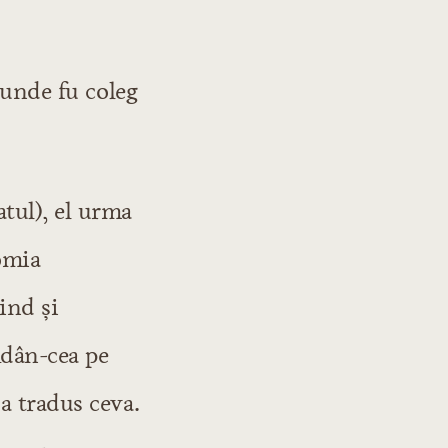
 unde fu coleg
tul), el urma
omia
ind şi
Adân-cea pe
a tradus ceva.