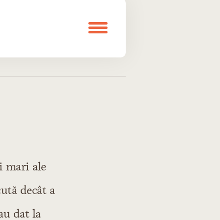
i mari ale
cută decât a
au dat la