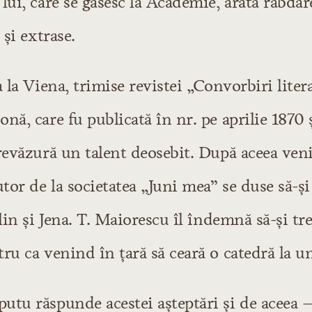
lui, care se găsesc la Academie, arată răbdar
 şi extrase.
a la Viena, trimise revistei „Convorbiri liter
nă, care fu publicată în nr. pe aprilie 1870 ş
revăzură un talent deosebit. După aceea veni 
or de la societatea „Juni mea” se duse să-ş
rlin şi Jena. T. Maiorescu îl îndemnă să-şi t
ru ca venind în ţară să ceară o catedră la un
utu răspunde acestei aşteptări şi de aceea 