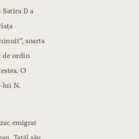
Satira I) a
viaţa
hinuit”, soarta
e de ordin
cestea. O
-lui N.
azac emigrat
ean. Tatăl său