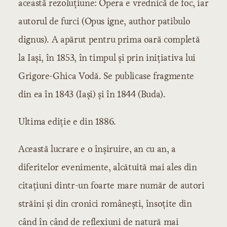
această rezoluţiune: Opera e vrednică de foc, iar
autorul de furci (Opus igne, author patibulo
dignus). A apărut pentru prima oară completă
la Iaşi, în 1853, în timpul şi prin iniţiativa lui
Grigore-Ghica Vodă. Se publicase fragmente
din ea în 1843 (Iaşi) şi în 1844 (Buda).
Ultima ediţie e din 1886.
Această lucrare e o înşiruire, an cu an, a
diferitelor evenimente, alcătuită mai ales din
citaţiuni dintr-un foarte mare număr de autori
străini şi din cronici româneşti, însoţite din
când în când de reflexiuni de natură mai