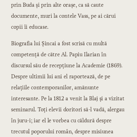
prin Buda şi prin alte oraşe, ca să caute
Perioada eroică
Epoca lui Heliade
documente, muri la contele Vass, pe ai cărui
1830-1835
copii îi educase.
1835-1845
1845-1848
Biografia lui Şincai a fost scrisă cu multă
Epoca lui Alecsandri
competenţă de către Al. Papiu Ilarian în
1848-1859
discursul său de recepţiune la Academie (1869).
1860-1870
Despre ultimii lui ani el raportează, de pe
Perioada critică
Epoca polemicilor literare
relaţiile contemporanilor, amănunte
Epoca lui Eminescu
interesante. Pe la 1812 a venit la Blaj şi a vizitat
1880-1890
seminarul. Toţi elevii doritori să-l vadă, alergau
1890-1900
în juru-i; iar el le vorbea cu căldură despre
IV. Literatura care se formează
trecutul poporului român, despre misiunea