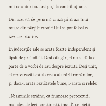
mii de autori au fost puşi la contribuţiune.
Din această de pe urmă cauză până azi încă
multe din părţile cronicii lui se pot folosi ca
izvoare istorice.
În judecăţile sale se arată foarte independent şi
lipsit de prejudicii. Deşi călugăr, el nu se dă la o
parte de a vorbi de rău despre iezuiţi. Deşi unit,
el cercetează faptul acesta al unirii românilor,
şi, dacă-i arată rezultatele bune, i-arată şi relele:
„Neamurile străine, cu frumoase pretexturi,
mai ales ale legii creştineşti, înşeală pe bieţii