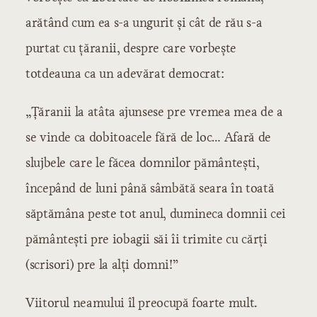
arătând cum ea s-a ungurit şi cât de rău s-a
purtat cu ţăranii, despre care vorbeşte
totdeauna ca un adevărat democrat:
„Ţăranii la atâta ajunsese pre vremea mea de a
se vinde ca dobitoacele fără de loc… Afară de
slujbele care le făcea domnilor pământeşti,
începând de luni până sâmbătă seara în toată
săptămâna peste tot anul, dumineca domnii cei
pământeşti pre iobagii săi îi trimite cu cărţi
(scrisori) pre la alţi domni!”
Viitorul neamului îl preocupă foarte mult.