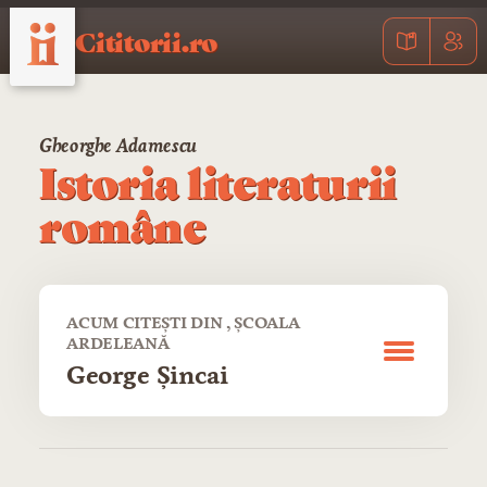
Cititorii.ro
Gheorghe Adamescu
Istoria literaturii
române
ACUM CITEȘTI DIN , ŞCOALA
ARDELEANĂ
George Şincai
CUPRINS