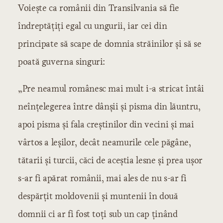
Voieşte ca românii din Transilvania să fie
îndreptăţiţi egal cu ungurii, iar cei din
principate să scape de domnia străinilor şi să se
poată guverna singuri:
„Pre neamul românesc mai mult i-a stricat întâi
neînţelegerea între dânşii şi pisma din lăuntru,
apoi pisma şi fala creştinilor din vecini şi mai
vârtos a leşilor, decât neamurile cele păgâne,
tătarii şi turcii, căci de aceştia lesne şi prea uşor
s-ar fi apărat românii, mai ales de nu s-ar fi
despărţit moldovenii şi muntenii în două
domnii ci ar fi fost toţi sub un cap ţinând