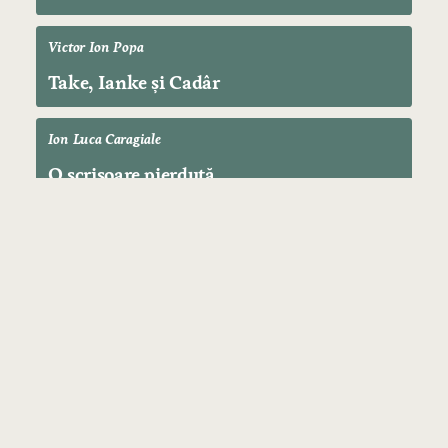
Victor Ion Popa
Take, Ianke și Cadâr
Ion Luca Caragiale
O scrisoare pierdută
PAGINI PRINCIPALE
Acasa
Cărți
Autori
Contact
CLASIFICĂRI DE CĂRȚI
Dificultate
Forme
Vârstă
Locații
Specii
Curente
Teme