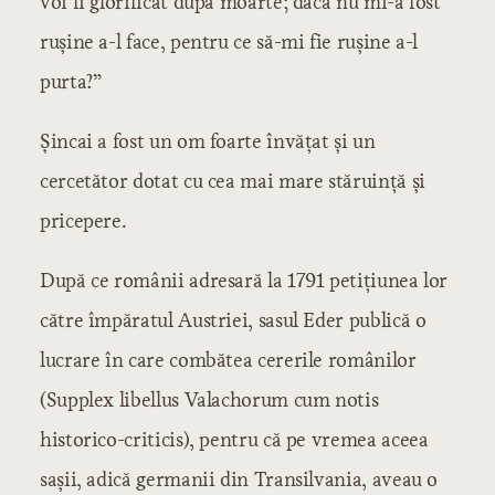
voi fi glorificat după moarte; dacă nu mi-a fost
ruşine a-l face, pentru ce să-mi fie ruşine a-l
purta?”
Şincai a fost un om foarte învăţat şi un
cercetător dotat cu cea mai mare stăruinţă şi
pricepere.
După ce românii adresară la 1791 petiţiunea lor
către împăratul Austriei, sasul Eder publică o
lucrare în care combătea cererile românilor
(Supplex libellus Valachorum cum notis
historico-criticis), pentru că pe vremea aceea
saşii, adică germanii din Transilvania, aveau o