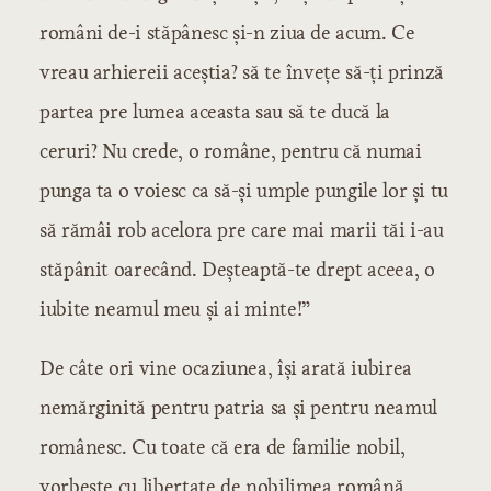
români de-i stăpânesc şi-n ziua de acum. Ce
vreau arhiereii aceştia? să te înveţe să-ţi prinză
partea pre lumea aceasta sau să te ducă la
ceruri? Nu crede, o române, pentru că numai
punga ta o voiesc ca să-şi umple pungile lor şi tu
să rămâi rob acelora pre care mai marii tăi i-au
stăpânit oarecând. Deşteaptă-te drept aceea, o
iubite neamul meu şi ai minte!”
De câte ori vine ocaziunea, îşi arată iubirea
nemărginită pentru patria sa şi pentru neamul
românesc. Cu toate că era de familie nobil,
vorbeşte cu libertate de nobilimea română,