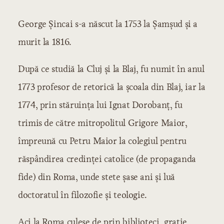
Introducere
George Şincai s-a născut la 1753 la Şamşud şi a
Literatura poporană
Literatura poporană orală
murit la 1816.
Producţiuni de natură didactică
Capitolul 1: Producţiuni de natură
După ce studiă la Cluj şi la Blaj, fu numit în anul
dramatică
Producţiuni de natură epică
1773 profesor de retorică la şcoala din Blaj, iar la
Producţiuni de natură lirică
1774, prin stăruinţa lui Ignat Dorobanţ, fu
Literatura poporană scrisă
Cărţile de prevestire şi de noroc
trimis de către mitropolitul Grigore Maior,
Literatura eroică
împreună cu Petru Maior la colegiul pentru
Literatura etică
răspândirea credinţei catolice (de propaganda
Literatura religioasă
fide) din Roma, unde stete şase ani şi luă
Literatura cultă
doctoratul în filozofie şi teologie.
Literatura veche
Literatura religioasă
Aci la Roma culese de prin biblioteci, graţie