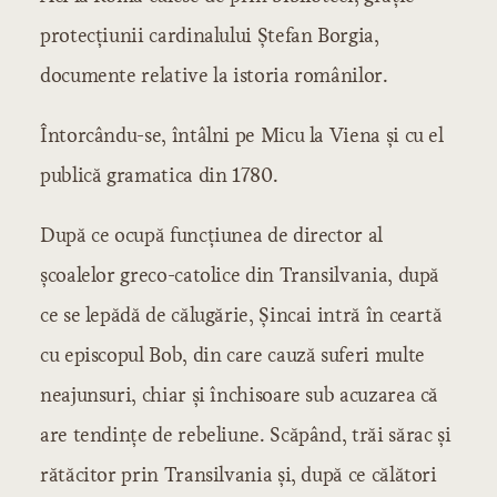
Secolul XVI
protecţiunii cardinalului Ştefan Borgia,
Secolul XVII
Secolul XVIII
documente relative la istoria românilor.
Literatura istorică
Secolul XVI
Întorcându-se, întâlni pe Micu la Viena şi cu el
Secolul XVII
publică gramatica din 1780.
Secolul XVIII
Şcoala ardeleană
După ce ocupă funcţiunea de director al
Samuil Micu
şcoalelor greco-catolice din Transilvania, după
George Şincai
ce se lepădă de călugărie, Şincai intră în ceartă
Petru Maior
Budai-Deleanu
cu episcopul Bob, din care cauză suferi multe
Literatura modernă
neajunsuri, chiar şi închisoare sub acuzarea că
Începuturile literaturii moderne
are tendinţe de rebeliune. Scăpând, trăi sărac şi
Influenţe şi curente
rătăcitor prin Transilvania şi, după ce călători
Autori şi scrieri