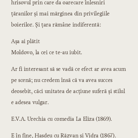
hrisovul prin care da oarecare înlesniri
ţăranilor şi mai mărginea din privilegiile
boierilor. Şi ţara rămâne indiferentă:
Aşa ai plătit
Moldovo, la cei ce te-au iubit.
Ar fi interesant să se vadă ce efect ar avea acum
pe scenă; nu credem însă că va avea succes
deosebit, căci unitatea de acţiune suferă şi stilul
e adesea vulgar.
E.V.A. Urechia cu comedia La Eliza (1869).
E în fine, Hasdeu cu Răzvan şi Vidra (1867).