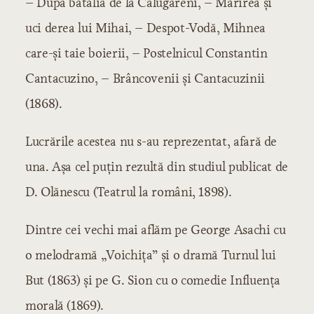
– După bătălia de la Călugăreni, – Mărirea şi
uci derea lui Mihai, – Despot-Vodă, Mihnea
care-şi taie boierii, – Postelnicul Constantin
Cantacuzino, – Brâncovenii şi Cantacuzinii
(1868).
Lucrările acestea nu s-au reprezentat, afară de
una. Aşa cel puţin rezultă din studiul publicat de
D. Olănescu (Teatrul la români, 1898).
Dintre cei vechi mai aflăm pe George Asachi cu
o melodramă „Voichiţa” şi o dramă Turnul lui
But (1863) şi pe G. Sion cu o comedie Influenţa
morală (1869).