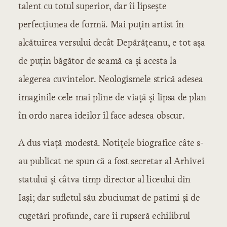
talent cu totul superior, dar îi lipseşte
perfecţiunea de formă. Mai puţin artist în
alcătuirea versului decât Depărăţeanu, e tot aşa
de puţin băgător de seamă ca şi acesta la
alegerea cuvintelor. Neologismele strică adesea
imaginile cele mai pline de viaţă şi lipsa de plan
în ordo narea ideilor îl face adesea obscur.
A dus viaţă modestă. Notiţele biografice câte s-
au publicat ne spun că a fost secretar al Arhivei
statului şi câtva timp director al liceului din
Iaşi; dar sufletul său zbuciumat de patimi şi de
cugetări profunde, care îi rupseră echilibrul