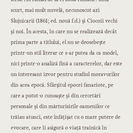
scurt, mai mult nuvelă, necunoscut azi
Slujnicarii (1861; ed. nouă f.d.) şi Ciocoii vechi
şi noi. În acesta, în care nu se realizează decât
prima parte a titlului, el nu se deosebeşte
printr-un stil literar ce s-ar putea da ca model,
nici printr-o analiză fină a caracterelor, dar este
un interesant izvor pentru studiul moravurilor
din acea epocă. Sfârşitul epocei fanariote, pe
care a putut-o cunoaşte şi din cercetări
personale şi din mărturisirile oamenilor ce
trăiau atunci, este înfăţişat cu o mare putere de
evocare, care îi asigură o viaţă trainică în