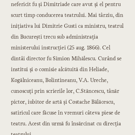
nefericit fu şi Dimitriade care avut şi el pentru
scurt timp conducerea teatrului. Mai târziu, din
iniţiativa lui Dimitrie Gusti ca ministru, teatrul
din Bucureşti trecu sub administraţia
ministerului instrucţiei (25 aug. 1866). Cel
dintâi director fu Simion Mihălescu. Curând se
institui şi o comisie alcătuită din Heliade,
Kogălniceanu, Bolintineanu, V.A. Ureche,
cunoscuţi prin scrierile lor, C.Stăncescu, tânăr
pictor, iubitor de artă şi Costache Bălăcescu,
satiricul care făcuse în vremuri câteva piese de
teatru. Acest din urmă fu însărcinat cu direcţia
teatrului.