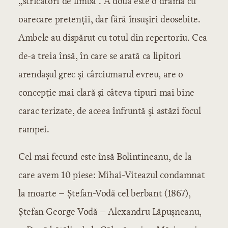
„stricători de limbă”. A doua este o dramă cu
oarecare pretenţii, dar fără însuşiri deosebite.
Ambele au dispărut cu totul din repertoriu. Cea
de-a treia însă, în care se arată ca lipitori
arendaşul grec şi cârciumarul evreu, are o
concepţie mai clară şi câteva tipuri mai bine
carac terizate, de aceea înfruntă şi astăzi focul
rampei.
Cel mai fecund este însă Bolintineanu, de la
care avem 10 piese: Mihai-Viteazul condamnat
la moarte – Ştefan-Vodă cel berbant (1867),
Ştefan George Vodă – Alexandru Lăpuşneanu,