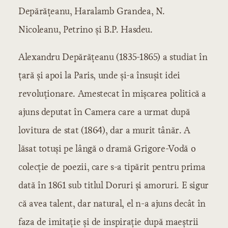
Depărăţeanu, Haralamb Grandea, N.
Nicoleanu, Petrino şi B.P. Hasdeu.
Alexandru Depărăţeanu (1835-1865) a studiat în
ţară şi apoi la Paris, unde şi-a însuşit idei
revoluţionare. Amestecat în mişcarea politică a
ajuns deputat în Camera care a urmat după
lovitura de stat (1864), dar a murit tânăr. A
lăsat totuşi pe lângă o dramă Grigore-Vodă o
colecţie de poezii, care s-a tipărit pentru prima
dată în 1861 sub titlul Doruri şi amoruri. E sigur
că avea talent, dar natural, el n-a ajuns decât în
faza de imitaţie şi de inspiraţie după maeştrii