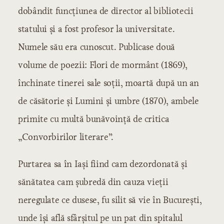
dobândit funcţiunea de director al bibliotecii
statului şi a fost profesor la universitate.
Numele său era cunoscut. Publicase două
volume de poezii: Flori de mormânt (1869),
închinate tinerei sale soţii, moartă după un an
de căsătorie şi Lumini şi umbre (1870), ambele
primite cu multă bunăvoinţă de critica
„Convorbirilor literare”.
Purtarea sa în Iaşi fiind cam dezordonată şi
sănătatea cam şubredă din cauza vieţii
neregulate ce dusese, fu silit să vie în Bucureşti,
unde îşi află sfârşitul pe un pat din spitalul