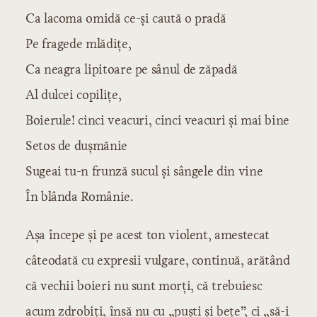
Ca lacoma omidă ce-şi caută o pradă
Pe fragede mlădiţe,
Ca neagra lipitoare pe sânul de zăpadă
Al dulcei copiliţe,
Boierule! cinci veacuri, cinci veacuri şi mai bine
Setos de duşmănie
Sugeai tu-n frunză sucul şi sângele din vine
În blânda Românie.
Aşa începe şi pe acest ton violent, amestecat
câteodată cu expresii vulgare, continuă, arătând
că vechii boieri nu sunt morţi, că trebuiesc
acum zdrobiţi, însă nu cu „puşti şi beţe”, ci „să-i