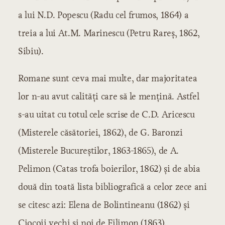
a lui N.D. Popescu (Radu cel frumos, 1864) a
treia a lui At.M. Marinescu (Petru Rareş, 1862,
Sibiu).
Romane sunt ceva mai multe, dar majoritatea
lor n-au avut calităţi care să le menţină. Astfel
s-au uitat cu totul cele scrise de C.D. Aricescu
(Misterele căsătoriei, 1862), de G. Baronzi
(Misterele Bucureştilor, 1863-1865), de A.
Pelimon (Catas trofa boierilor, 1862) şi de abia
două din toată lista bibliografică a celor zece ani
se citesc azi: Elena de Bolintineanu (1862) şi
Ciocoii vechi şi noi de Filimon (1863).