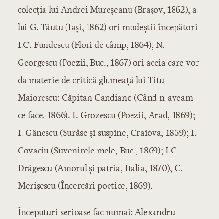
colecţia lui Andrei Mureşeanu (Braşov, 1862), a
lui G. Tăutu (Iaşi, 1862) ori modeştii începători
I.C. Fundescu (Flori de câmp, 1864); N.
Georgescu (Poezii, Buc., 1867) ori aceia care vor
da materie de critică glumeaţă lui Titu
Maiorescu: Căpitan Candiano (Când n-aveam
ce face, 1866). I. Grozescu (Poezii, Arad, 1869);
I. Gănescu (Surâse şi suspine, Craiova, 1869); I.
Covaciu (Suvenirele mele, Buc., 1869); I.C.
Drăgescu (Amorul şi patria, Italia, 1870), C.
Merişescu (Încercări poetice, 1869).
Începuturi serioase fac numai: Alexandru