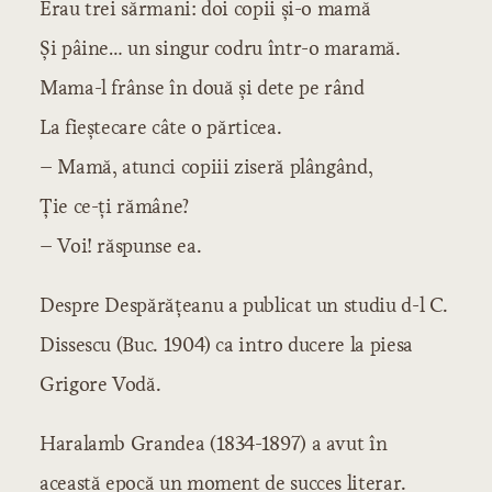
Erau trei sărmani: doi copii şi-o mamă
Şi pâine… un singur codru într-o maramă.
Mama-l frânse în două şi dete pe rând
La fieştecare câte o părticea.
– Mamă, atunci copiii ziseră plângând,
Ţie ce-ţi rămâne?
– Voi! răspunse ea.
Despre Despărăţeanu a publicat un studiu d-l C.
Dissescu (Buc. 1904) ca intro ducere la piesa
Grigore Vodă.
Haralamb Grandea (1834-1897) a avut în
această epocă un moment de succes literar.