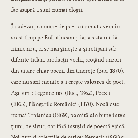
Secolul XVI
fac asupră-i sunt numai elogii.
Secolul XVII
Secolul XVIII
În adevăr, ca nume de poet cunoscut avem în
Literatura istorică
Secolul XVI
acest timp pe Bolintineanu; dar acesta nu dă
Secolul XVII
nimic nou, ci se mărgineşte a-şi retipări sub
Secolul XVIII
diferite titluri producţii vechi, scoţând uneori
Şcoala ardeleană
din uitare chiar poezii din tinereţe (Buc. 1870),
Samuil Micu
George Şincai
care nu sunt menite a-i creşte valoarea de poet.
Petru Maior
Aşa sunt: Legende noi (Buc., 1862), Poezii
Budai-Deleanu
(1865), Plângerile României (1870). Nouă este
Literatura modernă
numai Traianida (1869), pornită din bune inten
Începuturile literaturii moderne
Influenţe şi curente
ţiuni, de sigur, dar fără însuşiri de poemă epică.
Autori şi scrieri
Noi sunt şi colecţiile de satire: Nemesis (1861) şi