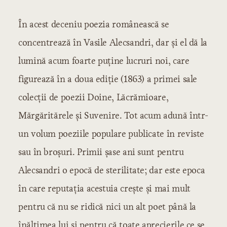
Introducere
În acest deceniu poezia românească se
Literatura poporană
Literatura poporană orală
concentrează în Vasile Alecsandri, dar şi el dă la
Producţiuni de natură didactică
lumină acum foarte puţine lucruri noi, care
Capitolul 1: Producţiuni de natură
dramatică
Producţiuni de natură epică
figurează în a doua ediţie (1863) a primei sale
Producţiuni de natură lirică
colecţii de poezii Doine, Lăcrămioare,
Literatura poporană scrisă
Mărgăritărele şi Suvenire. Tot acum adună într-
Cărţile de prevestire şi de noroc
un volum poeziile populare publicate în reviste
Literatura eroică
Literatura etică
sau în broşuri. Primii şase ani sunt pentru
Literatura religioasă
Alecsandri o epocă de sterilitate; dar este epoca
în care reputaţia acestuia creşte şi mai mult
Literatura cultă
Literatura veche
pentru că nu se ridică nici un alt poet până la
Literatura religioasă
înălţimea lui şi pentru că toate aprecierile ce se