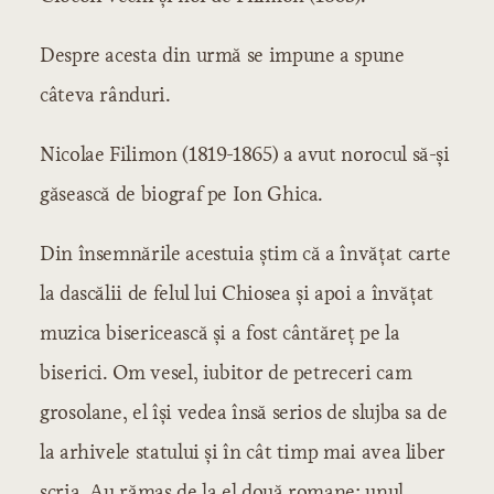
Despre acesta din urmă se impune a spune
câteva rânduri.
Nicolae Filimon (1819-1865) a avut norocul să-şi
găsească de biograf pe Ion Ghica.
Din însemnările acestuia ştim că a învăţat carte
la dascălii de felul lui Chiosea şi apoi a învăţat
muzica bisericească şi a fost cântăreţ pe la
biserici. Om vesel, iubitor de petreceri cam
grosolane, el îşi vedea însă serios de slujba sa de
la arhivele statului şi în cât timp mai avea liber
scria. Au rămas de la el două romane: unul