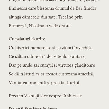
Eminescu care blestema drumul de fier fiindcă
alungă cântecele din sate. Trecând prin
Bucureşti, Nicoleanu vede oraşul:
Cu palaturi daurite,
Cu biserici numeroase şi cu ziduri învechite,
Ce săltau odinioară d-a vitejilor cântare,
Dar pe unde azi curajul şi virtutea gânditoare
Se dă-n lături ca să treacă curtezana ameţită,
Vanitatea insolentă şi prostia daurită.
Precum Vlahuţă zice despre Eminescu:
De-ar fi fost lăsat în lume