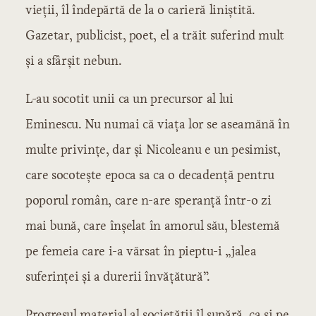
vieţii, îl îndepărtă de la o carieră liniştită.
Gazetar, publicist, poet, el a trăit suferind mult
şi a sfârşit nebun.
L-au socotit unii ca un precursor al lui
Eminescu. Nu numai că viaţa lor se aseamănă în
multe privinţe, dar şi Nicoleanu e un pesimist,
care socoteşte epoca sa ca o decadenţă pentru
poporul român, care n-are speranţă într-o zi
mai bună, care înşelat în amorul său, blestemă
pe femeia care i-a vărsat în pieptu-i „jalea
suferinţei şi a durerii învăţătură”.
Progresul material al societăţii îl supără, ca şi pe