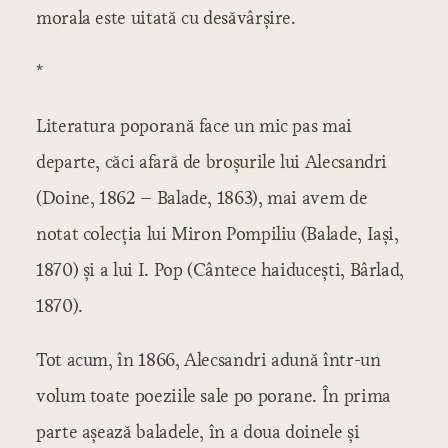
morala este uitată cu desăvârşire.
*
Literatura poporană face un mic pas mai
departe, căci afară de broşurile lui Alecsandri
(Doine, 1862 – Balade, 1863), mai avem de
notat colecţia lui Miron Pompiliu (Balade, Iaşi,
1870) şi a lui I. Pop (Cântece haiduceşti, Bârlad,
1870).
Tot acum, în 1866, Alecsandri adună într-un
volum toate poeziile sale po porane. În prima
parte aşează baladele, în a doua doinele şi