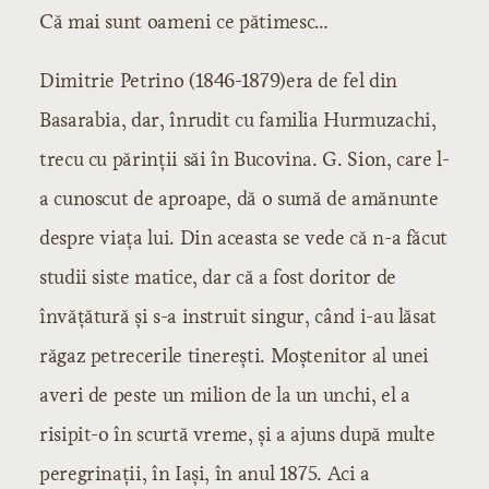
Că mai sunt oameni ce pătimesc…
Dimitrie Petrino (1846-1879)era de fel din
Basarabia, dar, înrudit cu familia Hurmuzachi,
trecu cu părinţii săi în Bucovina. G. Sion, care l-
a cunoscut de aproape, dă o sumă de amănunte
despre viaţa lui. Din aceasta se vede că n-a făcut
studii siste matice, dar că a fost doritor de
învăţătură şi s-a instruit singur, când i-au lăsat
răgaz petrecerile tinereşti. Moştenitor al unei
averi de peste un milion de la un unchi, el a
risipit-o în scurtă vreme, şi a ajuns după multe
peregrinaţii, în Iaşi, în anul 1875. Aci a