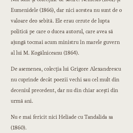
Perioada eroică
Eumenidele (1866), dar nici acestea nu sunt de o
Epoca lui Heliade
valoare deo sebită. Ele erau cerute de lupta
1830-1835
1835-1845
politică pe care o ducea autorul, care avea să
1845-1848
ajungă tocmai acum ministru în marele guvern
Epoca lui Alecsandri
al lui M. Kogălniceanu (1864).
1848-1859
1860-1870
De asemenea, colecţia lui Grigore Alexandrescu
Perioada critică
nu cuprinde decât poezii vechi sau cel mult din
Epoca polemicilor literare
Epoca lui Eminescu
deceniul precedent, dar nu din chiar aceşti din
1880-1890
urmă ani.
1890-1900
Nu e mai fericit nici Heliade cu Tandalida sa
IV. Literatura care se formează
(1860).