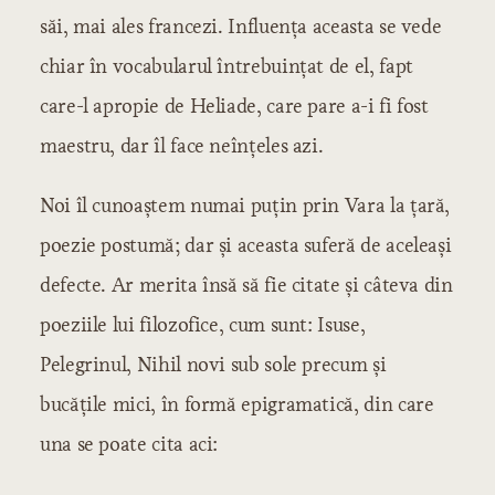
săi, mai ales francezi. Influenţa aceasta se vede
chiar în vocabularul întrebuinţat de el, fapt
care-l apropie de Heliade, care pare a-i fi fost
maestru, dar îl face neînţeles azi.
Noi îl cunoaştem numai puţin prin Vara la ţară,
poezie postumă; dar şi aceasta suferă de aceleaşi
defecte. Ar merita însă să fie citate şi câteva din
poeziile lui filozofice, cum sunt: Isuse,
Pelegrinul, Nihil novi sub sole precum şi
bucăţile mici, în formă epigramatică, din care
una se poate cita aci: