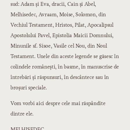
Secolul XVI
sud: Adam şi Eva, dracii, Cain şi Abel,
Secolul XVII
Melhisedec, Avraam, Moise, Solomon, din
Secolul XVIII
Vechiul Testament, Hristos, Pilat, Apocalipsul
Literatura istorică
Secolul XVI
Apostolului Pavel, Epistolia Maicii Domnului,
Secolul XVII
Minunile sf. Sisoe, Vasile cel Nou, din Noul
Secolul XVIII
Testament. Unele din aceste legende se găsesc în
Şcoala ardeleană
colindele româneşti, în basme, în manuscrise de
Samuil Micu
George Şincai
întrebări şi răspunsuri, în descântece sau în
Petru Maior
broşuri speciale.
Budai-Deleanu
Literatura modernă
Vom vorbi aici despre cele mai răspândite
Începuturile literaturii moderne
dintre ele.
Influenţe şi curente
Autori şi scrieri
MELHISEDEC