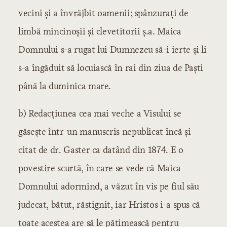
vecini şi a învrăjbit oamenii; spânzuraţi de
limbă mincinoşii şi clevetitorii ş.a. Maica
Domnului s-a rugat lui Dumnezeu să-i ierte şi li
s-a îngăduit să locuiască în rai din ziua de Paşti
până la duminica mare.
b) Redacţiunea cea mai veche a Visului se
găseşte într-un manuscris nepublicat încă şi
citat de dr. Gaster ca datând din 1874. E o
povestire scurtă, în care se vede că Maica
Domnului adormind, a văzut în vis pe fiul său
judecat, bătut, răstignit, iar Hristos i-a spus că
toate acestea are să le pătimească pentru