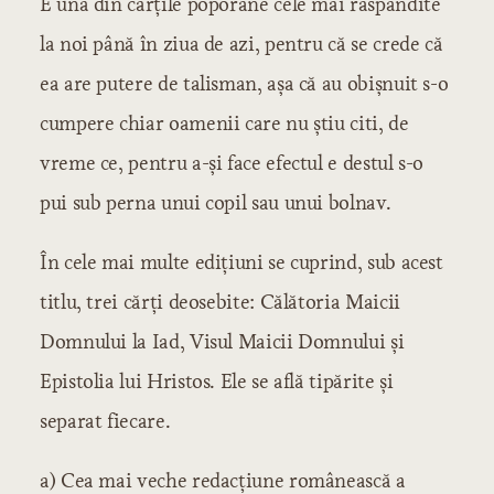
E una din cărţile poporane cele mai răspândite
la noi până în ziua de azi, pentru că se crede că
ea are putere de talisman, aşa că au obişnuit s-o
cumpere chiar oamenii care nu ştiu citi, de
vreme ce, pentru a-şi face efectul e destul s-o
pui sub perna unui copil sau unui bolnav.
În cele mai multe ediţiuni se cuprind, sub acest
titlu, trei cărţi deosebite: Călătoria Maicii
Domnului la Iad, Visul Maicii Domnului şi
Epistolia lui Hristos. Ele se află tipărite şi
separat fiecare.
a) Cea mai veche redacţiune românească a