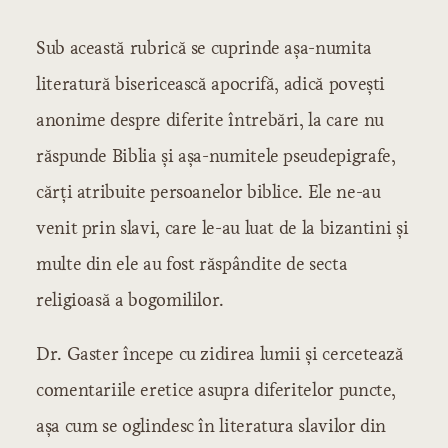
Introducere
Sub această rubrică se cuprinde aşa-numita
Literatura poporană
Literatura poporană orală
literatură bisericească apocrifă, adică poveşti
Producţiuni de natură didactică
anonime despre diferite întrebări, la care nu
Capitolul 1: Producţiuni de natură
dramatică
Producţiuni de natură epică
răspunde Biblia şi aşa-numitele pseudepigrafe,
Producţiuni de natură lirică
cărţi atribuite persoanelor biblice. Ele ne-au
Literatura poporană scrisă
venit prin slavi, care le-au luat de la bizantini şi
Cărţile de prevestire şi de noroc
multe din ele au fost răspândite de secta
Literatura eroică
Literatura etică
religioasă a bogomililor.
Literatura religioasă
Dr. Gaster începe cu zidirea lumii şi cercetează
Literatura cultă
comentariile eretice asupra diferitelor puncte,
Literatura veche
Literatura religioasă
aşa cum se oglindesc în literatura slavilor din