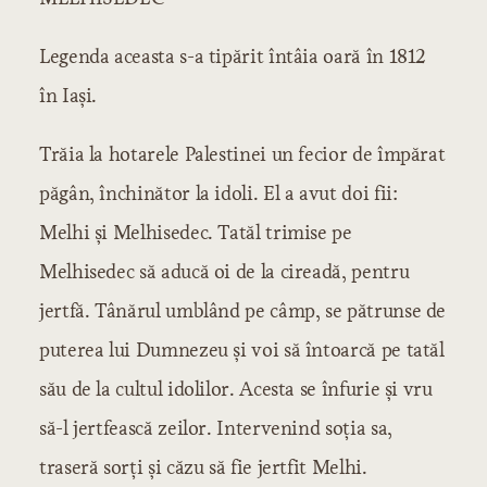
Perioada eroică
Epoca lui Heliade
Legenda aceasta s-a tipărit întâia oară în 1812
1830-1835
în Iaşi.
1835-1845
1845-1848
Trăia la hotarele Palestinei un fecior de împărat
Epoca lui Alecsandri
păgân, închinător la idoli. El a avut doi fii:
1848-1859
Melhi şi Melhisedec. Tatăl trimise pe
1860-1870
Melhisedec să aducă oi de la cireadă, pentru
Perioada critică
Epoca polemicilor literare
jertfă. Tânărul umblând pe câmp, se pătrunse de
Epoca lui Eminescu
puterea lui Dumnezeu şi voi să întoarcă pe tatăl
1880-1890
său de la cultul idolilor. Acesta se înfurie şi vru
1890-1900
să-l jertfească zeilor. Intervenind soţia sa,
IV. Literatura care se formează
traseră sorţi şi căzu să fie jertfit Melhi.