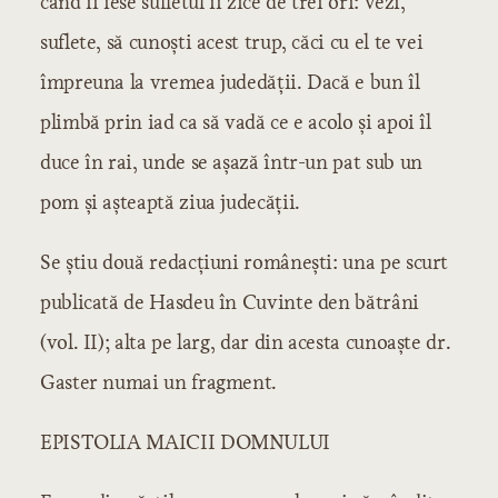
când îi iese sufletul îi zice de trei ori: vezi,
suflete, să cunoşti acest trup, căci cu el te vei
împreuna la vremea judedăţii. Dacă e bun îl
plimbă prin iad ca să vadă ce e acolo şi apoi îl
duce în rai, unde se aşază într-un pat sub un
pom şi aşteaptă ziua judecăţii.
Se ştiu două redacţiuni româneşti: una pe scurt
publicată de Hasdeu în Cuvinte den bătrâni
(vol. II); alta pe larg, dar din acesta cunoaşte dr.
Gaster numai un fragment.
EPISTOLIA MAICII DOMNULUI