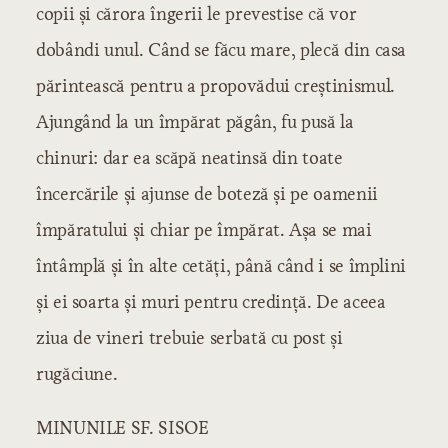
copii şi cărora îngerii le prevestise că vor
dobândi unul. Când se făcu mare, plecă din casa
părintească pentru a propovădui creştinismul.
Ajungând la un împărat păgân, fu pusă la
chinuri: dar ea scăpă neatinsă din toate
încercările şi ajunse de boteză şi pe oamenii
împăratului şi chiar pe împărat. Aşa se mai
întâmplă şi în alte cetăţi, până când i se împlini
şi ei soarta şi muri pentru credinţă. De aceea
ziua de vineri trebuie serbată cu post şi
rugăciune.
MINUNILE SF. SISOE