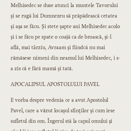
Melhisedec se duse atunci la muntele Tavorului
şi se rugă lui Dumnezeu să prăpădească cetatea
şi aşa se făcu. Şi stete şapte ani Melhisedec acolo
şi i se făcu pe spate o coajă ca de broască, şi-l
află, mai târziu, Avraam şi fiindcă nu mai
rămăsese nimeni din neamul lui Melhisedec, i s-
a zis că e fără mamă şi tată.
APOCALIPSUL APOSTOLULUI PAVEL
E vorba despre vedenia ce a avut Apostolul
Pavel, care a văzut locaşul sfinţilor şi cum iese
sufletul din om. Îngerul stă la capul omului şi