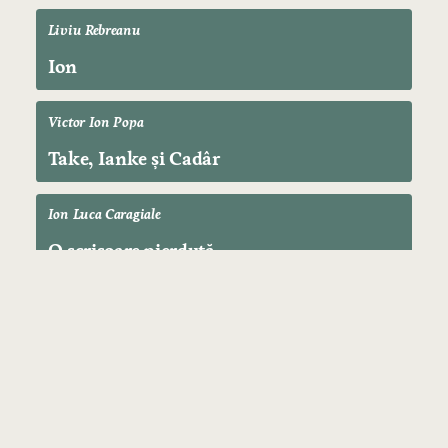
Liviu Rebreanu
Ion
Victor Ion Popa
Take, Ianke și Cadâr
Ion Luca Caragiale
O scrisoare pierdută
PAGINI PRINCIPALE
Acasa
Cărți
Autori
Contact